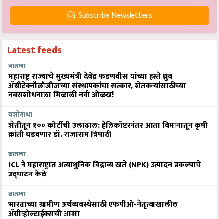
Subscribe Newsletters
Latest feeds
बातम्या
महाराष्ट्र राज्याचे मुख्यमंत्री देवेंद्र फडणवीस यांच्या हस्ते ध्रुव
ॲग्रीटेक्नॉलॉजीजच्या संस्थापकांचा सत्कार, शेतकऱ्यांसाठीच्या
नवसंशोधनाला मिळाली नवी ओळख!
यशोगाथा
शेतीतून १०० कोटींची उलाढाल: हेलिकॉप्टरनंतर आता विमानातून कृषी
क्रांती घडवणार डॉ. राजाराम त्रिपाठी
बातम्या
ICL ने महाराष्ट्रात अत्याधुनिक विद्राव्य खते (NPK) उत्पादन प्रकल्पाचे
उद्घाटन केले
बातम्या
भारताच्या ग्रामीण अर्थव्यवस्थेसाठी एफपीओ-नेतृत्वाखालील
अ‍ॅग्रीव्होल्टाईक्सची आशा