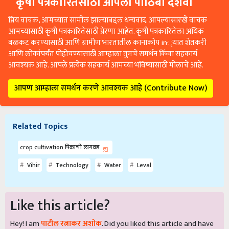
कृषी पत्रकारितेसाठी आपला पाठिंबा दर्शवा
प्रिय वाचक, आमच्यात सामील झाल्याबद्दल धन्यवाद. आपल्यासारखे वाचक
आमच्यासाठी कृषी पत्रकारितेसाठी प्रेरणा आहेत. कृषी पत्रकारितेला अधिक
बळकट करण्यासाठी आणि ग्रामीण भारतातील कानाकोप in्यात शेतकरी
आणि लोकांपर्यंत पोहोचण्यासाठी आम्हाला तुमचे समर्थन किंवा सहकार्य
आवश्यक आहे. आपले प्रत्येक सहकार्य आमच्या भविष्यासाठी मोलाचे आहे.
आपण आम्हाला समर्थन करणे आवश्यक आहे (Contribute Now)
Related Topics
crop cultivation पिकाची लागवड
Vihir
Technology
Water
Leval
Like this article?
Hey! I am
पाटील रत्नाकर अशोक
. Did you liked this article and have