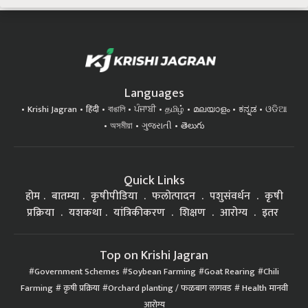
Languages
Krishi Jagran
हिंदी
বাঙালি
ਪੰਜਾਬੀ
தமிழ்
മലയാളം
ಕನ್ನಡ
ଓଡିଆ
অসমীয়া
ગુજરાતી
తెలుగు
Quick Links
होम
बातम्या
कृषीपीडिया
फलोत्पादन
पशुसंवर्धन
कृषी
प्रक्रिया
यशकथा
यांत्रिकीकरण
शिक्षण
आरोग्य
इतर
Top on Krishi Jagran
Government Schemes
Soybean Farming
Goat Rearing
Chili
Farming
कृषी प्रक्रिया
Orchard planting / फळबाग लागवड
Health मानवी
आरोग्य