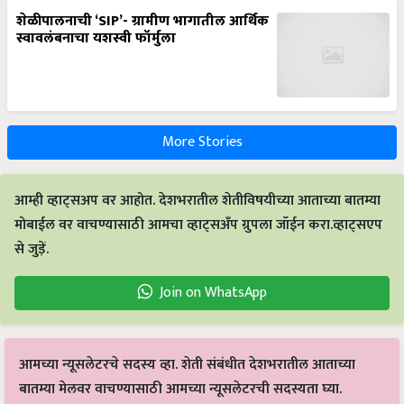
शेळीपालनाची ‘SIP’- ग्रामीण भागातील आर्थिक
स्वावलंबनाचा यशस्वी फॉर्मुला
More Stories
आम्ही व्हाट्सअप वर आहोत. देशभरातील शेतीविषयीच्या आताच्या बातम्या
मोबाईल वर वाचण्यासाठी आमचा व्हाट्सअँप ग्रुपला जॉईन करा.व्हाट्सएप
से जुड़ें.
Join on WhatsApp
आमच्या न्यूसलेटरचे सदस्य व्हा. शेती संबंधीत देशभरातील आताच्या
बातम्या मेलवर वाचण्यासाठी आमच्या न्यूसलेटरची सदस्यता घ्या.