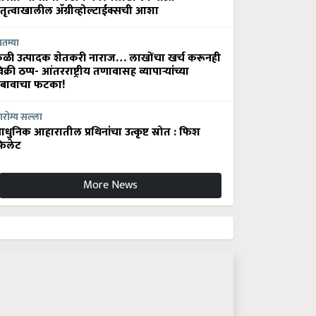
ेतृत्वाखालील अ‍ॅग्रीव्होल्टाईक्सची आशा
ातम्या
ेळी उत्पादक शेतकरी नाराज… लाखोंचा खर्च करूनही
िक्री ठप्प- आंतरराष्ट्रीय तणावासह व्यापाऱ्यांच्या
बावाचा फटका!
रोग्य सल्ला
धुनिक आहारातील प्रथिनांचा उत्कृष्ट स्रोत : फिश
िलेट
More News