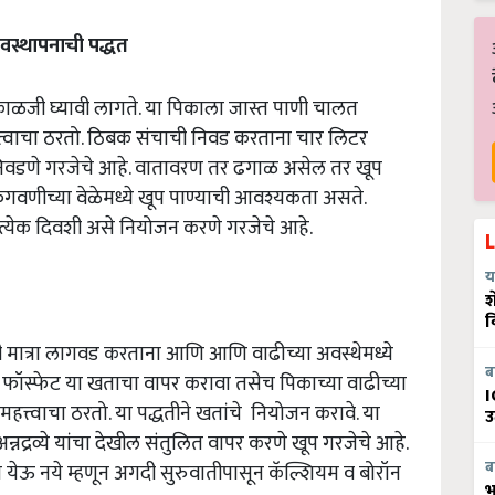
यवस्थापनाची
पद्धत
काळजी घ्यावी लागते. या पिकाला जास्त पाणी चालत
्त्वाचा ठरतो. ठिबक संचाची निवड करताना चार लिटर
 निवडणे गरजेचे आहे. वातावरण तर ढगाळ असेल तर खूप
वणीच्या वेळेमध्ये खूप पाण्याची आवश्यकता असते.
रत्येक दिवशी असे नियोजन करणे गरजेचे आहे.
य
श
व
 मात्रा लागवड करताना आणि आणि वाढीच्या अवस्थेमध्ये
ब
र फॉस्फेट या खताचा वापर करावा तसेच पिकाच्या वाढीच्या
I
त्त्वाचा ठरतो. या पद्धतीने खतांचे नियोजन करावे. या
उ
 अन्नद्रव्ये यांचा देखील संतुलित वापर करणे खूप गरजेचे आहे.
ब
येऊ नये म्हणून अगदी सुरुवातीपासून कॅल्शियम व बोरॉन
भ