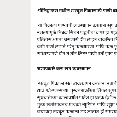
पॉलिहाऊस
मधील
खरबूज
पिकासाठी
पाणी
व्
या पिकाला पाण्याची व्यवस्थापन करताना खूप 
नसल्यामुळे ठिबक सिंचन पद्धतीचा वापर हा महत
प्रतितास क्षमता असणारी ड्रीप लाइन याकरिता
कमी पाणी लागते. परंतु फळधारणा आणि फळ फुग
साधारणपणे दोन ते तीन लिटर पाणी प्रती झाड प्
अशाप्रकारे
करा
खत
व्यवस्थापन
खरबूज पिकाला खत व्यवस्थापन करताना नत्राची
द्यावे. फॉस्फरसच्या पुरवठ्याकरिता सिंगल सुप
सुरुवातीच्या कालावधीत पोटॅश हा घटक देखील मह
मुख्य खतांसोबतच मायक्रो न्यूट्रिएंट आणि सूक्ष्म
बऱ्याचदा खरबूज फळाला छेद जातात. ही समस्या 