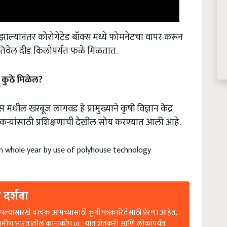
ाल्यानंतर कोरोगेटेड बॉक्स मध्ये फोमनेटचा वापर करून
रतिवेल दीड किलोपर्यंत फळे मिळतात.
कुठे
मिळेल
?
धील खरबूज लागवड हे प्रामुख्याने कृषी विज्ञान केंद्र
कऱ्यांसाठी प्रशिक्षणाची देखील सोय करण्यात आली आहे.
in whole year by use of polyhouse technology
 दर्शवा
ल्यासारखे वाचक आमच्यासाठी कृषी पत्रकारितेसाठी प्रेरणा आहेत.
रामीण भारतातील कानाकोप in्यात शेतकरी आणि लोकांपर्यंत