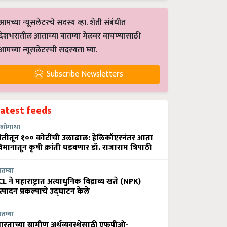
आमच्या न्यूसलेटरचे सदस्य व्हा. शेती संबंधीत
देशभरातील आताच्या बातम्या मेलवर वाचण्यासाठी
आमच्या न्यूसलेटरची सदस्यता घ्या.
Subscribe Newsletters
Latest feeds
शोगाथा
ेतीतून १०० कोटींची उलाढाल: हेलिकॉप्टरनंतर आता
िमानातून कृषी क्रांती घडवणार डॉ. राजाराम त्रिपाठी
ातम्या
CL ने महाराष्ट्रात अत्याधुनिक विद्राव्य खते (NPK)
त्पादन प्रकल्पाचे उद्घाटन केले
ातम्या
ारताच्या ग्रामीण अर्थव्यवस्थेसाठी एफपीओ-