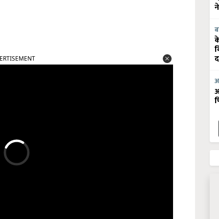
न
ब
क
व
द
ERTISEMENT
आ
आ
फ