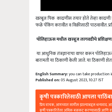
खरबूज पिक काढणीस तयार होते तेव्हा काढणी झ
फळे पॅकिंग करावीत व विक्रीसाठी पाठवावीत. प्
पॉलिहाऊस
मधील
खरबूज
लागवडीचे
प्रशिक्षण
या आधुनिक तंत्रज्ञानाचा वापर करून पॉलिहाऊस म
बारामती या ठिकाणी केली जाते. या ठिकाणी शेत
English Summary:
you can take production 
Published on:
05 August 2023, 10:27 IST
कृषी पत्रकारितेसाठी आपला पाठिंबा
प्रिय वाचक, आमच्यात सामील झाल्याबद्दल धन्यवाद. आप
कृषी पत्रकारितेला अधिक बळकट करण्यासाठी आणि ग्