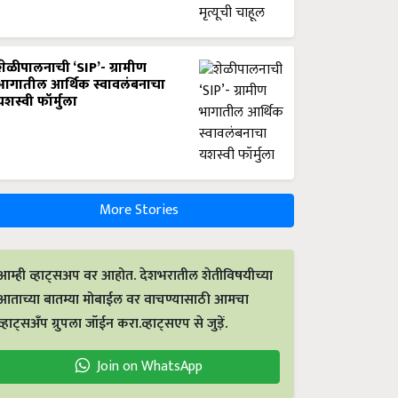
शेळीपालनाची ‘SIP’- ग्रामीण
भागातील आर्थिक स्वावलंबनाचा
यशस्वी फॉर्मुला
More Stories
आम्ही व्हाट्सअप वर आहोत. देशभरातील शेतीविषयीच्या
आताच्या बातम्या मोबाईल वर वाचण्यासाठी आमचा
व्हाट्सअँप ग्रुपला जॉईन करा.व्हाट्सएप से जुड़ें.
Join on WhatsApp