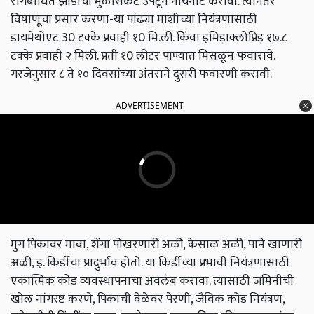
रोगबाधित झाडांचा मुळासकट उपटून नायनाट करावा. त्यानंतर
विषाणूचा प्रसार करणा-या पांढ्या माशीच्या नियंत्रणासाठी
डायमेथोएट 30 टक्के प्रवाही १0 मि.ली. केिंवा इमिड़ाक्लोप्रिड़ १७.८
टक्के प्रवाही २ मिली. प्रती १0 लीटर पाण्यात मिसळून फवारावे.
गरजेनुसार ८ ते १० दिवसांच्या अंतराने दुसरी फवारणी करावी.
ADVERTISEMENT
मुग पिकावर मावा, शेंगा पोखरणारी अळी, केसाळ अळी, पाने खाणारी
अळी, इ. किर्डीचा प्रादुर्भाव होतो. या किर्डीच्या प्रभावी नियंत्रणासाठी
एकात्मिक कोड व्यवस्थापनाचा अवलंब करावा. त्यासाठी जमिनीची
खोल नांगरष्ट करणे, पिकाची वेळेवर पेरणी, जैविक कोड नियंत्रण,