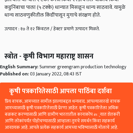
कडुनिंबाचा पाला (५ टक्के) धान्यात मिसळून धान्य साठवावे. यामुळे
धान्य साठवणुकीतील किंडींपासून मुगाचे संरक्षण होते.
उत्पादन : १o ते १२ किंवटल / हेक्टर प्रमाणे उत्पादन मिळते.
स्त्रोत - कृषी विभाग महाराष्ट्र शासन
English Summary:
Summer greengram production technology
Published on:
03 January 2022, 08:43 IST
कृषी पत्रकारितेसाठी आपला पाठिंबा दर्शवा
प्रिय वाचक, आमच्यात सामील झाल्याबद्दल धन्यवाद. आपल्यासारखे वाचक
आमच्यासाठी कृषी पत्रकारितेसाठी प्रेरणा आहेत. कृषी पत्रकारितेला अधिक
बळकट करण्यासाठी आणि ग्रामीण भारतातील कानाकोप in्यात शेतकरी
आणि लोकांपर्यंत पोहोचण्यासाठी आम्हाला तुमचे समर्थन किंवा सहकार्य
आवश्यक आहे. आपले प्रत्येक सहकार्य आमच्या भविष्यासाठी मोलाचे आहे.