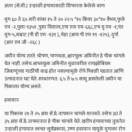
अंतर (से.मी.) उन्हाळी हंगामासाठी शिफारस केलेले वाण
मुग ६० ते ६५ सरी वरंबा १५ ते २० २२.५ *१० किंवा ३०*१० वैभव,फुले
एम -२,पुसा-९३५१ ,पुसा विशाल,एस एल एम-६६८,एच यु एम -१,पंत
मुग-५,सम्राट (पी डी एम -१३९ ), मेहा (आय पी एम ९९ -१२५), दुर्गा
(आर एम जी -२६८ )
जमीन योग्य ठरते. चोपण, पाणथळ, क्षारयुक्त जमिनीत हे पीक चांगले
येत नाही. तसेच आम्लयुक्त जमिनीत मुळावरील रायझोबियम
जिवाणूंच्या गाठींची वाढ होत नसल्यामुळे रोपे पिवळी पडतात आणि
उत्पादनात घट येते. साधारणत: ६.५ ते ७.५ सामू असलेली जमीन या
पिकाला योग्य असते.
हवामान
या पिकास २१ ते २५ अंश सें.ग्रे. तापमान चांगले मानवते. तसेच ३0 ते
३५ अंश सें.ग्रे. तापमानात हे पीक चांगले येते. खरीप हंगामाच्या तुलनेत
उन्हाळी हंगामात स्वच्छ सूर्यप्रकाश, उष्ण हवामान यामुळे मुगावर रोग