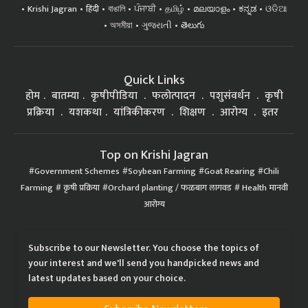
Krishi Jagran
हिंदी
বাঙালি
ਪੰਜਾਬੀ
தமிழ்
മലയാളം
ಕನ್ನಡ
ଓଡିଆ
অসমীয়া
ગુજરાતી
తెలుగు
Quick Links
होम
बातम्या
कृषीपीडिया
फलोत्पादन
पशुसंवर्धन
कृषी
प्रक्रिया
यशकथा
यांत्रिकीकरण
शिक्षण
आरोग्य
इतर
Top on Krishi Jagran
Government Schemes
Soybean Farming
Goat Rearing
Chili
Farming
कृषी प्रक्रिया
Orchard planting / फळबाग लागवड
Health मानवी
आरोग्य
Subscribe to our Newsletter. You choose the topics of
your interest and we'll send you handpicked news and
latest updates based on your choice.