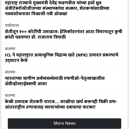
महाराष्ट्र राज्याचे मुख्यमंत्री देवेंद्र फडणवीस यांच्या हस्ते ध्रुव
ॲग्रीटेक्नॉलॉजीजच्या संस्थापकांचा सत्कार, शेतकऱ्यांसाठीच्या
नवसंशोधनाला मिळाली नवी ओळख!
यशोगाथा
शेतीतून १०० कोटींची उलाढाल: हेलिकॉप्टरनंतर आता विमानातून कृषी
क्रांती घडवणार डॉ. राजाराम त्रिपाठी
बातम्या
ICL ने महाराष्ट्रात अत्याधुनिक विद्राव्य खते (NPK) उत्पादन प्रकल्पाचे
उद्घाटन केले
बातम्या
भारताच्या ग्रामीण अर्थव्यवस्थेसाठी एफपीओ-नेतृत्वाखालील
अ‍ॅग्रीव्होल्टाईक्सची आशा
बातम्या
केळी उत्पादक शेतकरी नाराज… लाखोंचा खर्च करूनही विक्री ठप्प-
आंतरराष्ट्रीय तणावासह व्यापाऱ्यांच्या दबावाचा फटका!
More News