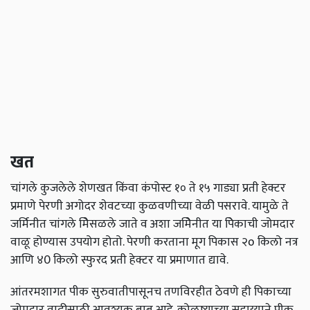
खत
चांगले कुजलेले शेणखत किंवा कंपोस्ट १० ते १५ गाड्या प्रती हेक्टर
प्रमाणे पेरणी अगोदर शेवटच्या कुळवणीच्या वेळी पसरावे. यामुळे ते
जर्मिनीत चांगले मेिसळले जाते व अशा जमेिनीत या पेिकाची जोमदार
वाळू होण्यास उपयोग होतो. पेरणी करताना मूग पिकास २o किलो नत्र
आणि ४0 किलो स्फुरद प्रती हेक्टर या प्रमाणात द्यावे.
आंतरमशागत पीक सुरुवातीपासूनच तणविरहीत ठेवणे ही पिकाच्या
जोमदार वाढ़ीसाठी आवश्यक बाब आहे. कोळष्याच्या सहाय्याने पीक