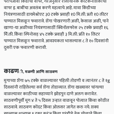
परोपजीवी किंडींचा वापर, गरजेनुसार रासायनिक कीटकनाशकांचा
वापर इ. बाबींचा अवलंब करणे महत्वाचे आहे. मावा किंडीच्या
नियंत्रणासाठी डायमेश्रोएट ३0 टक्के प्रवाही १0 मि.ली. प्रती १0 लीटर
पाण्यात मिसळून फवारावे. शेंगा पोखरणारी अळी, केसाळ अळी, पाने
खाणा-या अळीच्या नियंत्रणासाठीं क्विनॉलफोस २५ टक्के प्रवाही १६
मेिं.ली. केिंवा स्पिनोसड़ ४५ टक्के प्रवाही ३ मि.ली. प्रति १० लिटर
पाण्यात मिसळून फवारावे. आवश्यकता भासल्यास ८ ते १० दिवसांनी
दुसरी एक फवारणी करावी.
काढण
ी, मळणी आणि साठवण
मुगाच्या शेंगा ७५ टक्के वाळल्यावर पहिली तोडणी व त्यानंतर ८ ते १g
दिवसांनी राहिलेल्या सर्व शेंगा तोडाव्यात. शेंगा खळ्यावर चांगल्या
वाळल्यावर काठीच्या सहाय्याने झोडपून दाणे अलग करावेत.
साठवणीपूर्वी मूग ४ ते ५ दिवस उन्हात वाळवून पोत्यात किंवा कोठीत
साठवावे. साठवण कोंदट किंवा ओलसर जागेत करु नये. शक्य
झाल्यास धान्यास १ टका करंज किंवा एरंडीचे तेल चोळावे किंवा