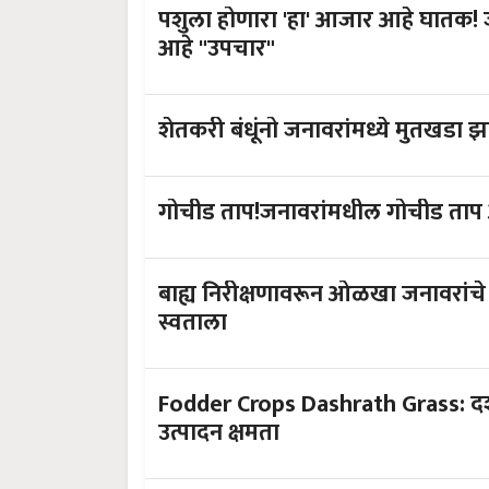
पशुला होणारा 'हा' आजार आहे घातक!
आहे "उपचार"
शेतकरी बंधूंनो जनावरांमध्ये मुतखडा
गोचीड ताप!जनावरांमधील गोचीड ताप आह
बाह्य निरीक्षणावरून ओळखा जनावरांचे आजार आणि आर्थिक नुकसानीपासून वाचव
स्वताला
Fodder Crops Dashrath Grass: दश
उत्पादन क्षमता