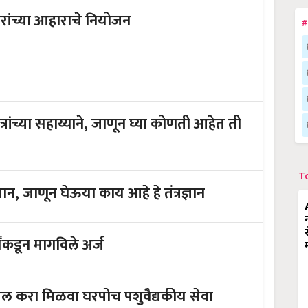
कॅल्शियमची गरज ओळखून करा जनावरांच्या आहाराचे नियोजन
#
ंच्या सहाय्याने, जाणून घ्या कोणती आहेत ती
T
पशुपालन मधील आर एफ आय डी तंत्रज्ञान, जाणून घेऊया काय आहे हे तंत्रज्ञान
ांकडून मागविले अर्ज
एक कॉल करा मिळवा घरपोच पशुवैद्यकीय सेवा