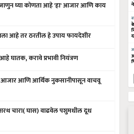
 जाणुन घ्या कोणता आहे 'हा' आजार आणि काय
न
ब
क
व
 झाला आहे तर ठरतील हे उपाय फायदेशीर
द
आ
आ
े घातक, करावे प्रभावी नियंत्रण
फ
ू
रथ चारा( घास) वाढवेल पशुमधील दूध