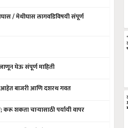
घास / मेथीघास लागवडिविषयी संपूर्ण
से करावे गुरांमधील गोचीड नियंत्रण, जाणून घेऊ संपूर्ण माहिती
क्त आहेत बाजरी आणि दशरथ गवत
म; करू शकता चाऱ्यासाठी पर्यायी वापर