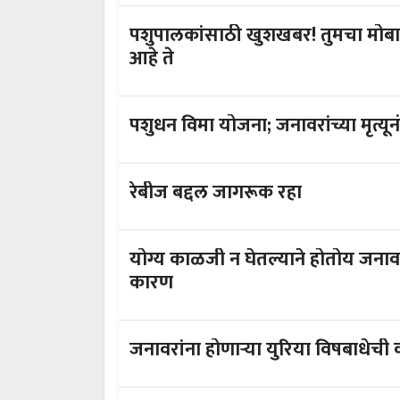
पशुपालकांसाठी खुशखबर! तुमचा मोबा
आहे ते
पशुधन विमा योजना; जनावरांच्या मृत्
रेबीज बद्दल जागरूक रहा
योग्य काळजी न घेतल्याने होतोय जनावरांना लंम्पी आजार,जाणून घ्या काय आहे
कारण
जनावरांना होणाऱ्या युरिया विषबाधेच