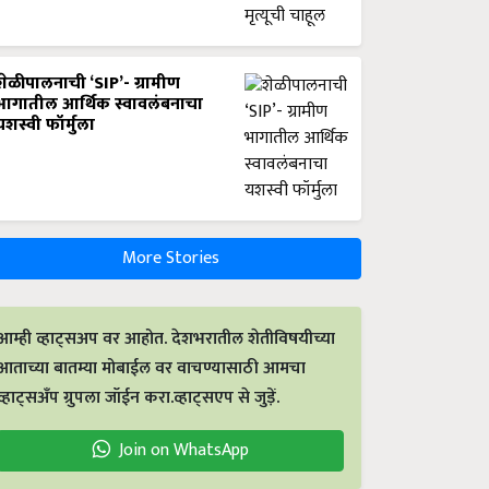
शेळीपालनाची ‘SIP’- ग्रामीण
भागातील आर्थिक स्वावलंबनाचा
यशस्वी फॉर्मुला
More Stories
आम्ही व्हाट्सअप वर आहोत. देशभरातील शेतीविषयीच्या
आताच्या बातम्या मोबाईल वर वाचण्यासाठी आमचा
व्हाट्सअँप ग्रुपला जॉईन करा.व्हाट्सएप से जुड़ें.
Join on WhatsApp