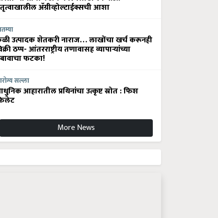
ेतृत्वाखालील अ‍ॅग्रीव्होल्टाईक्सची आशा
ातम्या
ेळी उत्पादक शेतकरी नाराज… लाखोंचा खर्च करूनही
िक्री ठप्प- आंतरराष्ट्रीय तणावासह व्यापाऱ्यांच्या
बावाचा फटका!
रोग्य सल्ला
धुनिक आहारातील प्रथिनांचा उत्कृष्ट स्रोत : फिश
िलेट
More News