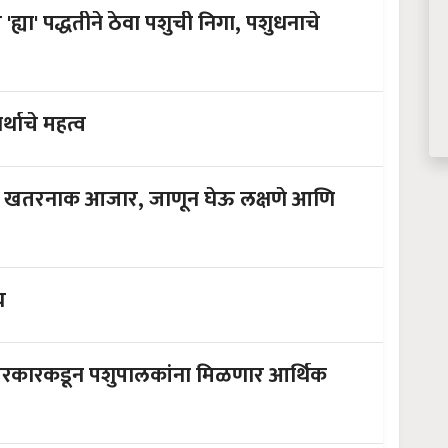
ह्या' पद्धतीने ठेवा पशुची निगा, पशुधनाचे
्थाचे महत्व
हे खतरनाक आजार, जाणून घेऊ लक्षणे आणि
य
सरकारकडून पशुपालकांना मिळणार आर्थिक