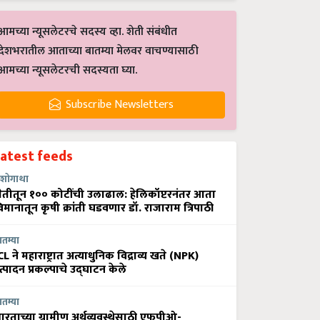
आमच्या न्यूसलेटरचे सदस्य व्हा. शेती संबंधीत
देशभरातील आताच्या बातम्या मेलवर वाचण्यासाठी
आमच्या न्यूसलेटरची सदस्यता घ्या.
Subscribe Newsletters
Latest feeds
शोगाथा
ेतीतून १०० कोटींची उलाढाल: हेलिकॉप्टरनंतर आता
िमानातून कृषी क्रांती घडवणार डॉ. राजाराम त्रिपाठी
ातम्या
CL ने महाराष्ट्रात अत्याधुनिक विद्राव्य खते (NPK)
त्पादन प्रकल्पाचे उद्घाटन केले
ातम्या
ारताच्या ग्रामीण अर्थव्यवस्थेसाठी एफपीओ-