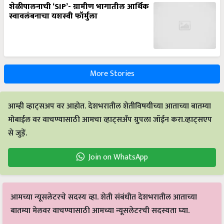
शेळीपालनाची ‘SIP’- ग्रामीण भागातील आर्थिक
स्वावलंबनाचा यशस्वी फॉर्मुला
More Stories
आम्ही व्हाट्सअप वर आहोत. देशभरातील शेतीविषयीच्या आताच्या बातम्या
मोबाईल वर वाचण्यासाठी आमचा व्हाट्सअँप ग्रुपला जॉईन करा.व्हाट्सएप
से जुड़ें.
Join on WhatsApp
आमच्या न्यूसलेटरचे सदस्य व्हा. शेती संबंधीत देशभरातील आताच्या
बातम्या मेलवर वाचण्यासाठी आमच्या न्यूसलेटरची सदस्यता घ्या.