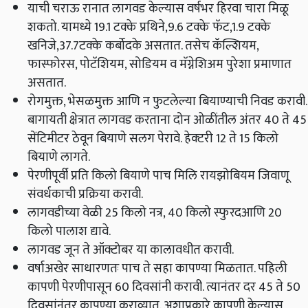
याची चराऊ रानात लागवड केल्यास वर्षभर हिरवा चारा मिळू
शकतो. यामध्ये 19.1 टक्के प्रथिने,9.6 टक्के फॅट,1.9 टक्के
खनिजे,37.7टक्के कर्बोदके असतात. तसेच कॅल्शियम,
फास्फोरस, पोटॅशियम, सोडियम व मॅग्नेशिअम पुरेशा प्रमाणात
असतात.
रोगमुक्त, भेसळमुक्त आणि न फुटलेल्या बियाण्याची निवड करावी.
बागायती क्षेत्रात लागवड करताना दोन ओळींतील अंतर 40 ते 45
सेंटिमीटर ठेवून बियाणे सलग पेरावे. हेक्‍टरी 12 ते 15 किलो
बियाणे लागते.
पेरणीपूर्वी प्रति किलो बियाणे पाच मिलि रायझोबियम जिवाणू
संवर्धकाची प्रक्रिया करावी.
लागवडीच्या वेळी 25 किलो नत्र, 40 किलो स्फुरदआणि 20
किलो पालाश द्यावे.
लागवड जून ते ऑक्टोबर या कालावधीत करावी.
वर्षाअखेर साधारणतः पाच ते सहा कापण्या मिळतात. पहिली
कापणी पेरणीपासून 60 दिवसांनी करावी. त्यानंतर दर 45 ते 50
दिवसांनंतर कापण्या कराव्यात. अशाप्रकारे कापणी केल्यास