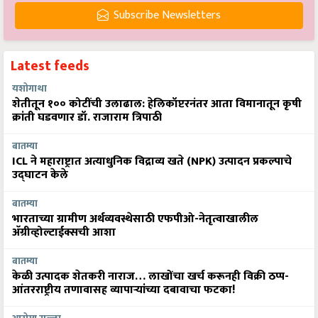
Subscribe Newsletters
Latest feeds
यशोगाथा
शेतीतून १०० कोटींची उलाढाल: हेलिकॉप्टरनंतर आता विमानातून कृषी
क्रांती घडवणार डॉ. राजाराम त्रिपाठी
बातम्या
ICL ने महाराष्ट्रात अत्याधुनिक विद्राव्य खते (NPK) उत्पादन प्रकल्पाचे
उद्घाटन केले
बातम्या
भारताच्या ग्रामीण अर्थव्यवस्थेसाठी एफपीओ-नेतृत्वाखालील
अ‍ॅग्रीव्होल्टाईक्सची आशा
बातम्या
केळी उत्पादक शेतकरी नाराज… लाखोंचा खर्च करूनही विक्री ठप्प-
आंतरराष्ट्रीय तणावासह व्यापाऱ्यांच्या दबावाचा फटका!