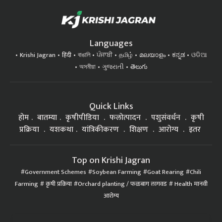
Languages
Krishi Jagran
हिंदी
বাঙালি
ਪੰਜਾਬੀ
தமிழ்
മലയാളം
ಕನ್ನಡ
ଓଡିଆ
অসমীয়া
ગુજરાતી
తెలుగు
Quick Links
होम
बातम्या
कृषीपीडिया
फलोत्पादन
पशुसंवर्धन
कृषी
प्रक्रिया
यशकथा
यांत्रिकीकरण
शिक्षण
आरोग्य
इतर
Top on Krishi Jagran
Government Schemes
Soybean Farming
Goat Rearing
Chili
Farming
कृषी प्रक्रिया
Orchard planting / फळबाग लागवड
Health मानवी
आरोग्य