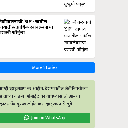
शेळीपालनाची ‘SIP’- ग्रामीण
भागातील आर्थिक स्वावलंबनाचा
यशस्वी फॉर्मुला
More Stories
आम्ही व्हाट्सअप वर आहोत. देशभरातील शेतीविषयीच्या
आताच्या बातम्या मोबाईल वर वाचण्यासाठी आमचा
व्हाट्सअँप ग्रुपला जॉईन करा.व्हाट्सएप से जुड़ें.
Join on WhatsApp