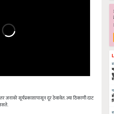
ब
म
ध
श
य
जनावरे सूर्यप्रकाशापासून दूर ठेवावेत. ज्या ठिकाणी दाट
श
व
असते.
ब