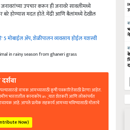
या जनावरांच्या उपचार करून ही जनावरे सावलीमध्ये
I
उ
रे होण्यास मदत होते. मेंढी आणि बैलांमध्ये देखील
ब
भ
न
हे' 5 मोबाईल ॲप, शेळीपालन व्यवसाय होईल यशस्वी
ब
imal in rainy season from ghaneri grass
क
व
द
 दर्शवा
ल्यासारखे वाचक आमच्यासाठी कृषी पत्रकारितेसाठी प्रेरणा आहेत.
रामीण भारतातील कानाकोप in्यात शेतकरी आणि लोकांपर्यंत
आवश्यक आहे. आपले प्रत्येक सहकार्य आमच्या भविष्यासाठी मोलाचे
ontribute Now)