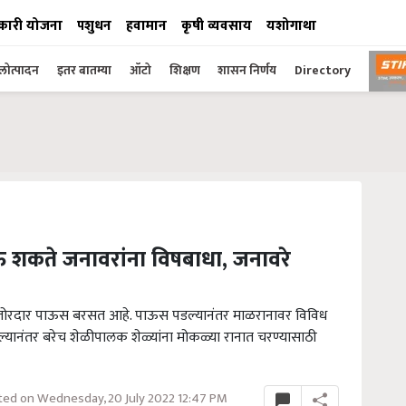
कारी योजना
पशुधन
हवामान
कृषी व्यवसाय
यशोगाथा
ोत्पादन
इतर बातम्या
ऑटो
शिक्षण
शासन निर्णय
Directory
 शकते जनावरांना विषबाधा, जनावरे
्रात जोरदार पाऊस बरसत आहे. पाऊस पडल्यानंतर माळरानावर विविध
ल्यानंतर बरेच शेळीपालक शेळ्यांना मोकळ्या रानात चरण्यासाठी
ed on Wednesday, 20 July 2022 12:47 PM