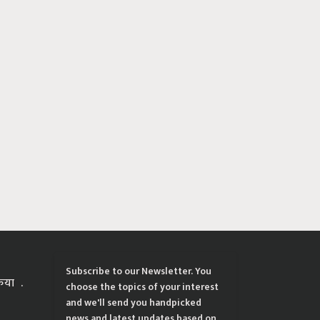
Subscribe to our Newsletter. You
्रिया
choose the topics of your interest
and we'll send you handpicked
news and latest updates based on