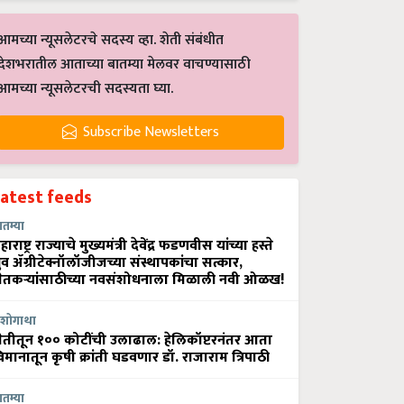
आमच्या न्यूसलेटरचे सदस्य व्हा. शेती संबंधीत
देशभरातील आताच्या बातम्या मेलवर वाचण्यासाठी
आमच्या न्यूसलेटरची सदस्यता घ्या.
Subscribe Newsletters
Latest feeds
ातम्या
हाराष्ट्र राज्याचे मुख्यमंत्री देवेंद्र फडणवीस यांच्या हस्ते
्रुव ॲग्रीटेक्नॉलॉजीजच्या संस्थापकांचा सत्कार,
ेतकऱ्यांसाठीच्या नवसंशोधनाला मिळाली नवी ओळख!
शोगाथा
ेतीतून १०० कोटींची उलाढाल: हेलिकॉप्टरनंतर आता
िमानातून कृषी क्रांती घडवणार डॉ. राजाराम त्रिपाठी
ातम्या