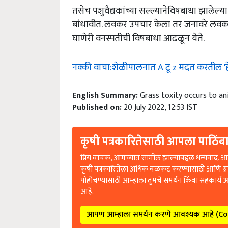
तसेच पशुवैद्यकांच्या सल्ल्यानेविषबाधा झालेल्
बांधावीत. लवकर उपचार केला तर जनावरे लवकर ब
घाणेरी वनस्पतीची विषबाधा आढळून येते.
नक्की वाचा:शेळीपालनात A टू z मदत करतील '
English Summary:
Grass toxity occurs to an
Published on:
20 July 2022, 12:53 IST
कृषी पत्रकारितेसाठी आपला पाठिंबा
प्रिय वाचक, आमच्यात सामील झाल्याबद्दल धन्यवाद. आप
कृषी पत्रकारितेला अधिक बळकट करण्यासाठी आणि ग्
पोहोचण्यासाठी आम्हाला तुमचे समर्थन किंवा सहकार्य 
आहे.
आपण आम्हाला समर्थन करणे आवश्यक आहे (C