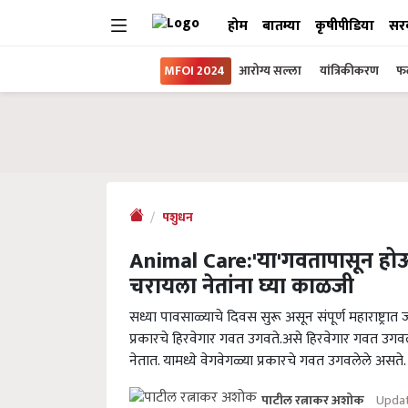
होम
बातम्या
कृषीपीडिया
सर
MFOI 2024
आरोग्य सल्ला
यांत्रिकीकरण
फल
पशुधन
Animal Care:'या'गवतापासून होऊ
चरायला नेतांना घ्या काळजी
सध्या पावसाळ्याचे दिवस सुरू असून संपूर्ण महाराष्ट
प्रकारचे हिरवेगार गवत उगवते.असे हिरवेगार गवत उगव
नेतात. यामध्ये वेगवेगळ्या प्रकारचे गवत उगवलेले असते.
Updat
पाटील रत्नाकर अशोक