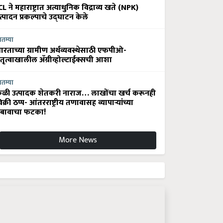
CL ने महाराष्ट्रात अत्याधुनिक विद्राव्य खते (NPK)
त्पादन प्रकल्पाचे उद्घाटन केले
ातम्या
ारताच्या ग्रामीण अर्थव्यवस्थेसाठी एफपीओ-
ेतृत्वाखालील अ‍ॅग्रीव्होल्टाईक्सची आशा
ातम्या
ेळी उत्पादक शेतकरी नाराज… लाखोंचा खर्च करूनही
िक्री ठप्प- आंतरराष्ट्रीय तणावासह व्यापाऱ्यांच्या
बावाचा फटका!
More News