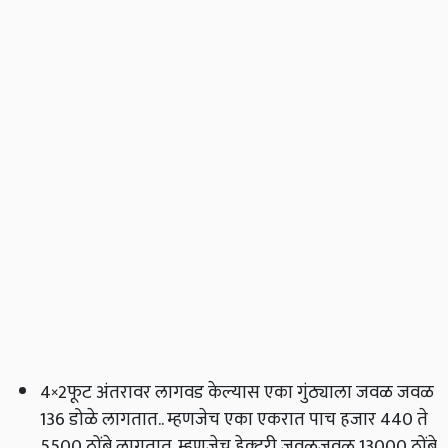
4×2फूट अंतरावर लागवड केल्यास एका गुंठ्याला जवळ जवळ
136 डोळे लागतात.. म्हणजेच एका एकरात पाच हजार 440 ते
5500 ठोंबे लागतात. म्हणजेच हेक्‍टरी जवळजवळ 13000 ठोंबे