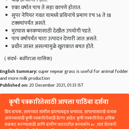
एका वर्षात पाच ते सहा कापणे होतात.
सुपर नेपियर गवत यामध्ये प्रथिनांचे प्रमाण एच 14 ते 18
टक्क्यांपर्यंत असते.
मुरघास बनवण्यासाठी देखील उपयोगी पडते.
पाच वर्षापर्यंत चारा उत्पादन देणारी जात असते.
प्रथीन जास्त असल्यामुळे खुराकात बचत होते.
( संदर्भ- बळीराजा मासिक)
English Summary:
super nepear grass is useful for animal fodder
and more milk production
Published on:
20 December 2021, 01:33 IST
कृषी पत्रकारितेसाठी आपला पाठिंबा दर्शवा
प्रिय वाचक, आमच्यात सामील झाल्याबद्दल धन्यवाद. आपल्यासारखे वाचक
आमच्यासाठी कृषी पत्रकारितेसाठी प्रेरणा आहेत. कृषी पत्रकारितेला अधिक
बळकट करण्यासाठी आणि ग्रामीण भारतातील कानाकोप in्यात शेतकरी