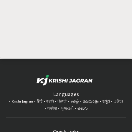
Languages
Krishi Jagran
हिंदी
বাঙালি
ਪੰਜਾਬੀ
தமிழ்
മലയാളം
ಕನ್ನಡ
ଓଡିଆ
অসমীয়া
ગુજરાતી
తెలుగు
Quick Links