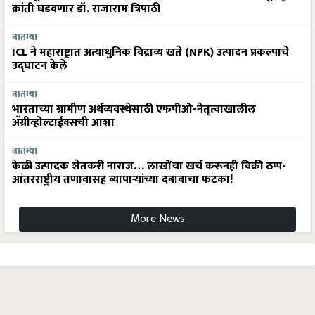
क्रांती घडवणार डॉ. राजाराम त्रिपाठी
बातम्या
ICL ने महाराष्ट्रात अत्याधुनिक विद्राव्य खते (NPK) उत्पादन प्रकल्पाचे
उद्घाटन केले
बातम्या
भारताच्या ग्रामीण अर्थव्यवस्थेसाठी एफपीओ-नेतृत्वाखालील
अ‍ॅग्रीव्होल्टाईक्सची आशा
बातम्या
केळी उत्पादक शेतकरी नाराज… लाखोंचा खर्च करूनही विक्री ठप्प-
आंतरराष्ट्रीय तणावासह व्यापाऱ्यांच्या दबावाचा फटका!
More News