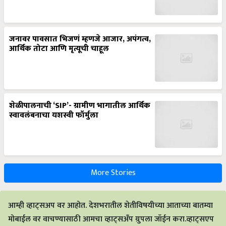
जनावर पावसात भिजणं म्हणजे आजार, अपंगत्व,
आर्थिक तोटा आणि मृत्यूची चाहूल
शेळीपालनाची ‘SIP’- ग्रामीण भागातील आर्थिक
स्वावलंबनाचा यशस्वी फॉर्मुला
More Stories
आम्ही व्हाट्सअप वर आहोत. देशभरातील शेतीविषयीच्या आताच्या बातम्या
मोबाईल वर वाचण्यासाठी आमचा व्हाट्सअँप ग्रुपला जॉईन करा.व्हाट्सएप