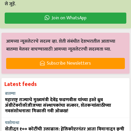
से जुड़ें.
Join on WhatsApp
आमच्या न्यूसलेटरचे सदस्य व्हा. शेती संबंधीत देशभरातील आताच्या
बातम्या मेलवर वाचण्यासाठी आमच्या न्यूसलेटरची सदस्यता घ्या.
Subscribe Newsletters
Latest feeds
बातम्या
महाराष्ट्र राज्याचे मुख्यमंत्री देवेंद्र फडणवीस यांच्या हस्ते ध्रुव
ॲग्रीटेक्नॉलॉजीजच्या संस्थापकांचा सत्कार, शेतकऱ्यांसाठीच्या
नवसंशोधनाला मिळाली नवी ओळख!
यशोगाथा
शेतीतून १०० कोटींची उलाढाल: हेलिकॉप्टरनंतर आता विमानातून कृषी