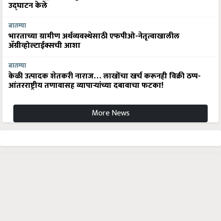
उद्घाटन केले
बातम्या
भारताच्या ग्रामीण अर्थव्यवस्थेसाठी एफपीओ-नेतृत्वाखालील
अ‍ॅग्रीव्होल्टाईक्सची आशा
बातम्या
केळी उत्पादक शेतकरी नाराज… लाखोंचा खर्च करूनही विक्री ठप्प-
आंतरराष्ट्रीय तणावासह व्यापाऱ्यांच्या दबावाचा फटका!
More News