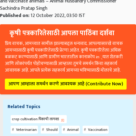
and vaccinate animals – Animal Husbandry Commissioner
Sachindra Pratap Singh
Published on:
12 October 2022, 03:50 IST
कृषी पत्रकारितेसाठी आपला पाठिंबा दर्शवा
प्रिय वाचक, आमच्यात सामील झाल्याबद्दल धन्यवाद. आपल्यासारखे वाचक
आमच्यासाठी कृषी पत्रकारितेसाठी प्रेरणा आहेत. कृषी पत्रकारितेला अधिक
बळकट करण्यासाठी आणि ग्रामीण भारतातील कानाकोप in्यात शेतकरी
आणि लोकांपर्यंत पोहोचण्यासाठी आम्हाला तुमचे समर्थन किंवा सहकार्य
आवश्यक आहे. आपले प्रत्येक सहकार्य आमच्या भविष्यासाठी मोलाचे आहे.
आपण आम्हाला समर्थन करणे आवश्यक आहे (Contribute Now)
Related Topics
crop cultivation पिकाची लागवड
Veterinarian
Should
Animal
Vaccination