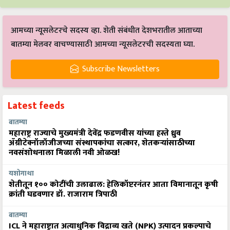
आमच्या न्यूसलेटरचे सदस्य व्हा. शेती संबंधीत देशभरातील आताच्या
बातम्या मेलवर वाचण्यासाठी आमच्या न्यूसलेटरची सदस्यता घ्या.
Subscribe Newsletters
Latest feeds
बातम्या
महाराष्ट्र राज्याचे मुख्यमंत्री देवेंद्र फडणवीस यांच्या हस्ते ध्रुव
ॲग्रीटेक्नॉलॉजीजच्या संस्थापकांचा सत्कार, शेतकऱ्यांसाठीच्या
नवसंशोधनाला मिळाली नवी ओळख!
यशोगाथा
शेतीतून १०० कोटींची उलाढाल: हेलिकॉप्टरनंतर आता विमानातून कृषी
क्रांती घडवणार डॉ. राजाराम त्रिपाठी
बातम्या
ICL ने महाराष्ट्रात अत्याधुनिक विद्राव्य खते (NPK) उत्पादन प्रकल्पाचे