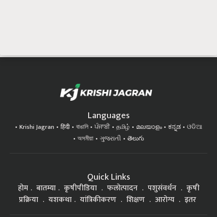
Languages
Krishi Jagran
हिंदी
বাঙালি
ਪੰਜਾਬੀ
தமிழ்
മലയാളം
ಕನ್ನಡ
ଓଡିଆ
অসমীয়া
ગુજરાતી
తెలుగు
Quick Links
होम
बातम्या
कृषीपीडिया
फलोत्पादन
पशुसंवर्धन
कृषी
प्रक्रिया
यशकथा
यांत्रिकीकरण
शिक्षण
आरोग्य
इतर