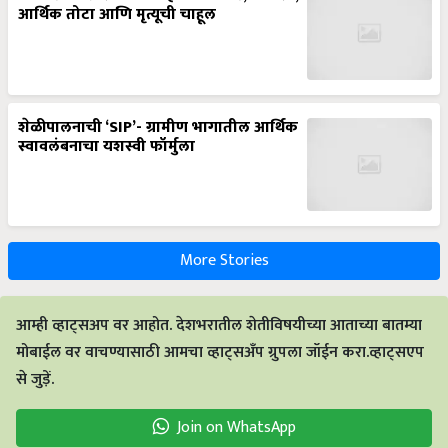
आर्थिक तोटा आणि मृत्यूची चाहूल
शेळीपालनाची ‘SIP’- ग्रामीण भागातील आर्थिक
स्वावलंबनाचा यशस्वी फॉर्मुला
More Stories
आम्ही व्हाट्सअप वर आहोत. देशभरातील शेतीविषयीच्या आताच्या बातम्या
मोबाईल वर वाचण्यासाठी आमचा व्हाट्सअँप ग्रुपला जॉईन करा.व्हाट्सएप
से जुड़ें.
Join on WhatsApp