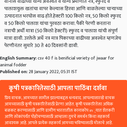
वानास वाढीच्या योग्य अवस्थेत व योग्य प्रमाणात नत्र, स्फुरद व
पालाशयुक्त खतांचा वापर केल्यास हिरवा आणि वाळलेल्या चाऱ्याच्या
उत्पादनात भरघोस वाढ होते.हेक्‍टरी 100 किलो नत्र, 50 किलो स्फुरद
व 50 किलो पालाश यांचा पुरवठा करावा. पैकी पेरणी करताना
नत्राची अर्धी मात्रा (50 किलो हेक्टरी) स्फुरद व पालाश यांची संपूर्ण
मात्रा द्यावी. उरलेले अर्धे नत्र मात्र पिकाच्या वाढीच्या अवस्थेत म्हणजेच
पेरणीनंतर सुमारे 30 ते 40 दिवसांनी द्यावी.
English Summary:
csv 40 f is benificial veriety of jwaar for
animal fodder
Published on:
28 January 2022, 05:31 IST
कृषी पत्रकारितेसाठी आपला पाठिंबा दर्शवा
प्रिय वाचक, आमच्यात सामील झाल्याबद्दल धन्यवाद. आपल्यासारखे वाचक
आमच्यासाठी कृषी पत्रकारितेसाठी प्रेरणा आहेत. कृषी पत्रकारितेला अधिक
बळकट करण्यासाठी आणि ग्रामीण भारतातील कानाकोप in्यात शेतकरी
आणि लोकांपर्यंत पोहोचण्यासाठी आम्हाला तुमचे समर्थन किंवा सहकार्य
आवश्यक आहे. आपले प्रत्येक सहकार्य आमच्या भविष्यासाठी मोलाचे आहे.