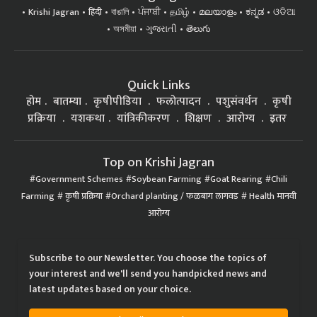
Krishi Jagran
हिंदी
বাঙালি
ਪੰਜਾਬੀ
தமிழ்
മലയാളം
ಕನ್ನಡ
ଓଡିଆ
অসমীয়া
ગુજરાતી
తెలుగు
Quick Links
होम
बातम्या
कृषीपीडिया
फलोत्पादन
पशुसंवर्धन
कृषी
प्रक्रिया
यशकथा
यांत्रिकीकरण
शिक्षण
आरोग्य
इतर
Top on Krishi Jagran
Government Schemes
Soybean Farming
Goat Rearing
Chili
Farming
कृषी प्रक्रिया
Orchard planting / फळबाग लागवड
Health मानवी
आरोग्य
Subscribe to our Newsletter. You choose the topics of
your interest and we'll send you handpicked news and
latest updates based on your choice.