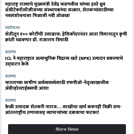
महाराष्ट्र राज्याचे मुख्यमंत्री देवेंद्र फडणवीस यांच्या हस्ते ध्रुव
ॲग्रीटेक्नॉलॉजीजच्या संस्थापकांचा सत्कार, शेतकऱ्यांसाठीच्या
नवसंशोधनाला मिळाली नवी ओळख!
यशोगाथा
शेतीतून १०० कोटींची उलाढाल: हेलिकॉप्टरनंतर आता विमानातून कृषी
क्रांती घडवणार डॉ. राजाराम त्रिपाठी
बातम्या
ICL ने महाराष्ट्रात अत्याधुनिक विद्राव्य खते (NPK) उत्पादन प्रकल्पाचे
उद्घाटन केले
बातम्या
भारताच्या ग्रामीण अर्थव्यवस्थेसाठी एफपीओ-नेतृत्वाखालील
अ‍ॅग्रीव्होल्टाईक्सची आशा
बातम्या
केळी उत्पादक शेतकरी नाराज… लाखोंचा खर्च करूनही विक्री ठप्प-
आंतरराष्ट्रीय तणावासह व्यापाऱ्यांच्या दबावाचा फटका!
More News