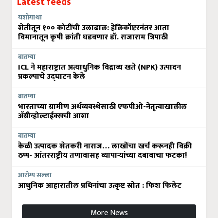
Latest feeds
यशोगाथा
शेतीतून १०० कोटींची उलाढाल: हेलिकॉप्टरनंतर आता
विमानातून कृषी क्रांती घडवणार डॉ. राजाराम त्रिपाठी
बातम्या
ICL ने महाराष्ट्रात अत्याधुनिक विद्राव्य खते (NPK) उत्पादन
प्रकल्पाचे उद्घाटन केले
बातम्या
भारताच्या ग्रामीण अर्थव्यवस्थेसाठी एफपीओ-नेतृत्वाखालील
अ‍ॅग्रीव्होल्टाईक्सची आशा
बातम्या
केळी उत्पादक शेतकरी नाराज… लाखोंचा खर्च करूनही विक्री
ठप्प- आंतरराष्ट्रीय तणावासह व्यापाऱ्यांच्या दबावाचा फटका!
आरोग्य सल्ला
आधुनिक आहारातील प्रथिनांचा उत्कृष्ट स्रोत : फिश फिलेट
More News