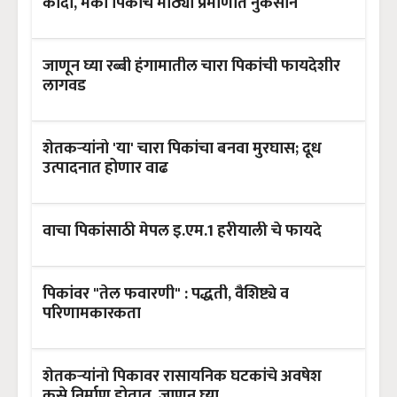
कांदा, मका पिकांचे मोठ्या प्रमाणात नुकसान
जाणून घ्या रब्बी हंगामातील चारा पिकांची फायदेशीर
लागवड
शेतकऱ्यांनो 'या' चारा पिकांचा बनवा मुरघास; दूध
उत्पादनात होणार वाढ
वाचा पिकांसाठी मेपल इ.एम.1 हरीयाली चे फायदे
पिकांवर "तेल फवारणी" : पद्धती, वैशिष्ट्ये व
परिणामकारकता
शेतकऱ्यांनो पिकावर रासायनिक घटकांचे अवषेश
कसे निर्माण होतात, जाणून घ्या..