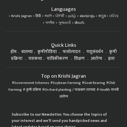
Languages
Krishi Jagran
हिंदी
বাঙালি
ਪੰਜਾਬੀ
தமிழ்
മലയാളം
ಕನ್ನಡ
ଓଡିଆ
অসমীয়া
ગુજરાતી
తెలుగు
Quick Links
होम
बातम्या
कृषीपीडिया
फलोत्पादन
पशुसंवर्धन
कृषी
प्रक्रिया
यशकथा
यांत्रिकीकरण
शिक्षण
आरोग्य
इतर
Top on Krishi Jagran
Government Schemes
Soybean Farming
Goat Rearing
Chili
Farming
कृषी प्रक्रिया
Orchard planting / फळबाग लागवड
Health मानवी
आरोग्य
Subscribe to our Newsletter. You choose the topics of
your interest and we'll send you handpicked news and