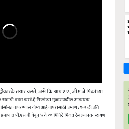
धीकारके तयार करते, जसे कि आय.ए.ए., जी.ए.जे पिकांच्या
 खतांची बचत करते.हे पिकांच्या मुळाजवळील उपकारक
ांसोबत वापरण्यास योग्य आहे.
वापरासाठी प्रमाण : १-२ ली.प्रति
टर प्रमाणात पी.एस.बी घेवून ५ ते १० मिनिटे भिजत ठेवल्यानंतर लागण