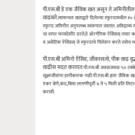
पी.एस.बी हे एक जैविक खत असून ते जमिनीतील अवि
वाढवते.
सामान्यतः खताद्वारे दिलेल्या स्फुरदामधील १
स्फुरद जमिनीत अनुपलब्ध स्वरूपात जातात. अविद्राव्य स
चा वापर फायदेशीर ठरते.
हे ऑरगॅनिक ऍसिडस् तयार करत
व असेटिक ऍसिडस् जे स्फुरदाचे चिलेशन करते तसेच म
पी.एस.बी अमिनो ऍसिड, जीवनसत्वे, पीक वाढ वृद्
वाढीस मदत करतात.
पी.एस.बी जवळजवळ ५० टक्के
सूक्ष्मजीवांना हानीकारक नाही.
पी.एस.बी इतर जैविक खत
एकर
बेणे,कंद,बिया लागणीपूर्वी ४ ते ५ मिली प्रति लि
करावी.