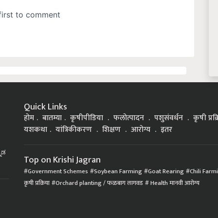
Quick Links
होम
बातम्या
कृषीपीडिया
फलोत्पादन
पशुसंवर्धन
कृषी प्रक
यशकथा
यांत्रिकीकरण
शिक्षण
आरोग्य
इतर
್ನಡ
Top on Krishi Jagran
Government Schemes
Soybean Farming
Goat Rearing
Chili Farm
कृषी प्रक्रिया
Orchard planting / फळबाग लागवड
Health मानवी आरोग्य