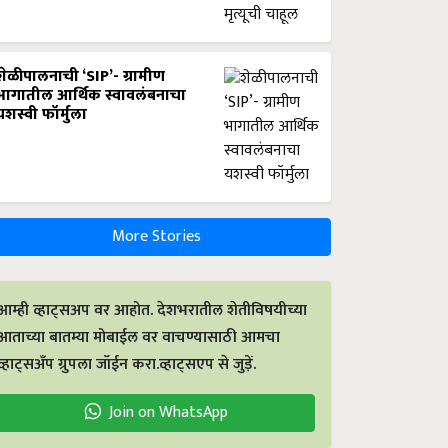
शेळीपालनाची ‘SIP’- ग्रामीण
भागातील आर्थिक स्वावलंबनाचा
यशस्वी फॉर्मुला
More Stories
आम्ही व्हाट्सअप वर आहोत. देशभरातील शेतीविषयीच्या
आताच्या बातम्या मोबाईल वर वाचण्यासाठी आमचा
व्हाट्सअँप ग्रुपला जॉईन करा.व्हाट्सएप से जुड़ें.
Join on WhatsApp