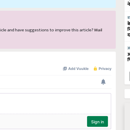
न
ब
क
व
article and have suggestions to improve this article?
Mail
द
आ
आ
फ