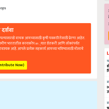
rops
 दर्शवा
ल्यासारखे वाचक आमच्यासाठी कृषी पत्रकारितेसाठी प्रेरणा आहेत.
रामीण भारतातील कानाकोप in्यात शेतकरी आणि लोकांपर्यंत
आवश्यक आहे. आपले प्रत्येक सहकार्य आमच्या भविष्यासाठी मोलाचे
य
ontribute Now)
श
व
ब
I
उ
ब
भ