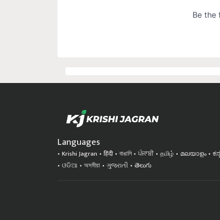
Languages
Krishi Jagran
हिंदी
বাঙালি
ਪੰਜਾਬੀ
தமிழ்
മലയാളം
ಕನ
ଓଡିଆ
অসমীয়া
ગુજરાતી
తెలుగు