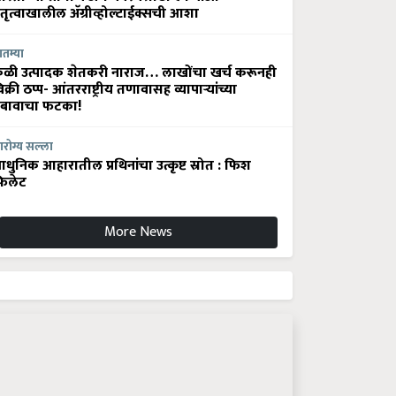
ेतृत्वाखालील अ‍ॅग्रीव्होल्टाईक्सची आशा
ातम्या
ेळी उत्पादक शेतकरी नाराज… लाखोंचा खर्च करूनही
िक्री ठप्प- आंतरराष्ट्रीय तणावासह व्यापाऱ्यांच्या
बावाचा फटका!
रोग्य सल्ला
धुनिक आहारातील प्रथिनांचा उत्कृष्ट स्रोत : फिश
िलेट
More News