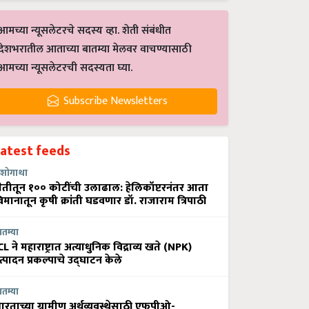
आमच्या न्यूसलेटरचे सदस्य व्हा. शेती संबंधीत
देशभरातील आताच्या बातम्या मेलवर वाचण्यासाठी
आमच्या न्यूसलेटरची सदस्यता घ्या.
Subscribe Newsletters
Latest feeds
शोगाथा
ेतीतून १०० कोटींची उलाढाल: हेलिकॉप्टरनंतर आता
िमानातून कृषी क्रांती घडवणार डॉ. राजाराम त्रिपाठी
ातम्या
CL ने महाराष्ट्रात अत्याधुनिक विद्राव्य खते (NPK)
त्पादन प्रकल्पाचे उद्घाटन केले
ातम्या
ारताच्या ग्रामीण अर्थव्यवस्थेसाठी एफपीओ-