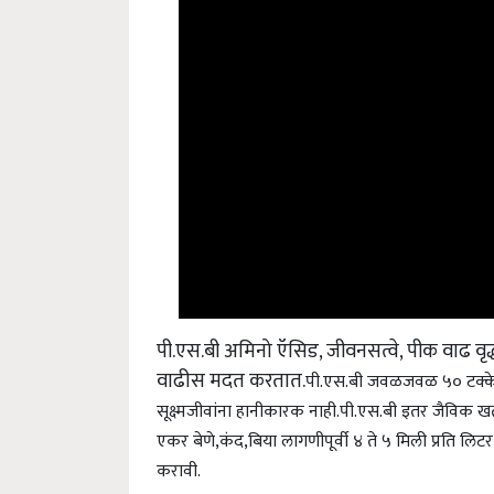
पी.एस.बी अमिनो ऍसिड, जीवनसत्वे, पीक वाढ वृद्
वाढीस मदत करतात.
पी.एस.बी जवळजवळ ५० टक्के
सूक्ष्मजीवांना हानीकारक नाही.
पी.एस.बी इतर जैविक खत
एकर
बेणे,कंद,बिया लागणीपूर्वी ४ ते ५ मिली प्रति लि
करावी.