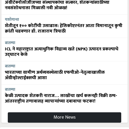
ॲग्रीटेक्नॉलॉजीजच्या संस्थापकांचा सत्कार, शेतकऱ्यांसाठीच्या
नवसंशोधनाला मिळाली नवी ओळख!
यशोगाथा
शेतीतून १०० कोटींची उलाढाल: हेलिकॉप्टरनंतर आता विमानातून कृषी
क्रांती घडवणार डॉ. राजाराम त्रिपाठी
बातम्या
ICL ने महाराष्ट्रात अत्याधुनिक विद्राव्य खते (NPK) उत्पादन प्रकल्पाचे
उद्घाटन केले
बातम्या
भारताच्या ग्रामीण अर्थव्यवस्थेसाठी एफपीओ-नेतृत्वाखालील
अ‍ॅग्रीव्होल्टाईक्सची आशा
बातम्या
केळी उत्पादक शेतकरी नाराज… लाखोंचा खर्च करूनही विक्री ठप्प-
आंतरराष्ट्रीय तणावासह व्यापाऱ्यांच्या दबावाचा फटका!
More News