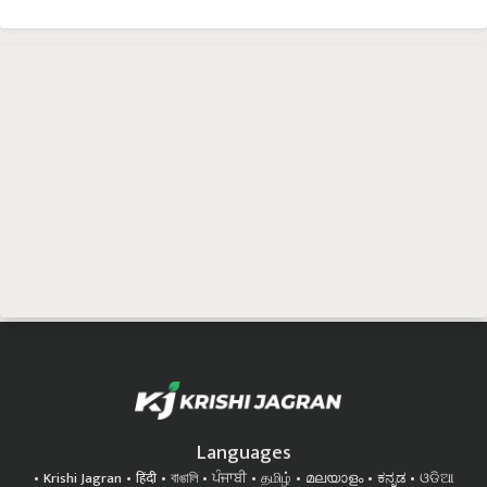
Languages
Krishi Jagran
हिंदी
বাঙালি
ਪੰਜਾਬੀ
தமிழ்
മലയാളം
ಕನ್ನಡ
ଓଡିଆ