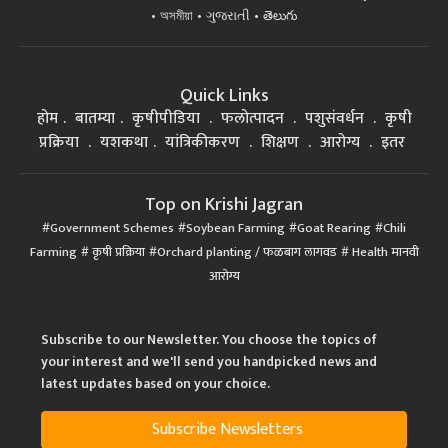
অসমীয়া
ગુજરાતી
తెలుగు
Quick Links
होम
बातम्या
कृषीपीडिया
फलोत्पादन
पशुसंवर्धन
कृषी
प्रक्रिया
यशकथा
यांत्रिकीकरण
शिक्षण
आरोग्य
इतर
Top on Krishi Jagran
Government Schemes
Soybean Farming
Goat Rearing
Chili
Farming
कृषी प्रक्रिया
Orchard planting / फळबाग लागवड
Health मानवी
आरोग्य
Subscribe to our Newsletter. You choose the topics of
your interest and we'll send you handpicked news and
latest updates based on your choice.
Subscribe Newsletters