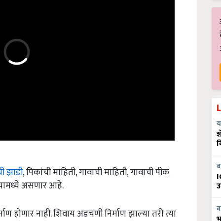
य
श
व
ची झाडी
, पिकांची माहिती, गावाची माहिती, गावाची पीक
ब
I
्यामध्ये असणार आहे.
उ
्माण होणार नाही. शिवाय अडचणी निर्माण झाल्या तरी त्या
ब
भ