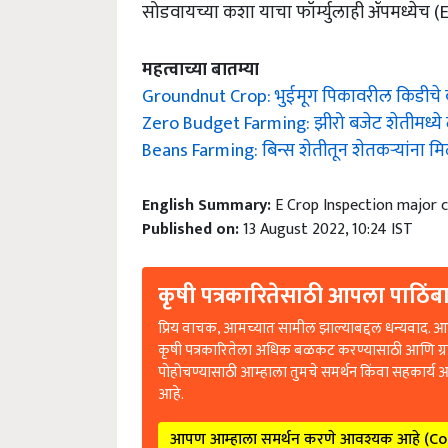
सोडवायच्या कशा याचा फॉर्म्युलाही ॲपमध्येच 
महत्वाच्या बातम्या
Groundnut Crop: भुईमूग पिकावरील किडीचे कर
Zero Budget Farming: झीरो बजेट शेतीमध्ये ल
Beans Farming: बिन्स शेतीतून शेतकऱ्यांना म
English Summary:
E Crop Inspection major 
Published on:
13 August 2022, 10:24 IST
कृषी पत्रकारितेसाठी आपला पाठिंबा
प्रिय वाचक, आमच्यात सामील झाल्याबद्दल धन्यवाद. आप
कृषी पत्रकारितेला अधिक बळकट करण्यासाठी आणि ग्
पोहोचण्यासाठी आम्हाला तुमचे समर्थन किंवा सहकार्य 
आहे.
आपण आम्हाला समर्थन करणे आवश्यक आहे (C