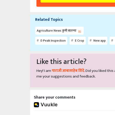
Related Topics
Agriculture News कृषी बातम्या
E-Peak Inspection
E Crop
New app
Like this article?
Hey! I am
पाराजी आबासाहेब शिंदे
. Did you liked thi
me your suggestions and feedback.
Share your comments