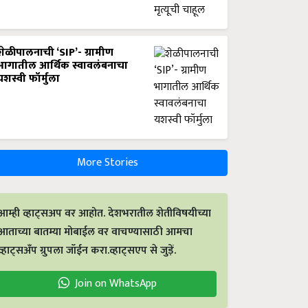
शेळीपालनाची ‘SIP’- ग्रामीण
भागातील आर्थिक स्वावलंबनाचा
यशस्वी फॉर्मुला
More Stories
आम्ही व्हाट्सअप वर आहोत. देशभरातील शेतीविषयीच्या
आताच्या बातम्या मोबाईल वर वाचण्यासाठी आमचा
व्हाट्सअँप ग्रुपला जॉईन करा.व्हाट्सएप से जुड़ें.
Join on WhatsApp