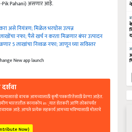
(E-Pik Pahani) असणार आहे.
न
ब
क
ा असे नियंत्रण; मिळेल भरघोस उत्पन्न
व
ाखोंचा नफा; पैसे खर्च न करता मिळणार बंपर उत्पादन
द
िळणार 5 लाखांचा निव्वळ नफा; जाणून घ्या सविस्तर
आ
आ
change New app launch
फ
 दर्शवा
ल्यासारखे वाचक आमच्यासाठी कृषी पत्रकारितेसाठी प्रेरणा आहेत.
रामीण भारतातील कानाकोप in्यात शेतकरी आणि लोकांपर्यंत
आवश्यक आहे. आपले प्रत्येक सहकार्य आमच्या भविष्यासाठी मोलाचे
ontribute Now)