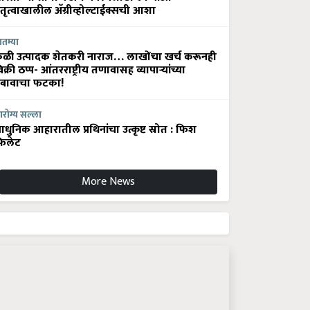
ेतृत्वाखालील अ‍ॅग्रीव्होल्टाईक्सची आशा
ातम्या
ेळी उत्पादक शेतकरी नाराज… लाखोंचा खर्च करूनही
िक्री ठप्प- आंतरराष्ट्रीय तणावासह व्यापाऱ्यांच्या
बावाचा फटका!
रोग्य सल्ला
धुनिक आहारातील प्रथिनांचा उत्कृष्ट स्रोत : फिश
िलेट
More News