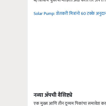
4) शिवाय चुकीची माहिती अदा केली तर ॲप ते स
Solar Pump: शेतकरी मित्रांनो 60 टक्के अनुदा
नव्या ॲपची वैशिष्ट्ये
एक मुख्य आणि तीन दुय्यम पिकांचा समावेश करता