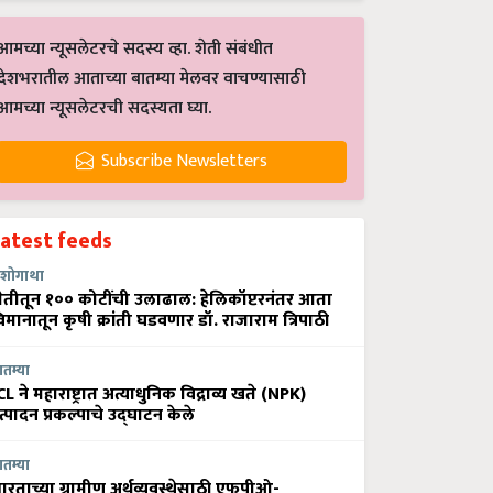
आमच्या न्यूसलेटरचे सदस्य व्हा. शेती संबंधीत
देशभरातील आताच्या बातम्या मेलवर वाचण्यासाठी
आमच्या न्यूसलेटरची सदस्यता घ्या.
Subscribe Newsletters
Latest feeds
शोगाथा
ेतीतून १०० कोटींची उलाढाल: हेलिकॉप्टरनंतर आता
िमानातून कृषी क्रांती घडवणार डॉ. राजाराम त्रिपाठी
ातम्या
CL ने महाराष्ट्रात अत्याधुनिक विद्राव्य खते (NPK)
त्पादन प्रकल्पाचे उद्घाटन केले
ातम्या
ारताच्या ग्रामीण अर्थव्यवस्थेसाठी एफपीओ-