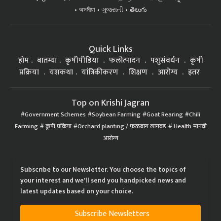
অসমীয়া
ગુજરાતી
తెలుగు
Quick Links
होम
बातम्या
कृषीपीडिया
फलोत्पादन
पशुसंवर्धन
कृषी
प्रक्रिया
यशकथा
यांत्रिकीकरण
शिक्षण
आरोग्य
इतर
Top on Krishi Jagran
Government Schemes
Soybean Farming
Goat Rearing
Chili
Farming
कृषी प्रक्रिया
Orchard planting / फळबाग लागवड
Health मानवी
आरोग्य
Subscribe to our Newsletter. You choose the topics of
your interest and we'll send you handpicked news and
latest updates based on your choice.
Subscribe Newsletters