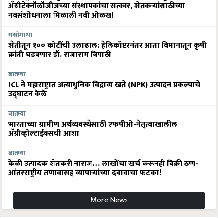
ॲग्रीटेक्नॉलॉजीजच्या संस्थापकांचा सत्कार, शेतकऱ्यांसाठीच्या
नवसंशोधनाला मिळाली नवी ओळख!
यशोगाथा
शेतीतून १०० कोटींची उलाढाल: हेलिकॉप्टरनंतर आता विमानातून कृषी
क्रांती घडवणार डॉ. राजाराम त्रिपाठी
बातम्या
ICL ने महाराष्ट्रात अत्याधुनिक विद्राव्य खते (NPK) उत्पादन प्रकल्पाचे
उद्घाटन केले
बातम्या
भारताच्या ग्रामीण अर्थव्यवस्थेसाठी एफपीओ-नेतृत्वाखालील
अ‍ॅग्रीव्होल्टाईक्सची आशा
बातम्या
केळी उत्पादक शेतकरी नाराज… लाखोंचा खर्च करूनही विक्री ठप्प-
आंतरराष्ट्रीय तणावासह व्यापाऱ्यांच्या दबावाचा फटका!
More News