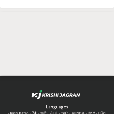
Languages
Krishi Jagran
हिंदी
বাঙালি
ਪੰਜਾਬੀ
தமிழ்
മലയാളം
ಕನ್ನಡ
ଓଡିଆ