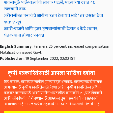
पावसामुळे पालेभाज्यांची आवक घटली; भाज्यांच्या दरात 40
टक्क्यांनी वाढ
शरीरासोबत मनाचंही आरोग्य उत्तम ठेवायचं आहे? तर लक्षात ठेवा
फक्त ४ सूत्रं
ज्वारी-बाजरी आणि इतर तृणधान्यांसाठी देशात 3 केंद्रे स्थापन;
शेतकऱ्यांना होणार फायदा
English Summary:
Farmers 25 percent increased compensation
Notification issued Govt
Published on:
19 September 2022, 02:02 IST
कृषी पत्रकारितेसाठी आपला पाठिंबा दर्शवा
प्रिय वाचक, आमच्यात सामील झाल्याबद्दल धन्यवाद. आपल्यासारखे वाचक
आमच्यासाठी कृषी पत्रकारितेसाठी प्रेरणा आहेत. कृषी पत्रकारितेला अधिक
बळकट करण्यासाठी आणि ग्रामीण भारतातील कानाकोप in्यात शेतकरी
आणि लोकांपर्यंत पोहोचण्यासाठी आम्हाला तुमचे समर्थन किंवा सहकार्य
आवश्यक आहे. आपले प्रत्येक सहकार्य आमच्या भविष्यासाठी मोलाचे आहे.