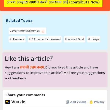
आपण आम्हाला समर्थन करणे आवश्यक आहे (Contribute Now)
Related Topics
Government Schemes
Farmers
25 percent increased
issued Govt
crops
Like this article?
Hey! I am
रूपाली उत्तम कदम
. Did you liked this article and have
suggestions to improve this article?
Mail
me your suggestions
and feedback.
Share your comments