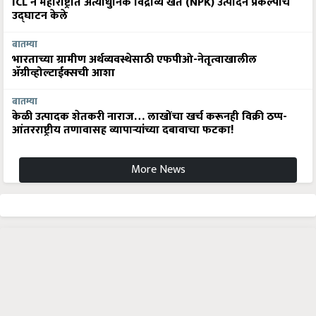
उद्घाटन केले
बातम्या
भारताच्या ग्रामीण अर्थव्यवस्थेसाठी एफपीओ-नेतृत्वाखालील
अ‍ॅग्रीव्होल्टाईक्सची आशा
बातम्या
केळी उत्पादक शेतकरी नाराज… लाखोंचा खर्च करूनही विक्री ठप्प-
आंतरराष्ट्रीय तणावासह व्यापाऱ्यांच्या दबावाचा फटका!
More News