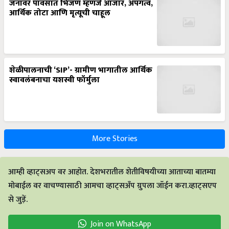
आर्थिक तोटा आणि मृत्यूची चाहूल
शेळीपालनाची ‘SIP’- ग्रामीण भागातील आर्थिक
स्वावलंबनाचा यशस्वी फॉर्मुला
More Stories
आम्ही व्हाट्सअप वर आहोत. देशभरातील शेतीविषयीच्या आताच्या बातम्या
मोबाईल वर वाचण्यासाठी आमचा व्हाट्सअँप ग्रुपला जॉईन करा.व्हाट्सएप
से जुड़ें.
Join on WhatsApp