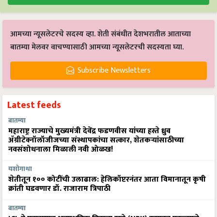
आमच्या न्यूसलेटरचे सदस्य व्हा. शेती संबंधीत देशभरातील आताच्या
बातम्या मेलवर वाचण्यासाठी आमच्या न्यूसलेटरची सदस्यता घ्या.
Subscribe Newsletters
Latest feeds
बातम्या
महाराष्ट्र राज्याचे मुख्यमंत्री देवेंद्र फडणवीस यांच्या हस्ते ध्रुव
ॲग्रीटेक्नॉलॉजीजच्या संस्थापकांचा सत्कार, शेतकऱ्यांसाठीच्या
नवसंशोधनाला मिळाली नवी ओळख!
यशोगाथा
शेतीतून १०० कोटींची उलाढाल: हेलिकॉप्टरनंतर आता विमानातून कृषी
क्रांती घडवणार डॉ. राजाराम त्रिपाठी
बातम्या
ICL ने महाराष्ट्रात अत्याधुनिक विद्राव्य खते (NPK) उत्पादन प्रकल्पाचे