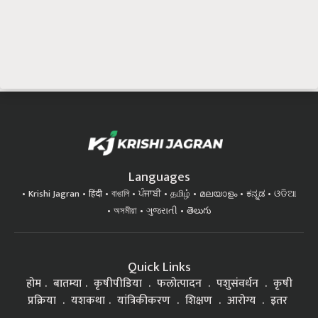
Languages
Krishi Jagran
हिंदी
বাঙালি
ਪੰਜਾਬੀ
தமிழ்
മലയാളം
ಕನ್ನಡ
ଓଡିଆ
অসমীয়া
ગુજરાતી
తెలుగు
Quick Links
होम
बातम्या
कृषीपीडिया
फलोत्पादन
पशुसंवर्धन
कृषी
प्रक्रिया
यशकथा
यांत्रिकीकरण
शिक्षण
आरोग्य
इतर