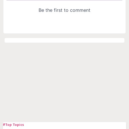
#Top Topics
Government Schemes
Soybean Farming
Goat Rearing