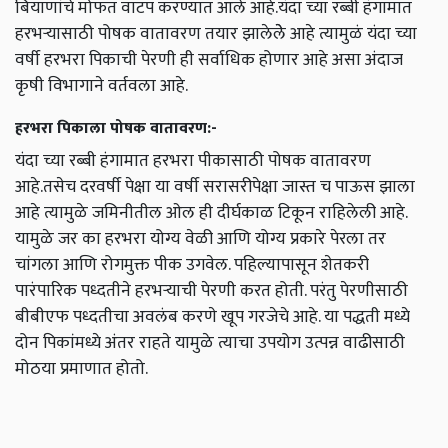
बियाणांचे मोफत वाटप करण्यात आले आहे.यंदा च्या रब्बी हंगामात
हरभऱ्यासाठी पोषक वातावरण तयार झालेलेे आहे त्यामुळं यंदा च्या
वर्षी हरभरा पिकाची पेरणी ही सर्वाधिक होणार आहे असा अंदाज
कृषी विभागाने वर्तवला आहे.
हरभरा पिकाला पोषक वातावरण:-
यंदा च्या रब्बी हंगामात हरभरा पीकासाठी पोषक वातावरण
आहे.तसेच दरवर्षी पेक्षा या वर्षी सरासरीपेक्षा जास्त च पाऊस झाला
आहे त्यामुळे जमिनीतील ओल ही दीर्घकाळ टिकून राहिलेली आहे.
यामुळे जर का हरभरा योग्य वेळी आणि योग्य प्रकारे पेरला तर
चांगला आणि रोगमुक्त पीक उगवेल. पहिल्यापासून शेतकरी
पारंपारिक पध्दतीने हरभऱ्याची पेरणी करत होती. परंतु पेरणीसाठी
बीबीएफ पध्दतीचा अवलंब करणे खूप गरजेचे आहे. या पद्धती मध्ये
दोन पिकांमध्ये अंतर राहते यामुळे त्याचा उपयोग उत्पन्न वाढीसाठी
मोठया प्रमाणात होतो.