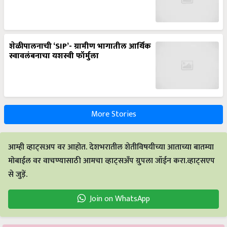
शेळीपालनाची ‘SIP’- ग्रामीण भागातील आर्थिक
स्वावलंबनाचा यशस्वी फॉर्मुला
More Stories
आम्ही व्हाट्सअप वर आहोत. देशभरातील शेतीविषयीच्या आताच्या बातम्या
मोबाईल वर वाचण्यासाठी आमचा व्हाट्सअँप ग्रुपला जॉईन करा.व्हाट्सएप
से जुड़ें.
Join on WhatsApp