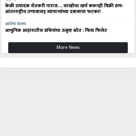
केळी उत्पादक शेतकरी नाराज… लाखोंचा खर्च करूनही विक्री ठप्प-
आंतरराष्ट्रीय तणावासह व्यापाऱ्यांच्या दबावाचा फटका!
आरोग्य सल्ला
आधुनिक आहारातील प्रथिनांचा उत्कृष्ट स्रोत : फिश फिलेट
More News