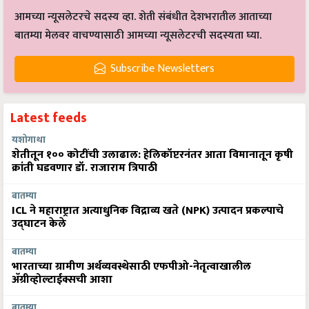
आमच्या न्यूसलेटरचे सदस्य व्हा. शेती संबंधीत देशभरातील आताच्या
बातम्या मेलवर वाचण्यासाठी आमच्या न्यूसलेटरची सदस्यता घ्या.
Subscribe Newsletters
Latest feeds
यशोगाथा
शेतीतून १०० कोटींची उलाढाल: हेलिकॉप्टरनंतर आता विमानातून कृषी
क्रांती घडवणार डॉ. राजाराम त्रिपाठी
बातम्या
ICL ने महाराष्ट्रात अत्याधुनिक विद्राव्य खते (NPK) उत्पादन प्रकल्पाचे
उद्घाटन केले
बातम्या
भारताच्या ग्रामीण अर्थव्यवस्थेसाठी एफपीओ-नेतृत्वाखालील
अ‍ॅग्रीव्होल्टाईक्सची आशा
बातम्या