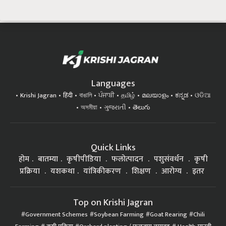
Languages
Krishi Jagran
हिंदी
বাঙালি
ਪੰਜਾਬੀ
தமிழ்
മലയാളം
ಕನ್ನಡ
ଓଡିଆ
অসমীয়া
ગુજરાતી
తెలుగు
Quick Links
होम
बातम्या
कृषीपीडिया
फलोत्पादन
पशुसंवर्धन
कृषी
प्रक्रिया
यशकथा
यांत्रिकीकरण
शिक्षण
आरोग्य
इतर
Top on Krishi Jagran
Government Schemes
Soybean Farming
Goat Rearing
Chili