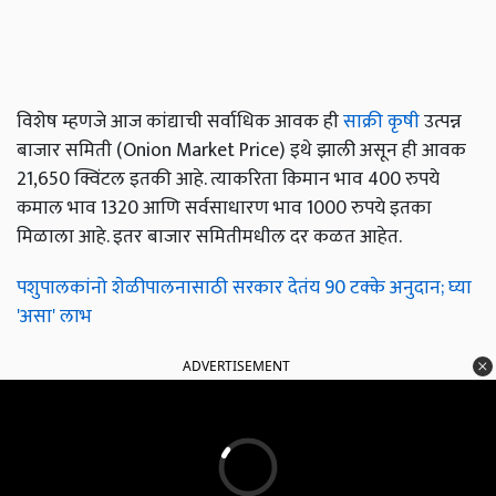
विशेष म्हणजे आज कांद्याची सर्वाधिक आवक ही
साक्री कृषी
उत्पन्न
बाजार समिती (Onion Market Price) इथे झाली असून ही आवक
21,650 क्विंटल इतकी आहे. त्याकरिता किमान भाव 400 रुपये
कमाल भाव 1320 आणि सर्वसाधारण भाव 1000 रुपये इतका
मिळाला आहे. इतर बाजार समितीमधील दर कळत आहेत.
पशुपालकांनो शेळीपालनासाठी सरकार देतंय 90 टक्के अनुदान; घ्या
'असा' लाभ
ADVERTISEMENT