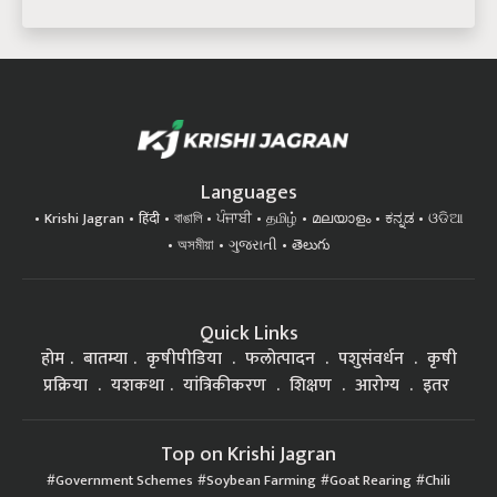
Languages
Krishi Jagran
हिंदी
বাঙালি
ਪੰਜਾਬੀ
தமிழ்
മലയാളം
ಕನ್ನಡ
ଓଡିଆ
অসমীয়া
ગુજરાતી
తెలుగు
Quick Links
होम
बातम्या
कृषीपीडिया
फलोत्पादन
पशुसंवर्धन
कृषी
प्रक्रिया
यशकथा
यांत्रिकीकरण
शिक्षण
आरोग्य
इतर
Top on Krishi Jagran
Government Schemes
Soybean Farming
Goat Rearing
Chili