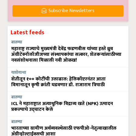
Subscribe Newsletters
Latest feeds
बातम्या
महाराष्ट्र राज्याचे मुख्यमंत्री देवेंद्र फडणवीस यांच्या हस्ते ध्रुव
ॲग्रीटेक्नॉलॉजीजच्या संस्थापकांचा सत्कार, शेतकऱ्यांसाठीच्या
नवसंशोधनाला मिळाली नवी ओळख!
यशोगाथा
शेतीतून १०० कोटींची उलाढाल: हेलिकॉप्टरनंतर आता
विमानातून कृषी क्रांती घडवणार डॉ. राजाराम त्रिपाठी
बातम्या
ICL ने महाराष्ट्रात अत्याधुनिक विद्राव्य खते (NPK) उत्पादन
प्रकल्पाचे उद्घाटन केले
बातम्या
भारताच्या ग्रामीण अर्थव्यवस्थेसाठी एफपीओ-नेतृत्वाखालील
अ‍ॅग्रीव्होल्टाईक्सची आशा