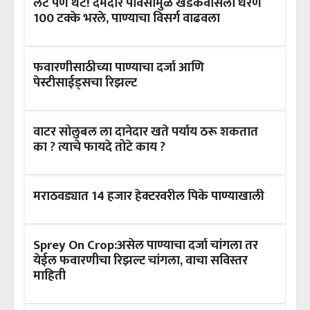
लेट पण थेट! दमदार पावसामुळे खडकवासला धरण
100 टक्के भरले, पाण्याचा विसर्ग वाढवला
फवारणीसाठीच्या पाण्याचा दर्जा आणि
पेस्टीसाईड्सचा रिझल्ट
वाटर सोलुबल ला दानेदार खते पर्याय ठरू शकतात
का ? त्याचे फायदे तोटे काय ?
मराठवड्यात 14 हजार हेक्टरवरील पिके पाण्याखाली
Sprey On Crop:असेल पाण्याचा दर्जा चांगला तर
येईल फवारणीचा रिझल्ट चांगला, वाचा सविस्तर
माहिती