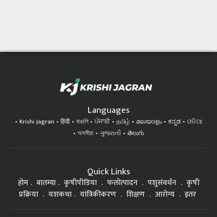
Languages
Krishi Jagran
हिंदी
বাঙালি
ਪੰਜਾਬੀ
தமிழ்
മലയാളം
ಕನ್ನಡ
ଓଡିଆ
অসমীয়া
ગુજરાતી
తెలుగు
Quick Links
होम
बातम्या
कृषीपीडिया
फलोत्पादन
पशुसंवर्धन
कृषी
प्रक्रिया
यशकथा
यांत्रिकीकरण
शिक्षण
आरोग्य
इतर