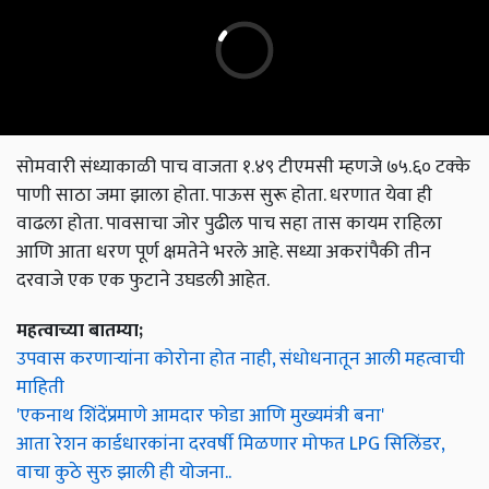
सोमवारी संध्याकाळी पाच वाजता १.४९ टीएमसी म्हणजे ७५.६० टक्के
पाणी साठा जमा झाला होता. पाऊस सुरू होता. धरणात येवा ही
वाढला होता. पावसाचा जोर पुढील पाच सहा तास कायम राहिला
आणि आता धरण पूर्ण क्षमतेने भरले आहे. सध्या अकरांपैकी तीन
दरवाजे एक एक फुटाने उघडली आहेत.
महत्वाच्या बातम्या;
उपवास करणाऱ्यांना कोरोना होत नाही, संधोधनातून आली महत्वाची
माहिती
'एकनाथ शिंदेंप्रमाणे आमदार फोडा आणि मुख्यमंत्री बना'
आता रेशन कार्डधारकांना दरवर्षी मिळणार मोफत LPG सिलिंडर,
वाचा कुठे सुरु झाली ही योजना..