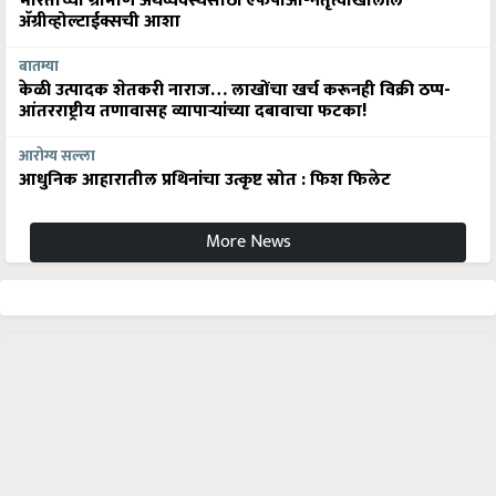
भारताच्या ग्रामीण अर्थव्यवस्थेसाठी एफपीओ-नेतृत्वाखालील
अ‍ॅग्रीव्होल्टाईक्सची आशा
बातम्या
केळी उत्पादक शेतकरी नाराज… लाखोंचा खर्च करूनही विक्री ठप्प-
आंतरराष्ट्रीय तणावासह व्यापाऱ्यांच्या दबावाचा फटका!
आरोग्य सल्ला
आधुनिक आहारातील प्रथिनांचा उत्कृष्ट स्रोत : फिश फिलेट
More News