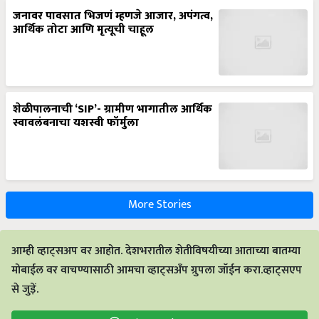
जनावर पावसात भिजणं म्हणजे आजार, अपंगत्व,
आर्थिक तोटा आणि मृत्यूची चाहूल
शेळीपालनाची ‘SIP’- ग्रामीण भागातील आर्थिक
स्वावलंबनाचा यशस्वी फॉर्मुला
More Stories
आम्ही व्हाट्सअप वर आहोत. देशभरातील शेतीविषयीच्या आताच्या बातम्या
मोबाईल वर वाचण्यासाठी आमचा व्हाट्सअँप ग्रुपला जॉईन करा.व्हाट्सएप
से जुड़ें.