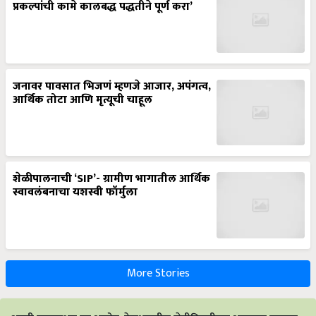
प्रकल्पांची कामे कालबद्ध पद्धतीने पूर्ण करा’
जनावर पावसात भिजणं म्हणजे आजार, अपंगत्व,
आर्थिक तोटा आणि मृत्यूची चाहूल
शेळीपालनाची ‘SIP’- ग्रामीण भागातील आर्थिक
स्वावलंबनाचा यशस्वी फॉर्मुला
More Stories