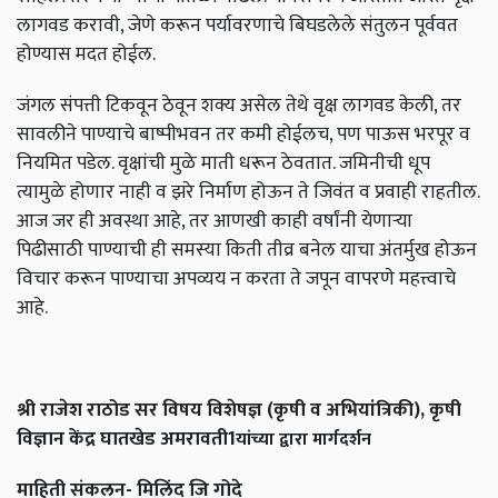
लागवड करावी, जेणे करून पर्यावरणाचे बिघडलेले संतुलन पूर्ववत
होण्यास मदत होईल.
जंगल संपत्ती टिकवून ठेवून शक्य असेल तेथे वृक्ष लागवड केली, तर
सावलीने पाण्याचे बाष्पीभवन तर कमी होईलच, पण पाऊस भरपूर व
नियमित पडेल. वृक्षांची मुळे माती धरून ठेवतात. जमिनीची धूप
त्यामुळे होणार नाही व झरे निर्माण होऊन ते जिवंत व प्रवाही राहतील.
आज जर ही अवस्था आहे, तर आणखी काही वर्षांनी येणार्‍या
पिढीसाठी पाण्याची ही समस्या किती तीव्र बनेल याचा अंतर्मुख होऊन
विचार करून पाण्याचा अपव्यय न करता ते जपून वापरणे महत्त्वाचे
आहे.
श्री राजेश राठोड सर विषय विशेषज्ञ (कृषी व अभियांत्रिकी), कृषी
विज्ञान केंद्र घातखेड अमरावती1
यांच्या द्वारा मार्गदर्शन
माहिती संकलन- मिलिंद जि गोदे