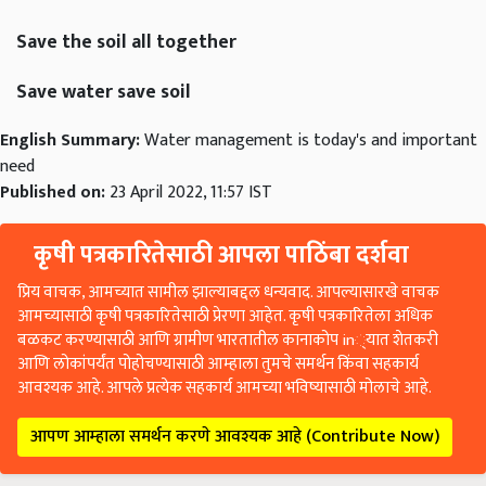
Save the soil all together
Save water save soil
English Summary:
Water management is today's and important
need
Published on:
23 April 2022, 11:57 IST
कृषी पत्रकारितेसाठी आपला पाठिंबा दर्शवा
प्रिय वाचक, आमच्यात सामील झाल्याबद्दल धन्यवाद. आपल्यासारखे वाचक
आमच्यासाठी कृषी पत्रकारितेसाठी प्रेरणा आहेत. कृषी पत्रकारितेला अधिक
बळकट करण्यासाठी आणि ग्रामीण भारतातील कानाकोप in्यात शेतकरी
आणि लोकांपर्यंत पोहोचण्यासाठी आम्हाला तुमचे समर्थन किंवा सहकार्य
आवश्यक आहे. आपले प्रत्येक सहकार्य आमच्या भविष्यासाठी मोलाचे आहे.
आपण आम्हाला समर्थन करणे आवश्यक आहे (Contribute Now)