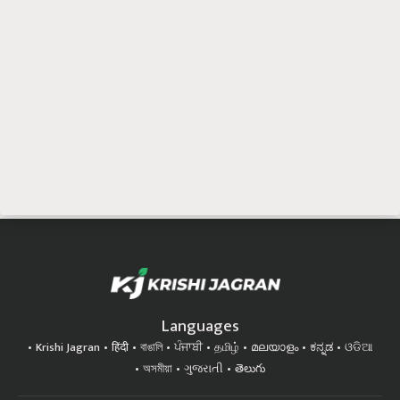
Languages
Krishi Jagran
हिंदी
বাঙালি
ਪੰਜਾਬੀ
தமிழ்
മലയാളം
ಕನ್ನಡ
ଓଡିଆ
অসমীয়া
ગુજરાતી
తెలుగు