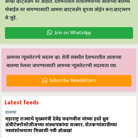
आम्ही व्हाट्सअप वर आहोत. देशभरातील शेतीविषयीच्या आताच्या बातम्या
मोबाईल वर वाचण्यासाठी आमचा व्हाट्सअँप ग्रुपला जॉईन करा.व्हाट्सएप
से जुड़ें.
Join on WhatsApp
आमच्या न्यूसलेटरचे सदस्य व्हा. शेती संबंधीत देशभरातील आताच्या
बातम्या मेलवर वाचण्यासाठी आमच्या न्यूसलेटरची सदस्यता घ्या.
Subscribe Newsletters
Latest feeds
बातम्या
महाराष्ट्र राज्याचे मुख्यमंत्री देवेंद्र फडणवीस यांच्या हस्ते ध्रुव
ॲग्रीटेक्नॉलॉजीजच्या संस्थापकांचा सत्कार, शेतकऱ्यांसाठीच्या
नवसंशोधनाला मिळाली नवी ओळख!