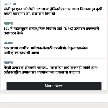
यशोगाथा
शेतीतून १०० कोटींची उलाढाल: हेलिकॉप्टरनंतर आता विमानातून कृषी
क्रांती घडवणार डॉ. राजाराम त्रिपाठी
बातम्या
ICL ने महाराष्ट्रात अत्याधुनिक विद्राव्य खते (NPK) उत्पादन प्रकल्पाचे
उद्घाटन केले
बातम्या
भारताच्या ग्रामीण अर्थव्यवस्थेसाठी एफपीओ-नेतृत्वाखालील
अ‍ॅग्रीव्होल्टाईक्सची आशा
बातम्या
केळी उत्पादक शेतकरी नाराज… लाखोंचा खर्च करूनही विक्री ठप्प-
आंतरराष्ट्रीय तणावासह व्यापाऱ्यांच्या दबावाचा फटका!
More News