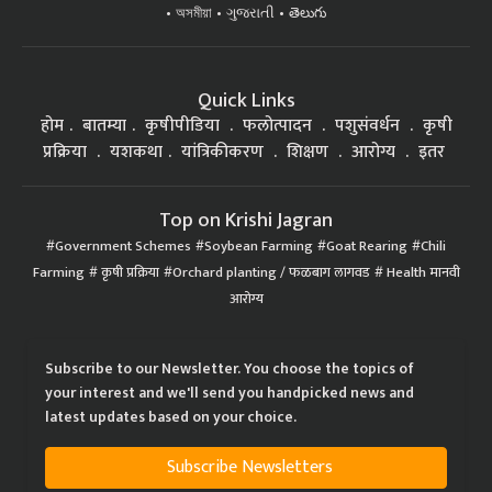
অসমীয়া
ગુજરાતી
తెలుగు
Quick Links
होम
बातम्या
कृषीपीडिया
फलोत्पादन
पशुसंवर्धन
कृषी
प्रक्रिया
यशकथा
यांत्रिकीकरण
शिक्षण
आरोग्य
इतर
Top on Krishi Jagran
Government Schemes
Soybean Farming
Goat Rearing
Chili
Farming
कृषी प्रक्रिया
Orchard planting / फळबाग लागवड
Health मानवी
आरोग्य
Subscribe to our Newsletter. You choose the topics of
your interest and we'll send you handpicked news and
latest updates based on your choice.
Subscribe Newsletters