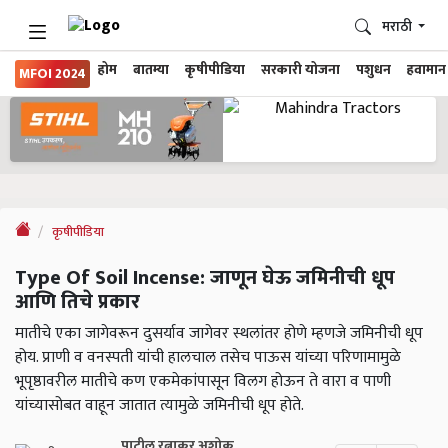
मराठी
होम
बातम्या
कृषीपीडिया
सरकारी योजना
पशुधन
हवामान
MFOI 2024
कृषीपीडिया
Type Of Soil Incense: जाणून घेऊ जमिनीची धूप
आणि तिचे प्रकार
मातीचे एका जागेवरून दुसर्याव जागेवर स्थलांतर होणे म्हणजे जमिनीची धूप
होय. प्राणी व वनस्पती यांची हालचाल तसेच पाऊस यांच्या परिणामामुळे
भूपृष्ठावरील मातीचे कण एकमेकांपासून विलग होऊन ते वारा व पाणी
यांच्यासोबत वाहून जातात त्यामुळे जमिनीची धूप होते.
पाटील रत्नाकर अशोक