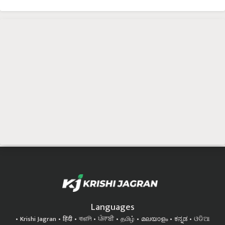
Languages
Krishi Jagran
हिंदी
বাঙালি
ਪੰਜਾਬੀ
தமிழ்
മലയാളം
ಕನ್ನಡ
ଓଡିଆ