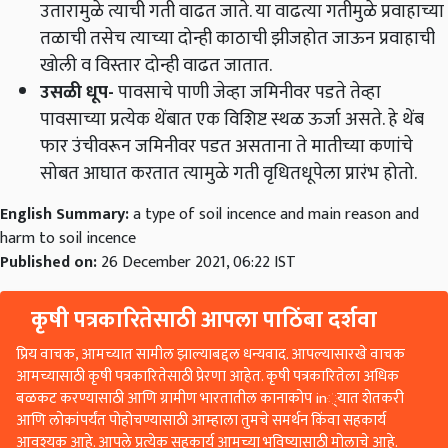
उतारामुळे त्याची गती वाढत जाते. या वाढत्या गतीमुळे प्रवाहाच्या
तळाची तसेच त्याच्या दोन्ही काठाची झीजहोत जाऊन प्रवाहाची
खोली व विस्तार दोन्ही वाढत जातात.
उसळी धूप
-
पावसाचे पाणी जेव्हा जमिनीवर पडते तेव्हा
पावसाच्या प्रत्येक थेंबात एक विशिष्ट स्थळ ऊर्जा असते. हे थेंब
फार उंचीवरून जमिनीवर पडत असताना ते मातीच्या कणांचे
सोबत आघात करतात त्यामुळे गती वृधितधूपेला प्रारंभ होतो.
English Summary:
a type of soil incence and main reason and
harm to soil incence
Published on:
26 December 2021, 06:22 IST
कृषी पत्रकारितेसाठी आपला पाठिंबा दर्शवा
प्रिय वाचक, आमच्यात सामील झाल्याबद्दल धन्यवाद. आपल्यासारखे वाचक
आमच्यासाठी कृषी पत्रकारितेसाठी प्रेरणा आहेत. कृषी पत्रकारितेला अधिक
बळकट करण्यासाठी आणि ग्रामीण भारतातील कानाकोप in्यात शेतकरी
आणि लोकांपर्यंत पोहोचण्यासाठी आम्हाला तुमचे समर्थन किंवा सहकार्य
आवश्यक आहे. आपले प्रत्येक सहकार्य आमच्या भविष्यासाठी मोलाचे आहे.