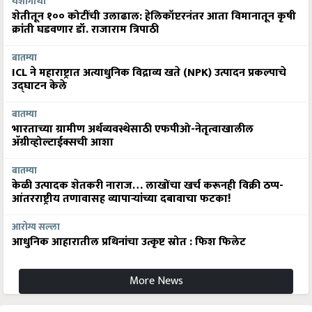
यशोगाथा
शेतीतून १०० कोटींची उलाढाल: हेलिकॉप्टरनंतर आता विमानातून कृषी
क्रांती घडवणार डॉ. राजाराम त्रिपाठी
बातम्या
ICL ने महाराष्ट्रात अत्याधुनिक विद्राव्य खते (NPK) उत्पादन प्रकल्पाचे
उद्घाटन केले
बातम्या
भारताच्या ग्रामीण अर्थव्यवस्थेसाठी एफपीओ-नेतृत्वाखालील
अ‍ॅग्रीव्होल्टाईक्सची आशा
बातम्या
केळी उत्पादक शेतकरी नाराज… लाखोंचा खर्च करूनही विक्री ठप्प-
आंतरराष्ट्रीय तणावासह व्यापाऱ्यांच्या दबावाचा फटका!
आरोग्य सल्ला
आधुनिक आहारातील प्रथिनांचा उत्कृष्ट स्रोत : फिश फिलेट
More News