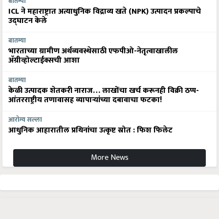
बातम्या
ICL ने महाराष्ट्रात अत्याधुनिक विद्राव्य खते (NPK) उत्पादन प्रकल्पाचे
उद्घाटन केले
बातम्या
भारताच्या ग्रामीण अर्थव्यवस्थेसाठी एफपीओ-नेतृत्वाखालील
अ‍ॅग्रीव्होल्टाईक्सची आशा
बातम्या
केळी उत्पादक शेतकरी नाराज… लाखोंचा खर्च करूनही विक्री ठप्प-
आंतरराष्ट्रीय तणावासह व्यापाऱ्यांच्या दबावाचा फटका!
आरोग्य सल्ला
आधुनिक आहारातील प्रथिनांचा उत्कृष्ट स्रोत : फिश फिलेट
More News