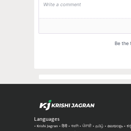
Languages
Krishi Jagran
हिंदी
বাঙালি
ਪੰਜਾਬੀ
தமிழ்
മലയാളം
ಕನ
ଓଡିଆ
অসমীয়া
ગુજરાતી
తెలుగు