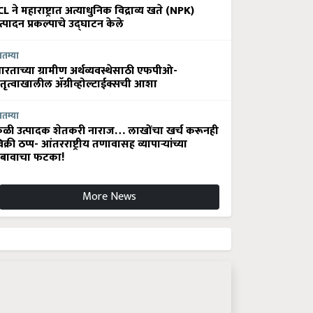
CL ने महाराष्ट्रात अत्याधुनिक विद्राव्य खते (NPK)
त्पादन प्रकल्पाचे उद्घाटन केले
ातम्या
ारताच्या ग्रामीण अर्थव्यवस्थेसाठी एफपीओ-
ेतृत्वाखालील अ‍ॅग्रीव्होल्टाईक्सची आशा
ातम्या
ेळी उत्पादक शेतकरी नाराज… लाखोंचा खर्च करूनही
िक्री ठप्प- आंतरराष्ट्रीय तणावासह व्यापाऱ्यांच्या
बावाचा फटका!
More News