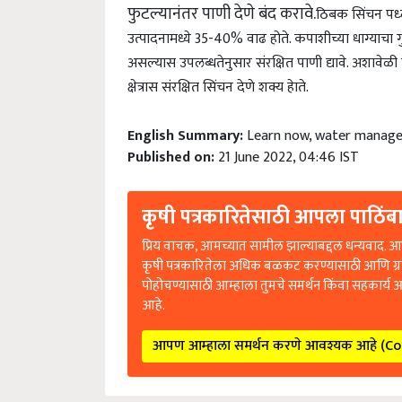
फुटल्यानंतर पाणी देणे बंद करावे.
ठिबक सिंचन पध्
उत्पादनामध्ये 35-40% वाढ होते. कपाशीच्या धाग्याचा गुण
असल्यास उपलब्धतेनुसार संरक्षित पाणी द्यावे. अशावेळ
क्षेत्रास संरक्षित सिंचन देणे शक्य हेाते.
English Summary:
Learn now, water manag
Published on:
21 June 2022, 04:46 IST
कृषी पत्रकारितेसाठी आपला पाठिंबा
प्रिय वाचक, आमच्यात सामील झाल्याबद्दल धन्यवाद. आप
कृषी पत्रकारितेला अधिक बळकट करण्यासाठी आणि ग्
पोहोचण्यासाठी आम्हाला तुमचे समर्थन किंवा सहकार्य 
आहे.
आपण आम्हाला समर्थन करणे आवश्यक आहे (C