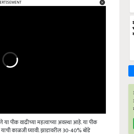
टणे या पीक वाढीच्या महत्वाच्या अवस्था आहे. या पीक
ी याची काळजी घ्यावी. झाडावरील 30-40% बोंडे