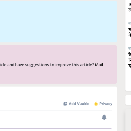
I
उ
ब
भ
न
ब
क
व
article and have suggestions to improve this article?
Mail
द