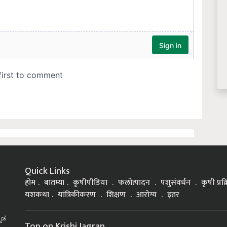
Quick Links
होम
बातम्या
कृषीपीडिया
फलोत्पादन
पशुसंवर्धन
कृषी प्रक
यशकथा
यांत्रिकीकरण
शिक्षण
आरोग्य
इतर
್ನಡ
Top on Krishi Jagran