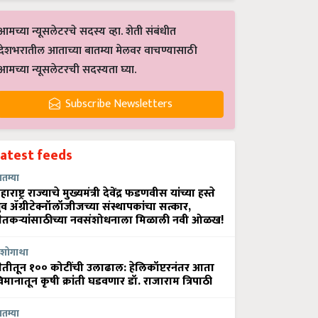
आमच्या न्यूसलेटरचे सदस्य व्हा. शेती संबंधीत
देशभरातील आताच्या बातम्या मेलवर वाचण्यासाठी
आमच्या न्यूसलेटरची सदस्यता घ्या.
Subscribe Newsletters
Latest feeds
ातम्या
हाराष्ट्र राज्याचे मुख्यमंत्री देवेंद्र फडणवीस यांच्या हस्ते
्रुव ॲग्रीटेक्नॉलॉजीजच्या संस्थापकांचा सत्कार,
ेतकऱ्यांसाठीच्या नवसंशोधनाला मिळाली नवी ओळख!
शोगाथा
ेतीतून १०० कोटींची उलाढाल: हेलिकॉप्टरनंतर आता
िमानातून कृषी क्रांती घडवणार डॉ. राजाराम त्रिपाठी
ातम्या