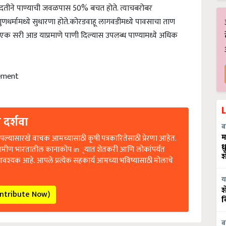
दतीने पाण्याची जवळपास 50% बचत होते. त्याचबरोबर
धर्मामध्ये सुधारणा होते.
कोरडवाहू लागवडीमध्ये पावसाचा ताण
ी एक सरी आड याप्रमाणे पाणी दिल्यास उपलब्ध पाण्यामध्ये अधिक
ement
 दर्शवा
ब
ल्यासारखे वाचक आमच्यासाठी कृषी पत्रकारितेसाठी प्रेरणा आहेत.
म
रामीण भारतातील कानाकोप in्यात शेतकरी आणि लोकांपर्यंत
ध
आवश्यक आहे. आपले प्रत्येक सहकार्य आमच्या भविष्यासाठी मोलाचे
श
य
ontribute Now)
श
व
ब