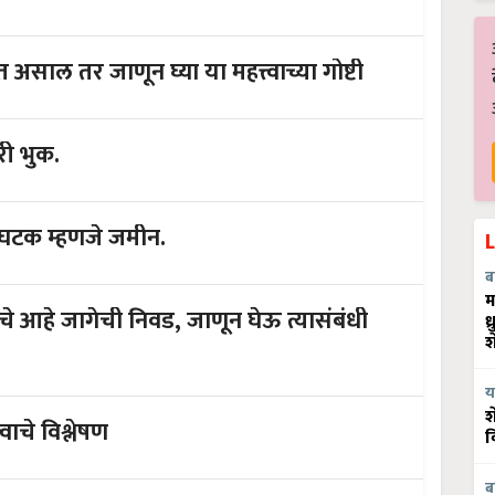
असाल तर जाणून घ्या या महत्त्वाच्या गोष्टी
ी भुक.
 घटक म्हणजे जमीन.
ब
म
े आहे जागेची निवड, जाणून घेऊ त्यासंबंधी
ध
श
य
श
वाचे विश्लेषण
व
ब