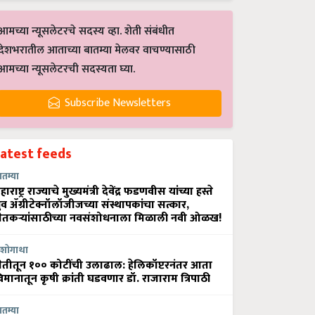
आमच्या न्यूसलेटरचे सदस्य व्हा. शेती संबंधीत
देशभरातील आताच्या बातम्या मेलवर वाचण्यासाठी
आमच्या न्यूसलेटरची सदस्यता घ्या.
Subscribe Newsletters
Latest feeds
ातम्या
हाराष्ट्र राज्याचे मुख्यमंत्री देवेंद्र फडणवीस यांच्या हस्ते
्रुव ॲग्रीटेक्नॉलॉजीजच्या संस्थापकांचा सत्कार,
ेतकऱ्यांसाठीच्या नवसंशोधनाला मिळाली नवी ओळख!
शोगाथा
ेतीतून १०० कोटींची उलाढाल: हेलिकॉप्टरनंतर आता
िमानातून कृषी क्रांती घडवणार डॉ. राजाराम त्रिपाठी
ातम्या