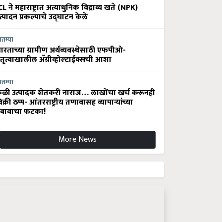
CL ने महाराष्ट्रात अत्याधुनिक विद्राव्य खते (NPK)
त्पादन प्रकल्पाचे उद्घाटन केले
ातम्या
ारताच्या ग्रामीण अर्थव्यवस्थेसाठी एफपीओ-
ेतृत्वाखालील अ‍ॅग्रीव्होल्टाईक्सची आशा
ातम्या
ेळी उत्पादक शेतकरी नाराज… लाखोंचा खर्च करूनही
िक्री ठप्प- आंतरराष्ट्रीय तणावासह व्यापाऱ्यांच्या
बावाचा फटका!
More News