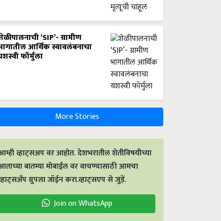
शेळीपालनाची ‘SIP’- ग्रामीण
भागातील आर्थिक स्वावलंबनाचा
यशस्वी फॉर्मुला
More Stories
आम्ही व्हाट्सअप वर आहोत. देशभरातील शेतीविषयीच्या
आताच्या बातम्या मोबाईल वर वाचण्यासाठी आमचा
व्हाट्सअँप ग्रुपला जॉईन करा.व्हाट्सएप से जुड़ें.
Join on WhatsApp