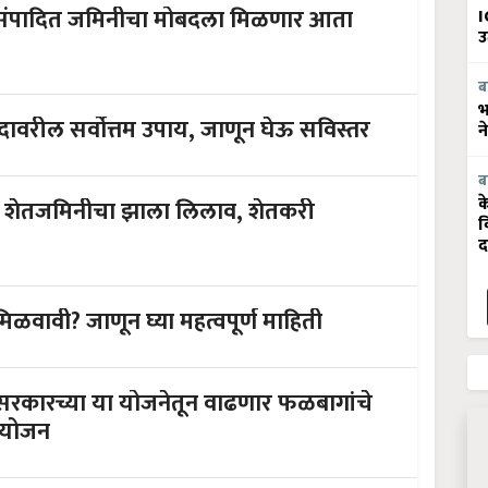
I
उ
ब
भ
ादावरील सर्वोत्तम उपाय, जाणून घेऊ सविस्तर
न
ब
क
अन शेतजमिनीचा झाला लिलाव, शेतकरी
व
द
वावी? जाणून घ्या महत्वपूर्ण माहिती
 सरकारच्या या योजनेतून वाढणार फळबागांचे
नियोजन