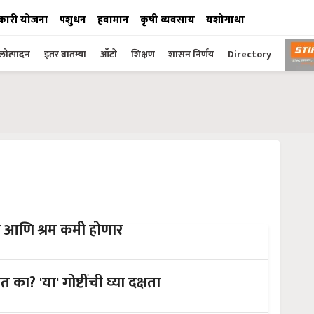
कारी योजना
पशुधन
हवामान
कृषी व्यवसाय
यशोगाथा
ोत्पादन
इतर बातम्या
ऑटो
शिक्षण
शासन निर्णय
Directory
ळ आणि श्रम कमी होणार
शेतकऱ्यांनो! शेत जमीन विकत घेत आहात का? 'या' गोष्टींची घ्या दक्षता