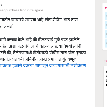
#
mer purchase land in telagana
्या बाबतीत कायमचे समस्या आहे. लोड शेडींग, आठ तास
होत असतो.
 यांनी वक्तव्य केले आहे की वीजटंचाई मुळे त्रस्त झालेले
ेत. अशा पद्धतीचे त्यांचे वक्तव्य आहे. याविषयी त्यांनी
्हटले की, तेलंगणामध्ये शेतीसाठी चोवीस तास वीज पुरवठा
तेलंगणातील शेतकरी जमिनीत जास्त प्रमाणात गुंतवणूक
T
 दगावतात हजारो बकऱ्या, यापासून वाचण्यासाठी लसीकरण