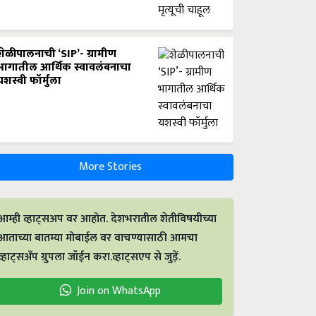
शेळीपालनाची ‘SIP’- ग्रामीण
भागातील आर्थिक स्वावलंबनाचा
यशस्वी फॉर्मुला
More Stories
आम्ही व्हाट्सअप वर आहोत. देशभरातील शेतीविषयीच्या
आताच्या बातम्या मोबाईल वर वाचण्यासाठी आमचा
व्हाट्सअँप ग्रुपला जॉईन करा.व्हाट्सएप से जुड़ें.
Join on WhatsApp