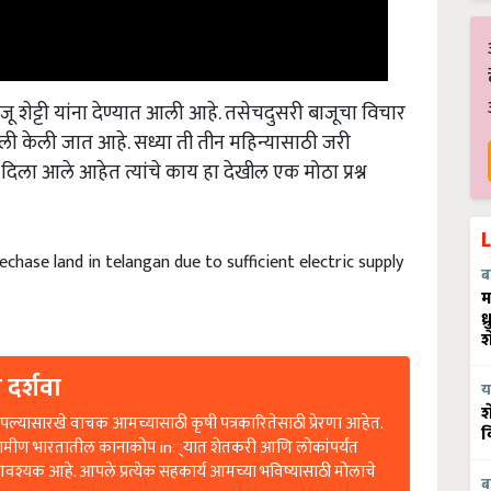
शेट्टी यांना देण्यात आली आहे. तसेचदुसरी बाजूचा विचार
ली केली जात आहे. सध्या ती तीन महिन्यासाठी जरी
दिला आले आहेत त्यांचे काय हा देखील एक मोठा प्रश्न
hase land in telangan due to sufficient electric supply
ब
म
ध
श
 दर्शवा
य
श
ल्यासारखे वाचक आमच्यासाठी कृषी पत्रकारितेसाठी प्रेरणा आहेत.
व
रामीण भारतातील कानाकोप in्यात शेतकरी आणि लोकांपर्यंत
आवश्यक आहे. आपले प्रत्येक सहकार्य आमच्या भविष्यासाठी मोलाचे
ब