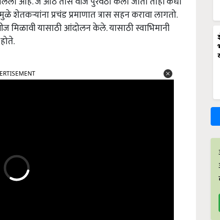
जलेला आहे. जे आठ तास वीज पुरवठा केला जातो तोही कधी
ुळे शेतकऱ्यांना प्रचंड प्रमाणात त्रास सहन करावा लागतो.
 वीज मिळावी यासाठी आंदोलन केले. यासाठी स्वाभिमानी
होते.
ERTISEMENT