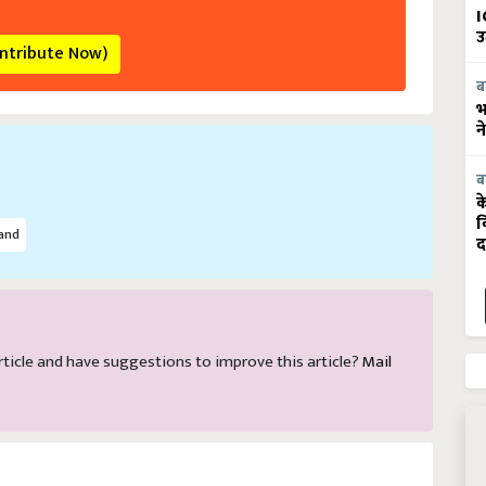
I
उ
ontribute Now)
ब
भ
न
ब
क
व
and
द
 article and have suggestions to improve this article?
Mail