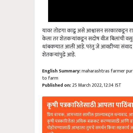
यावर तोडगा काढू असे आश्वासन सरकारकडून राजू 
केला तर शेतकऱ्यांकडून सदोष वीज बिलांची वसु
थांबवण्यात आली आहे. परंतु जे आवडीच्या संवाद 
शेतकऱ्यांपुढे आहे.
English Summary:
maharashtras farmer purec
to farm
Published on:
25 March 2022, 12:34 IST
कृषी पत्रकारितेसाठी आपला पाठिंबा
प्रिय वाचक, आमच्यात सामील झाल्याबद्दल धन्यवाद. आप
कृषी पत्रकारितेला अधिक बळकट करण्यासाठी आणि ग्
पोहोचण्यासाठी आम्हाला तुमचे समर्थन किंवा सहकार्य 
आहे.