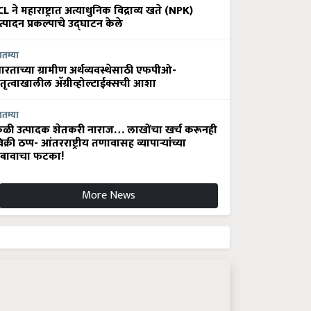
CL ने महाराष्ट्रात अत्याधुनिक विद्राव्य खते (NPK)
त्पादन प्रकल्पाचे उद्घाटन केले
ातम्या
ारताच्या ग्रामीण अर्थव्यवस्थेसाठी एफपीओ-
ेतृत्वाखालील अ‍ॅग्रीव्होल्टाईक्सची आशा
ातम्या
ेळी उत्पादक शेतकरी नाराज… लाखोंचा खर्च करूनही
िक्री ठप्प- आंतरराष्ट्रीय तणावासह व्यापाऱ्यांच्या
बावाचा फटका!
More News