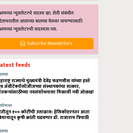
आमच्या न्यूसलेटरचे सदस्य व्हा. शेती संबंधीत
देशभरातील आताच्या बातम्या मेलवर वाचण्यासाठी
आमच्या न्यूसलेटरची सदस्यता घ्या.
Subscribe Newsletters
Latest feeds
ातम्या
हाराष्ट्र राज्याचे मुख्यमंत्री देवेंद्र फडणवीस यांच्या हस्ते
्रुव ॲग्रीटेक्नॉलॉजीजच्या संस्थापकांचा सत्कार,
ेतकऱ्यांसाठीच्या नवसंशोधनाला मिळाली नवी ओळख!
शोगाथा
ेतीतून १०० कोटींची उलाढाल: हेलिकॉप्टरनंतर आता
िमानातून कृषी क्रांती घडवणार डॉ. राजाराम त्रिपाठी
ातम्या