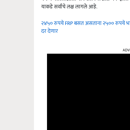
याकडे सर्वांचे लक्ष लागले आहे.
२४५० रुपये FRP बसत असताना २५०० रुपये भाव
दर देणार
ADV