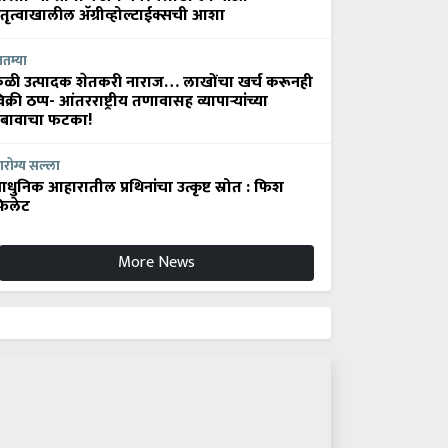
ेतृत्वाखालील अ‍ॅग्रीव्होल्टाईक्सची आशा
ातम्या
ेळी उत्पादक शेतकरी नाराज… लाखोंचा खर्च करूनही
िक्री ठप्प- आंतरराष्ट्रीय तणावासह व्यापाऱ्यांच्या
बावाचा फटका!
रोग्य सल्ला
धुनिक आहारातील प्रथिनांचा उत्कृष्ट स्रोत : फिश
िलेट
More News