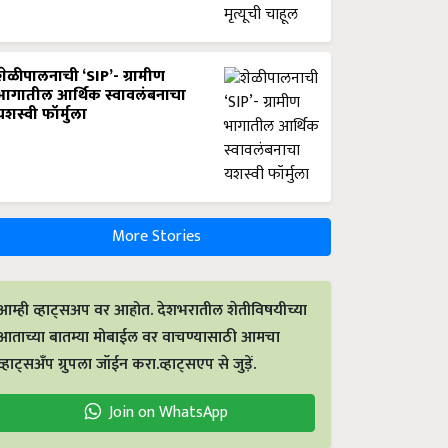
शेळीपालनाची ‘SIP’- ग्रामीण
भागातील आर्थिक स्वावलंबनाचा
यशस्वी फॉर्मुला
More Stories
आम्ही व्हाट्सअप वर आहोत. देशभरातील शेतीविषयीच्या
आताच्या बातम्या मोबाईल वर वाचण्यासाठी आमचा
व्हाट्सअँप ग्रुपला जॉईन करा.व्हाट्सएप से जुड़ें.
Join on WhatsApp