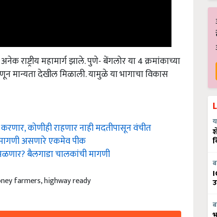
ेक राष्ट्रीय महामार्ग झाले. पुणे- बेंगलोर या 4 क्रमांकाच्या
म्हणून मान्यता देखील मिळाली. यामुळे या भागाचा विकास
करणार, कोणीही राहणार नाही मदतीपासून वंचीत
य
श
्ये मागणी असणारे एकमेव पीक
व
मिळणार? बैलगाडा चालकांची मागणी
ब
I
money farmers, highway ready
उ
ब
भ