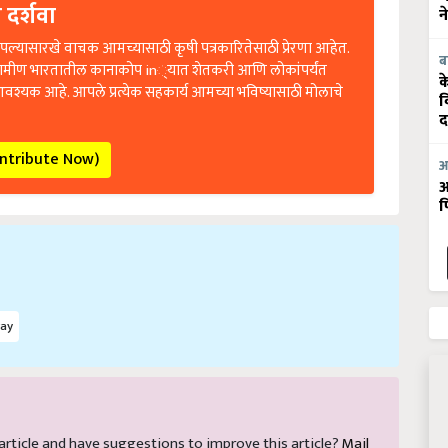
 दर्शवा
न
ल्यासारखे वाचक आमच्यासाठी कृषी पत्रकारितेसाठी प्रेरणा आहेत.
रामीण भारतातील कानाकोप in्यात शेतकरी आणि लोकांपर्यंत
ब
क
आवश्यक आहे. आपले प्रत्येक सहकार्य आमच्या भविष्यासाठी मोलाचे
व
द
ontribute Now)
आ
आ
फ
ay
s article and have suggestions to improve this article?
Mail