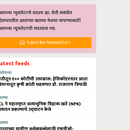
आमच्या न्यूसलेटरचे सदस्य व्हा. शेती संबंधीत
देशभरातील आताच्या बातम्या मेलवर वाचण्यासाठी
आमच्या न्यूसलेटरची सदस्यता घ्या.
Subscribe Newsletters
Latest feeds
शोगाथा
ेतीतून १०० कोटींची उलाढाल: हेलिकॉप्टरनंतर आता
िमानातून कृषी क्रांती घडवणार डॉ. राजाराम त्रिपाठी
ातम्या
CL ने महाराष्ट्रात अत्याधुनिक विद्राव्य खते (NPK)
त्पादन प्रकल्पाचे उद्घाटन केले
ातम्या
ारताच्या ग्रामीण अर्थव्यवस्थेसाठी एफपीओ-