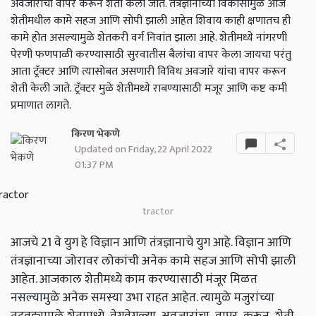
अवजारांचा वापर करून शेती केली जाते. तंत्रज्ञानाच्या विकासामुळे आज
शेतीमधील कामे सहज आणि सोपी झाली आहेत शिवाय काही क्षणातच ही
कामे होत असल्यामुळे शेतकरी वर्ग निवांत झाला आहे. शेतीमध्ये नांगरणी
पेरणी फणपाळी करण्यासाठी सुरवातीस बैलांचा वापर केला जायचा परंतु
आता ट्रॅक्टर आणि त्यासोबत असणारी विविध अवजारे यांचा वापर करून
शेती केली जाते. ट्रॅक्टर मुळे शेतीमध्ये राबण्यासाठी मजूर आणि कष्ट कमी
प्रमाणात लागते.
किरण भेकणे
Updated on Friday, 22 April 2022
01:37 PM
tractor
आजचे 21 वे युग हे विज्ञान आणि तंत्रज्ञानाचे युग आहे. विज्ञान आणि
तंत्रज्ञानाच्या जोरावर लोकांची अनेक कामे सहज आणि सोपी झाली
आहेत. आजकाल शेतीमध्ये काम करण्यासाठी मंजूर मिळत
नसल्यामुळे अनेक समस्या उभा राहत आहेत. त्यामुळे मजुरांच्या
तुटवड्यामुळे शेतामध्ये वेगवेगळ्या अवजारांचा वापर करून शेती