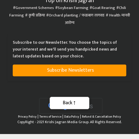
Top on Krishi Jagran
Government Schemes
Soybean Farming
Goat Rearing
Chili
Farming
कृषी प्रक्रिया
Orchard planting / फळबाग लागवड
Health मानवी
आरोग्य
Subscribe to our Newsletter. You choose the topics of
your interest and we'll send you handpicked news and
latest updates based on your choice.
Subscribe Newsletters
Back
|
|
|
Privacy Policy
Terms of Service
Data Policy
Refund & Cancellation Policy
CopyRight - 2021 Krishi Jagran Media Group. All Rights Reserved.