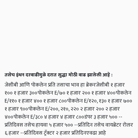
तसेच इंधन दरवाढीमुळे दरात सुद्धा मोठी वाढ झालेली आहे :
जेसीबी आणि पोकलेन प्रति तसाचा भाव हा ब्रेकरजेसीबी १ हजार
१०० १ हजार ३००पोकलेन E/७० १ हजार २०० १ हजार ४००पोकलेन
E/११० १ हजार ४०० १ हजार ८००पोकलेन E/१२०, १३० १ हजार ७००
१ हजार ९००पोकलेन E/२००, २१०, २२० २ हजार २०० २ हजार
४००पोकलेन E/३८० ४ हजार ४ हजार ८००डंपर ३ हजार ५०० --
प्रतिदिवस तसेच हायवा ५ हजार ५०० --प्रतिदिन तसेच वायब्रेटर रोलर
६ हजार --प्रतिदिवस ट्रॅक्टर २ हजार प्रतिदिनएवढा आहे