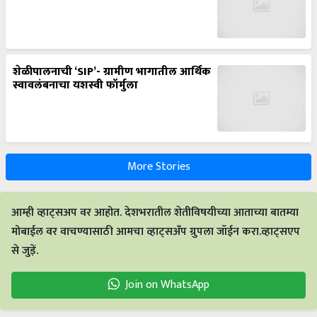
शेळीपालनाची ‘SIP’- ग्रामीण भागातील आर्थिक
स्वावलंबनाचा यशस्वी फॉर्मुला
More Stories
आम्ही व्हाट्सअप वर आहोत. देशभरातील शेतीविषयीच्या आताच्या बातम्या
मोबाईल वर वाचण्यासाठी आमचा व्हाट्सअँप ग्रुपला जॉईन करा.व्हाट्सएप
से जुड़ें.
Join on WhatsApp