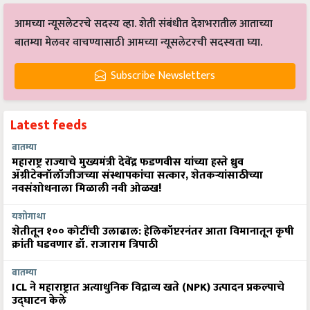
आमच्या न्यूसलेटरचे सदस्य व्हा. शेती संबंधीत देशभरातील आताच्या
बातम्या मेलवर वाचण्यासाठी आमच्या न्यूसलेटरची सदस्यता घ्या.
Subscribe Newsletters
Latest feeds
बातम्या
महाराष्ट्र राज्याचे मुख्यमंत्री देवेंद्र फडणवीस यांच्या हस्ते ध्रुव
ॲग्रीटेक्नॉलॉजीजच्या संस्थापकांचा सत्कार, शेतकऱ्यांसाठीच्या
नवसंशोधनाला मिळाली नवी ओळख!
यशोगाथा
शेतीतून १०० कोटींची उलाढाल: हेलिकॉप्टरनंतर आता विमानातून कृषी
क्रांती घडवणार डॉ. राजाराम त्रिपाठी
बातम्या
ICL ने महाराष्ट्रात अत्याधुनिक विद्राव्य खते (NPK) उत्पादन प्रकल्पाचे
उद्घाटन केले