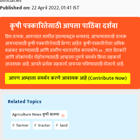
difficulties
Published on:
22 April 2022, 01:41 IST
कृषी पत्रकारितेसाठी आपला पाठिंबा दर्शवा
प्रिय वाचक, आमच्यात सामील झाल्याबद्दल धन्यवाद. आपल्यासारखे वाचक
आमच्यासाठी कृषी पत्रकारितेसाठी प्रेरणा आहेत. कृषी पत्रकारितेला अधिक
बळकट करण्यासाठी आणि ग्रामीण भारतातील कानाकोप in्यात शेतकरी
आणि लोकांपर्यंत पोहोचण्यासाठी आम्हाला तुमचे समर्थन किंवा सहकार्य
आवश्यक आहे. आपले प्रत्येक सहकार्य आमच्या भविष्यासाठी मोलाचे आहे.
आपण आम्हाला समर्थन करणे आवश्यक आहे (Contribute Now)
Related Topics
Agriculture News कृषी बातम्या
farmer
tractor
land