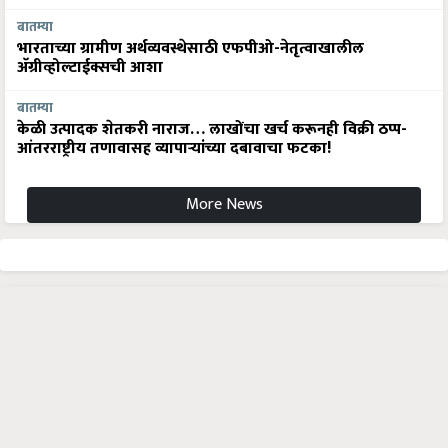
बातम्या
भारताच्या ग्रामीण अर्थव्यवस्थेसाठी एफपीओ-नेतृत्वाखालील
अ‍ॅग्रीव्होल्टाईक्सची आशा
बातम्या
केळी उत्पादक शेतकरी नाराज… लाखोंचा खर्च करूनही विक्री ठप्प-
आंतरराष्ट्रीय तणावासह व्यापाऱ्यांच्या दबावाचा फटका!
More News