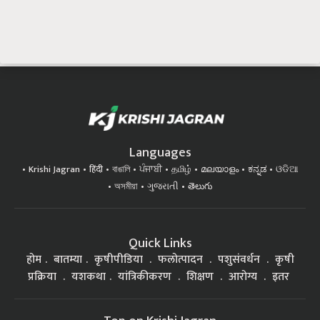
Languages
Krishi Jagran
हिंदी
বাঙালি
ਪੰਜਾਬੀ
தமிழ்
മലയാളം
ಕನ್ನಡ
ଓଡିଆ
অসমীয়া
ગુજરાતી
తెలుగు
Quick Links
होम
बातम्या
कृषीपीडिया
फलोत्पादन
पशुसंवर्धन
कृषी
प्रक्रिया
यशकथा
यांत्रिकीकरण
शिक्षण
आरोग्य
इतर