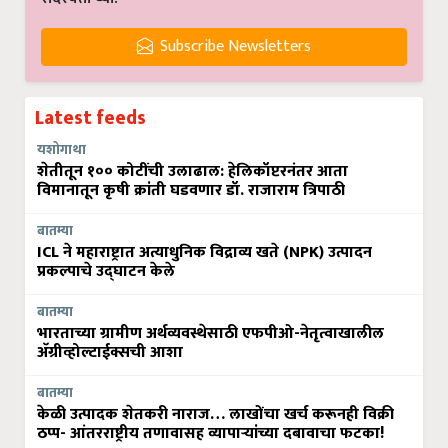
Subscribe Newsletters
Latest feeds
यशोगाथा
शेतीतून १०० कोटींची उलाढाल: हेलिकॉप्टरनंतर आता
विमानातून कृषी क्रांती घडवणार डॉ. राजाराम त्रिपाठी
बातम्या
ICL ने महाराष्ट्रात अत्याधुनिक विद्राव्य खते (NPK) उत्पादन
प्रकल्पाचे उद्घाटन केले
बातम्या
भारताच्या ग्रामीण अर्थव्यवस्थेसाठी एफपीओ-नेतृत्वाखालील
अ‍ॅग्रीव्होल्टाईक्सची आशा
बातम्या
केळी उत्पादक शेतकरी नाराज… लाखोंचा खर्च करूनही विक्री
ठप्प- आंतरराष्ट्रीय तणावासह व्यापाऱ्यांच्या दबावाचा फटका!