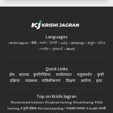
Languages
Krishi Jagran
हिंदी
বাঙালি
ਪੰਜਾਬੀ
தமிழ்
മലയാളം
ಕನ್ನಡ
ଓଡିଆ
অসমীয়া
ગુજરાતી
తెలుగు
Quick Links
होम
बातम्या
कृषीपीडिया
फलोत्पादन
पशुसंवर्धन
कृषी
प्रक्रिया
यशकथा
यांत्रिकीकरण
शिक्षण
आरोग्य
इतर
Top on Krishi Jagran
Government Schemes
Soybean Farming
Goat Rearing
Chili
Farming
कृषी प्रक्रिया
Orchard planting / फळबाग लागवड
Health मानवी