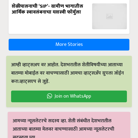
शेळीपालनाची ‘SIP’- ग्रामीण भागातील
आर्थिक स्वावलंबनाचा यशस्वी फॉर्मुला
More Stories
आम्ही व्हाट्सअप वर आहोत. देशभरातील शेतीविषयीच्या आताच्या
बातम्या मोबाईल वर वाचण्यासाठी आमचा व्हाट्सअँप ग्रुपला जॉईन
करा.व्हाट्सएप से जुड़ें.
Join on WhatsApp
आमच्या न्यूसलेटरचे सदस्य व्हा. शेती संबंधीत देशभरातील
आताच्या बातम्या मेलवर वाचण्यासाठी आमच्या न्यूसलेटरची
सदस्यता घ्या.