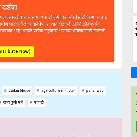
 दर्शवा
ल्यासारखे वाचक आमच्यासाठी कृषी पत्रकारितेसाठी प्रेरणा आहेत.
रामीण भारतातील कानाकोप in्यात शेतकरी आणि लोकांपर्यंत
आवश्यक आहे. आपले प्रत्येक सहकार्य आमच्या भविष्यासाठी मोलाचे
ontribute Now)
dadaji bhuse
agriculture minister
panchwati
राज्य कृषी मंत्री
पंचवटी