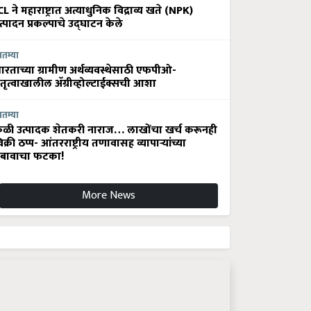
CL ने महाराष्ट्रात अत्याधुनिक विद्राव्य खते (NPK)
त्पादन प्रकल्पाचे उद्घाटन केले
ातम्या
ारताच्या ग्रामीण अर्थव्यवस्थेसाठी एफपीओ-
ेतृत्वाखालील अ‍ॅग्रीव्होल्टाईक्सची आशा
ातम्या
ेळी उत्पादक शेतकरी नाराज… लाखोंचा खर्च करूनही
िक्री ठप्प- आंतरराष्ट्रीय तणावासह व्यापाऱ्यांच्या
बावाचा फटका!
More News