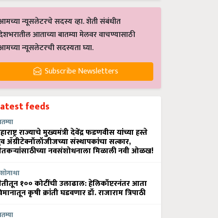
आमच्या न्यूसलेटरचे सदस्य व्हा. शेती संबंधीत
देशभरातील आताच्या बातम्या मेलवर वाचण्यासाठी
आमच्या न्यूसलेटरची सदस्यता घ्या.
Subscribe Newsletters
Latest feeds
ातम्या
हाराष्ट्र राज्याचे मुख्यमंत्री देवेंद्र फडणवीस यांच्या हस्ते
्रुव ॲग्रीटेक्नॉलॉजीजच्या संस्थापकांचा सत्कार,
ेतकऱ्यांसाठीच्या नवसंशोधनाला मिळाली नवी ओळख!
शोगाथा
ेतीतून १०० कोटींची उलाढाल: हेलिकॉप्टरनंतर आता
िमानातून कृषी क्रांती घडवणार डॉ. राजाराम त्रिपाठी
ातम्या