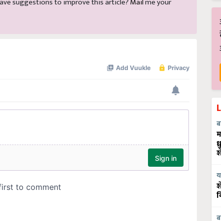
d have suggestions to improve this article?
Mail
me your
ब
म
ध
श
य
श
व
ब