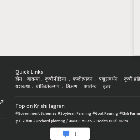
Quick Links
होम
बातम्या
कृषीपीडिया
फलोत्पादन
पशुसंवर्धन
कृषी प्रक
यशकथा
यांत्रिकीकरण
शिक्षण
आरोग्य
इतर
್ನಡ
Top on Krishi Jagran
Government Schemes
Soybean Farming
Goat Rearing
Chili Farm
कृषी प्रक्रिया
Orchard planting / फळबाग लागवड
Health मानवी आरोग्य