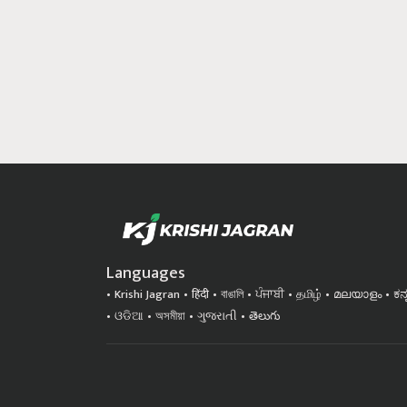
Languages
Krishi Jagran
हिंदी
বাঙালি
ਪੰਜਾਬੀ
தமிழ்
മലയാളം
ಕನ
ଓଡିଆ
অসমীয়া
ગુજરાતી
తెలుగు