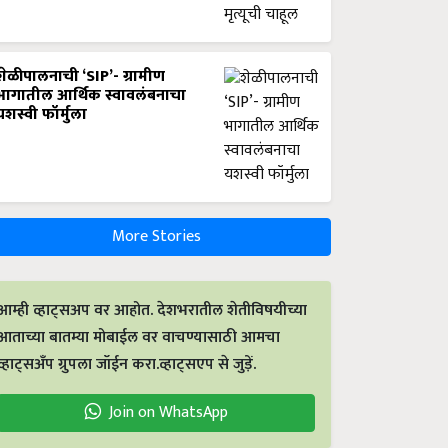
शेळीपालनाची ‘SIP’- ग्रामीण
भागातील आर्थिक स्वावलंबनाचा
यशस्वी फॉर्मुला
More Stories
आम्ही व्हाट्सअप वर आहोत. देशभरातील शेतीविषयीच्या
आताच्या बातम्या मोबाईल वर वाचण्यासाठी आमचा
व्हाट्सअँप ग्रुपला जॉईन करा.व्हाट्सएप से जुड़ें.
Join on WhatsApp