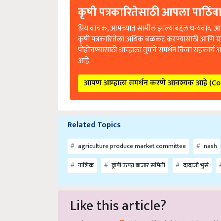
कृषी पत्रकारितेसाठी आपला पाठिंबा
प्रिय वाचक, आमच्यात सामील झाल्याबद्दल धन्यवाद. आप
कृषी पत्रकारितेला अधिक बळकट करण्यासाठी आणि ग्
पोहोचण्यासाठी आम्हाला तुमचे समर्थन किंवा सहकार्य 
आहे.
आपण आम्हाला समर्थन करणे आवश्यक आहे (C
Related Topics
agriculture produce market committee
nash
नाशिक
कृषी उत्पन्न बाजार समिती
दादाजी भुसे
Like this article?