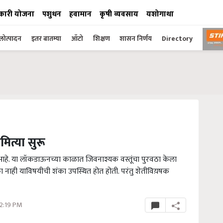
कारी योजना
पशुधन
हवामान
कृषी व्यवसाय
यशोगाथा
ोत्पादन
इतर बातम्या
ऑटो
शिक्षण
शासन निर्णय
Directory
ित्या सुरू
हे. या लॉकडाऊनच्या काळात जिवनाश्यक वस्तूंचा पुरवठा केला
ा नाही याविषयीची शंका उपस्थित होत होती. परंतु शेतीविय़षक
12:19 PM