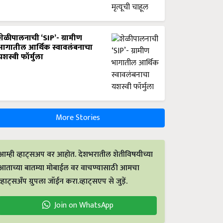
शेळीपालनाची ‘SIP’- ग्रामीण
भागातील आर्थिक स्वावलंबनाचा
यशस्वी फॉर्मुला
More Stories
आम्ही व्हाट्सअप वर आहोत. देशभरातील शेतीविषयीच्या
आताच्या बातम्या मोबाईल वर वाचण्यासाठी आमचा
व्हाट्सअँप ग्रुपला जॉईन करा.व्हाट्सएप से जुड़ें.
Join on WhatsApp