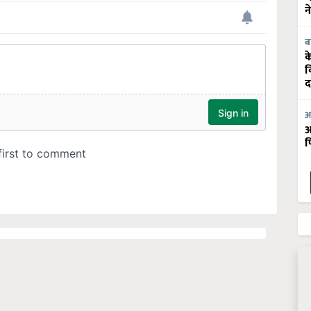
न
ब
क
व
द
आ
आ
फ