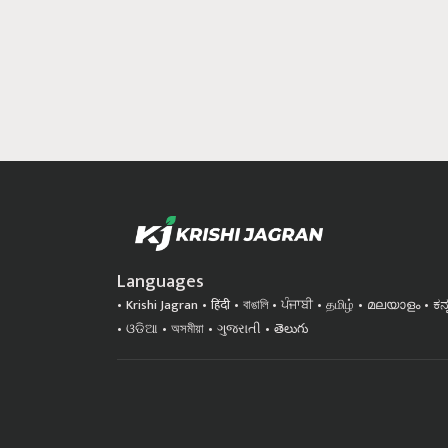
Languages
Krishi Jagran
हिंदी
বাঙালি
ਪੰਜਾਬੀ
தமிழ்
മലയാളം
ಕನ
ଓଡିଆ
অসমীয়া
ગુજરાતી
తెలుగు