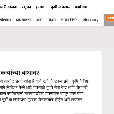
कारी योजना
पशुधन
हवामान
कृषी व्यवसाय
यशोगाथा
ोत्पादन
इतर बातम्या
ऑटो
शिक्षण
शासन निर्णय
Directory
ऱ्यांच्या बांधावर
ी राज्यातील शेतकऱ्यांना बियाणे, खते, किटकनाशके (कृषि निविष्ठा)
िभागाने नियोजन केले आहे. त्यासाठी कृषी सेवा केंद्र आणि शेतकरी
 आणि कर्मचाऱ्यांनी गावपातळीवर समन्वयक म्हणून काम पाहा.
पूर्वी या निविष्ठांचा पुरवठा शेतकऱ्यांना होईल असे नियोजन