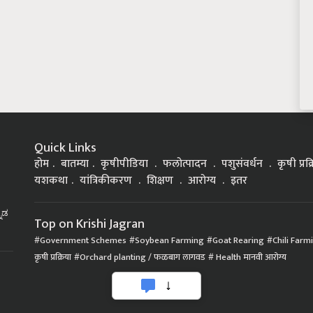
Quick Links
होम
बातम्या
कृषीपीडिया
फलोत्पादन
पशुसंवर्धन
कृषी प्रक
यशकथा
यांत्रिकीकरण
शिक्षण
आरोग्य
इतर
್ನಡ
Top on Krishi Jagran
Government Schemes
Soybean Farming
Goat Rearing
Chili Farm
कृषी प्रक्रिया
Orchard planting / फळबाग लागवड
Health मानवी आरोग्य