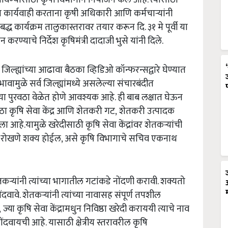
ून कार्यवाही करताना कृषी अधिकारी आणि कर्मचाऱ्यांनी
 कार्यक्रम तालुकास्तरावर तयार करून दि. ३१ मे पूर्वी या
करण्याचे निर्देश कृषिमंत्री दादाजी भुसे यांनी दिले.
व जिल्ह्यांच्या आढावा बैठका व्हिडिओ कॉन्फरन्सद्वारे घेण्यात
ुभावामुळे सर्व जिल्ह्यांमध्ये असलेल्या संचारबंदीत
ा पुरवठा वेळेत होणे आवश्यक आहे. ही बाब लक्षात घेऊन
रवठा कृषि सेवा केंद्र आणि शेतकरी गट, शेतकरी उत्पादक
ा आहे.यामुळे खरेदीसाठी कृषि सेवा केंद्रांवर शेतकऱ्यांची
ाव रोखणे शक्य होईल, असे कृषि विभागाचे सचिव एकनाथ
ऱ्यांनी त्यांच्या भागातील गटांकडे नोंदणी करावी. शक्यतो
दवावे. शेतकऱ्यांनी त्यांच्या नावासह संपूर्ण तपशील
ज्या कृषि सेवा केंद्रामधुन निविष्ठा खरेदी कराययी त्याचे नाव
वायची आहे. यासाठी क्षेत्रीय स्तरावरील कृषि