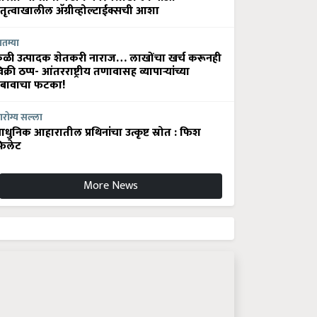
ेतृत्वाखालील अ‍ॅग्रीव्होल्टाईक्सची आशा
ातम्या
ेळी उत्पादक शेतकरी नाराज… लाखोंचा खर्च करूनही
िक्री ठप्प- आंतरराष्ट्रीय तणावासह व्यापाऱ्यांच्या
बावाचा फटका!
रोग्य सल्ला
धुनिक आहारातील प्रथिनांचा उत्कृष्ट स्रोत : फिश
िलेट
More News