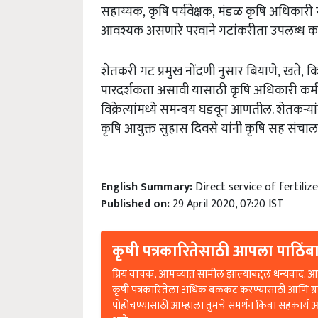
सहाय्यक, कृषि पर्यवेक्षक, मंडळ कृषि अधिका
आवश्यक असणारे परवाने गटांकरीता उपलब्ध कर
शेतकरी गट प्रमुख नोंदणी नुसार बियाणे, खते, क
पारदर्शकता असावी यासाठी कृषि अधिकारी कर्मचा
विक्रेत्यांमध्ये समन्वय घडवून आणतील. शेतकऱ्
कृषि आयुक्त सुहास दिवसे यांनी कृषि सह संचाल
English Summary:
Direct service of fertili
Published on:
29 April 2020, 07:20 IST
कृषी पत्रकारितेसाठी आपला पाठिंबा
प्रिय वाचक, आमच्यात सामील झाल्याबद्दल धन्यवाद. आप
कृषी पत्रकारितेला अधिक बळकट करण्यासाठी आणि ग्
पोहोचण्यासाठी आम्हाला तुमचे समर्थन किंवा सहकार्य 