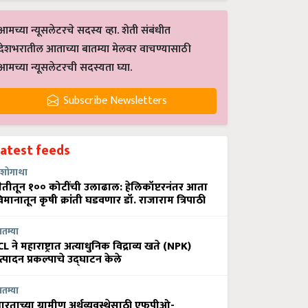
आमच्या न्यूसलेटरचे सदस्य व्हा. शेती संबंधीत
देशभरातील आताच्या बातम्या मेलवर वाचण्यासाठी
आमच्या न्यूसलेटरची सदस्यता घ्या.
Subscribe Newsletters
Latest feeds
शोगाथा
ेतीतून १०० कोटींची उलाढाल: हेलिकॉप्टरनंतर आता
िमानातून कृषी क्रांती घडवणार डॉ. राजाराम त्रिपाठी
ातम्या
CL ने महाराष्ट्रात अत्याधुनिक विद्राव्य खते (NPK)
त्पादन प्रकल्पाचे उद्घाटन केले
ातम्या
ारताच्या ग्रामीण अर्थव्यवस्थेसाठी एफपीओ-