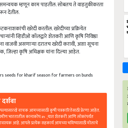
री समन्वयक म्हणून काम पाहतील. सोबतच ते वाहतुकीकरता
ून देतील.
िटकनाशकांची खरेदी करतील. खरेदीच्या प्रक्रियेत
ऱ्यांनी व्हिडीओ कॉलद्वारे शेतकरी आणि कृषि निविष्ठा
यांना वाजवी असणाऱ्या दरातच खरेदी करावी, अशा सूचना
क, जिल्हा कृषि अधिक्षक यांना दिल्या आहेत.
zers seeds for kharif season for farmers on bunds
 दर्शवा
ल्यासारखे वाचक आमच्यासाठी कृषी पत्रकारितेसाठी प्रेरणा आहेत.
रामीण भारतातील कानाकोप in्यात शेतकरी आणि लोकांपर्यंत
आवश्यक आहे. आपले प्रत्येक सहकार्य आमच्या भविष्यासाठी मोलाचे