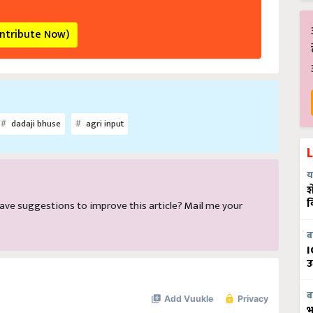
ontribute Now)
dadaji bhuse
agri input
य
श
व
d have suggestions to improve this article?
Mail
me your
ब
I
उ
ब
भ