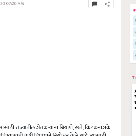
020 07:20 AM
#
T
गामासाठी राज्यातील शेतकऱ्यांना बियाणे, खते, किटकनाशके
पोहोचविण्यासाठी कृषी विभागाने नियोजन केले आहे. त्यासाठी