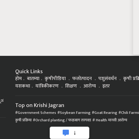
Quick Links
होम
बातम्या
कृषीपीडिया
फलोत्पादन
पशुसंवर्धन
कृषी प्रक
यशकथा
यांत्रिकीकरण
शिक्षण
आरोग्य
इतर
್ನಡ
Top on Krishi Jagran
Government Schemes
Soybean Farming
Goat Rearing
Chili Farm
कृषी प्रक्रिया
Orchard planting / फळबाग लागवड
Health मानवी आरोग्य