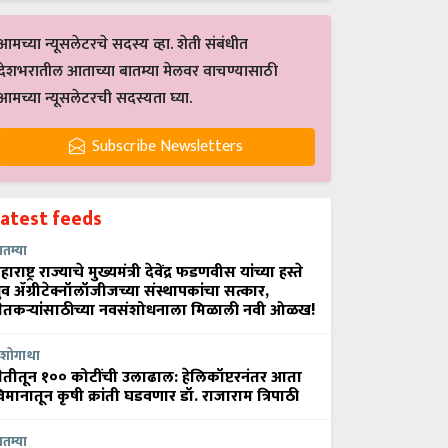
आमच्या न्यूसलेटरचे सदस्य व्हा. शेती संबंधीत
देशभरातील आताच्या बातम्या मेलवर वाचण्यासाठी
आमच्या न्यूसलेटरची सदस्यता घ्या.
Subscribe Newsletters
Latest feeds
ातम्या
हाराष्ट्र राज्याचे मुख्यमंत्री देवेंद्र फडणवीस यांच्या हस्ते
्रुव ॲग्रीटेक्नॉलॉजीजच्या संस्थापकांचा सत्कार,
ेतकऱ्यांसाठीच्या नवसंशोधनाला मिळाली नवी ओळख!
शोगाथा
ेतीतून १०० कोटींची उलाढाल: हेलिकॉप्टरनंतर आता
िमानातून कृषी क्रांती घडवणार डॉ. राजाराम त्रिपाठी
ातम्या