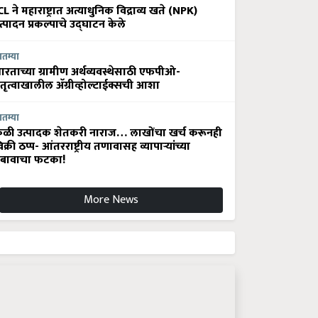
CL ने महाराष्ट्रात अत्याधुनिक विद्राव्य खते (NPK)
त्पादन प्रकल्पाचे उद्घाटन केले
ातम्या
ारताच्या ग्रामीण अर्थव्यवस्थेसाठी एफपीओ-
ेतृत्वाखालील अ‍ॅग्रीव्होल्टाईक्सची आशा
ातम्या
ेळी उत्पादक शेतकरी नाराज… लाखोंचा खर्च करूनही
िक्री ठप्प- आंतरराष्ट्रीय तणावासह व्यापाऱ्यांच्या
बावाचा फटका!
More News