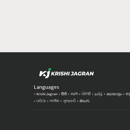
Languages
Krishi Jagran
हिंदी
বাঙালি
ਪੰਜਾਬੀ
தமிழ்
മലയാളം
ಕನ
ଓଡିଆ
অসমীয়া
ગુજરાતી
తెలుగు