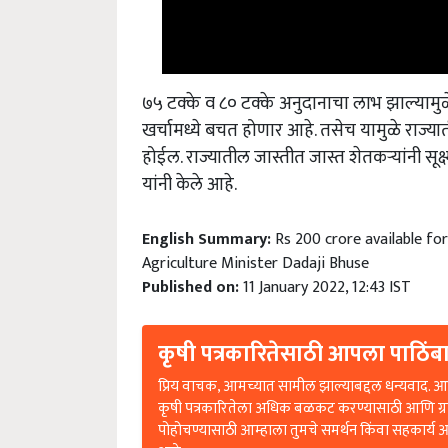
७५ टक्के व ८० टक्के अनुदानाचा लाभ झाल्यामुळे
खर्चामध्ये बचत होणार आहे. तसेच यामुळे राज्य
होईल. राज्यातील जास्तीत जास्त शेतकऱ्यांनी सूक्ष
यांनी केले आहे.
English Summary:
Rs 200 crore available fo
Agriculture Minister Dadaji Bhuse
Published on:
11 January 2022, 12:43 IST
कृषी पत्रकारितेसाठी आपला पाठिंबा
प्रिय वाचक, आमच्यात सामील झाल्याबद्दल धन्यवाद. आप
कृषी पत्रकारितेला अधिक बळकट करण्यासाठी आणि ग्
पोहोचण्यासाठी आम्हाला तुमचे समर्थन किंवा सहकार्य 
आहे.