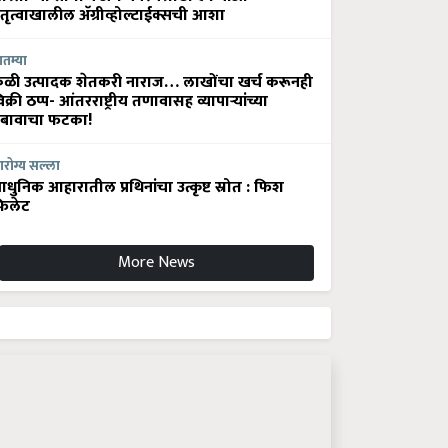
ेतृत्वाखालील अ‍ॅग्रीव्होल्टाईक्सची आशा
ातम्या
ेळी उत्पादक शेतकरी नाराज… लाखोंचा खर्च करूनही
िक्री ठप्प- आंतरराष्ट्रीय तणावासह व्यापाऱ्यांच्या
बावाचा फटका!
रोग्य सल्ला
धुनिक आहारातील प्रथिनांचा उत्कृष्ट स्रोत : फिश
िलेट
More News