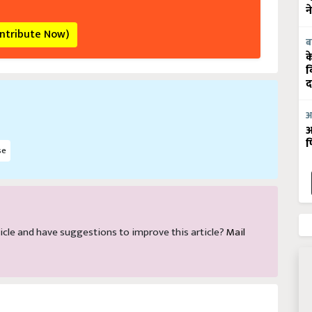
न
ontribute Now)
ब
क
व
द
आ
आ
फ
se
article and have suggestions to improve this article?
Mail