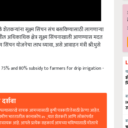
 शेतकऱ्यांना सूक्ष्म सिंचन संच बसविण्यासाठी लागणाऱ्या
ातील अधिकाधिक क्षेत्र सूक्ष्म सिंचनाखाली आणण्यास मदत
्म सिंचन योजनेचा लाभ घ्यावा, असे आवाहन मंत्री श्री.भुसे
r 75% and 80% subsidy to farmers for drip irrigation -
य
श
व
 दर्शवा
ब
I
उ
ल्यासारखे वाचक आमच्यासाठी कृषी पत्रकारितेसाठी प्रेरणा आहेत.
रामीण भारतातील कानाकोप in्यात शेतकरी आणि लोकांपर्यंत
आवश्यक आहे. आपले प्रत्येक सहकार्य आमच्या भविष्यासाठी मोलाचे
ब
भ