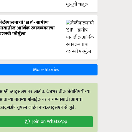
शेळीपालनाची ‘SIP’- ग्रामीण
भागातील आर्थिक स्वावलंबनाचा
यशस्वी फॉर्मुला
More Stories
आम्ही व्हाट्सअप वर आहोत. देशभरातील शेतीविषयीच्या
आताच्या बातम्या मोबाईल वर वाचण्यासाठी आमचा
व्हाट्सअँप ग्रुपला जॉईन करा.व्हाट्सएप से जुड़ें.
Join on WhatsApp