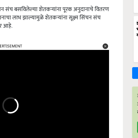
सिंचन संच बसविलेल्या शेतकऱ्यांना पूरक अनुदानाचे वितरण
नाचा लाभ झाल्यामुळे शेतकऱ्यांना सूक्ष्म सिंचन संच
ार आहे.
ERTISEMENT