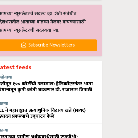
आमच्या न्यूसलेटरचे सदस्य व्हा. शेती संबंधीत
देशभरातील आताच्या बातम्या मेलवर वाचण्यासाठी
आमच्या न्यूसलेटरची सदस्यता घ्या.
Subscribe Newsletters
Latest feeds
शोगाथा
ेतीतून १०० कोटींची उलाढाल: हेलिकॉप्टरनंतर आता
िमानातून कृषी क्रांती घडवणार डॉ. राजाराम त्रिपाठी
ातम्या
CL ने महाराष्ट्रात अत्याधुनिक विद्राव्य खते (NPK)
त्पादन प्रकल्पाचे उद्घाटन केले
ातम्या
ारताच्या ग्रामीण अर्थव्यवस्थेसाठी एफपीओ-