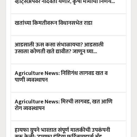
व्हॉट्सअँपवर नोंदवता येणार, कृषी मंत्र्यांचा निर्णय...
खतांच्या किमतीवरून विधानसभेत राडा
आडसाली ऊस कसा संभाळायचा? आडसाली
उसाला कोणती खते द्यावीत? जाणून घ्या...
Agriculture News: निशिगंध लागवड खत व
पाणी व्यवस्थापन
Agriculture News: मिरची लागवड, खत आणि
रोग व्यवस्थापन
हायफा ग्रुपने भारतात संपूर्ण मालकीची उपकंपनी
सुरू केली: ‘हायफा इंडिया फर्टिलायझर्स अँड