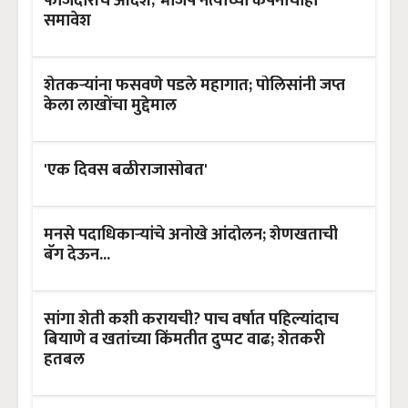
फौजदारीचे आदेश; भाजप नेत्याच्या कंपनीचाही
समावेश
शेतकऱ्यांना फसवणे पडले महागात; पोलिसांनी जप्त
केला लाखोंचा मुद्देमाल
'एक दिवस बळीराजासोबत'
मनसे पदाधिकार्‍यांचे अनोखे आंदोलन; शेणखताची
बॅग देऊन...
सांगा शेती कशी करायची? पाच वर्षात पहिल्यांदाच
बियाणे व खतांच्या किंमतीत दुप्पट वाढ; शेतकरी
हतबल