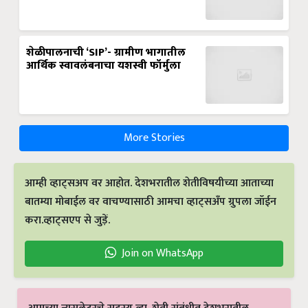
शेळीपालनाची ‘SIP’- ग्रामीण भागातील
आर्थिक स्वावलंबनाचा यशस्वी फॉर्मुला
More Stories
आम्ही व्हाट्सअप वर आहोत. देशभरातील शेतीविषयीच्या आताच्या
बातम्या मोबाईल वर वाचण्यासाठी आमचा व्हाट्सअँप ग्रुपला जॉईन
करा.व्हाट्सएप से जुड़ें.
Join on WhatsApp