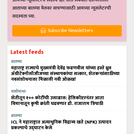
आमच्या न्यूसलेटरचे सदस्य व्हा. शेती संबंधीत देशभरातील
आताच्या बातम्या मेलवर वाचण्यासाठी आमच्या न्यूसलेटरची
सदस्यता घ्या.
Subscribe Newsletters
Latest feeds
बातम्या
महाराष्ट्र राज्याचे मुख्यमंत्री देवेंद्र फडणवीस यांच्या हस्ते ध्रुव
ॲग्रीटेक्नॉलॉजीजच्या संस्थापकांचा सत्कार, शेतकऱ्यांसाठीच्या
नवसंशोधनाला मिळाली नवी ओळख!
यशोगाथा
शेतीतून १०० कोटींची उलाढाल: हेलिकॉप्टरनंतर आता
विमानातून कृषी क्रांती घडवणार डॉ. राजाराम त्रिपाठी
बातम्या
ICL ने महाराष्ट्रात अत्याधुनिक विद्राव्य खते (NPK) उत्पादन
प्रकल्पाचे उद्घाटन केले