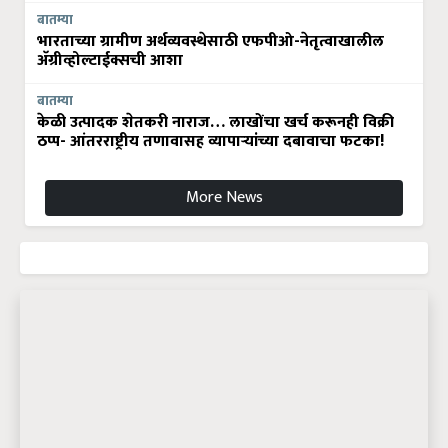
बातम्या
भारताच्या ग्रामीण अर्थव्यवस्थेसाठी एफपीओ-नेतृत्वाखालील
अ‍ॅग्रीव्होल्टाईक्सची आशा
बातम्या
केळी उत्पादक शेतकरी नाराज… लाखोंचा खर्च करूनही विक्री
ठप्प- आंतरराष्ट्रीय तणावासह व्यापाऱ्यांच्या दबावाचा फटका!
More News