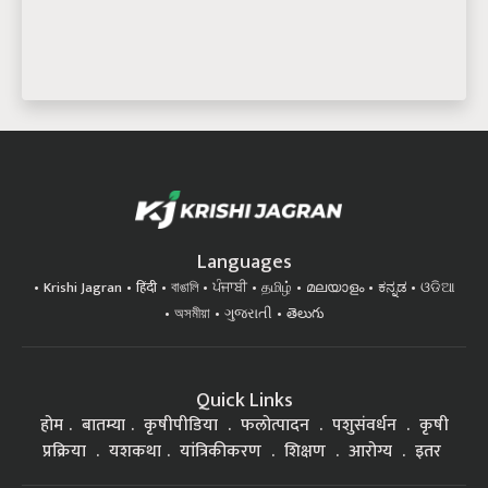
Languages
Krishi Jagran
हिंदी
বাঙালি
ਪੰਜਾਬੀ
தமிழ்
മലയാളം
ಕನ್ನಡ
ଓଡିଆ
অসমীয়া
ગુજરાતી
తెలుగు
Quick Links
होम
बातम्या
कृषीपीडिया
फलोत्पादन
पशुसंवर्धन
कृषी
प्रक्रिया
यशकथा
यांत्रिकीकरण
शिक्षण
आरोग्य
इतर