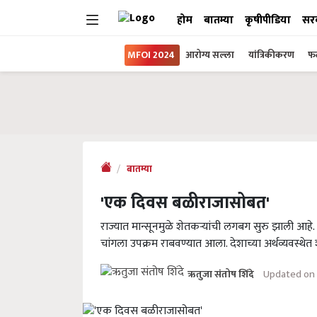
होम
बातम्या
कृषीपीडिया
सर
MFOI 2024
आरोग्य सल्ला
यांत्रिकीकरण
फल
बातम्या
'एक दिवस बळीराजासोबत'
राज्यात मान्सूनमुळे शेतकऱ्यांची लगबग सुरु झाली आहे
चांगला उपक्रम राबवण्यात आला. देशाच्या अर्थव्यवस्थेत
Updated on S
ऋतुजा संतोष शिंदे