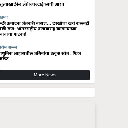
ेतृत्वाखालील अ‍ॅग्रीव्होल्टाईक्सची आशा
ातम्या
ेळी उत्पादक शेतकरी नाराज… लाखोंचा खर्च करूनही
िक्री ठप्प- आंतरराष्ट्रीय तणावासह व्यापाऱ्यांच्या
बावाचा फटका!
रोग्य सल्ला
धुनिक आहारातील प्रथिनांचा उत्कृष्ट स्रोत : फिश
िलेट
More News