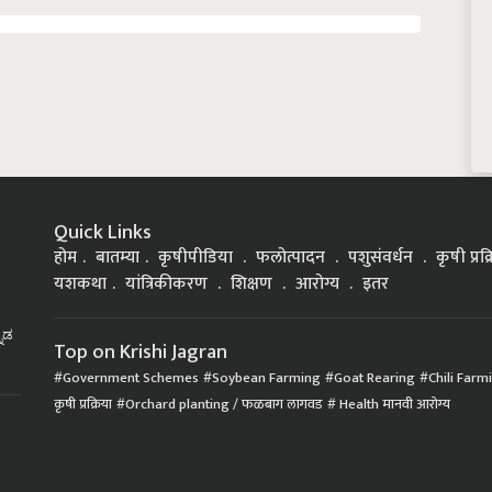
Quick Links
होम
बातम्या
कृषीपीडिया
फलोत्पादन
पशुसंवर्धन
कृषी प्रक
यशकथा
यांत्रिकीकरण
शिक्षण
आरोग्य
इतर
್ನಡ
Top on Krishi Jagran
Government Schemes
Soybean Farming
Goat Rearing
Chili Farm
कृषी प्रक्रिया
Orchard planting / फळबाग लागवड
Health मानवी आरोग्य