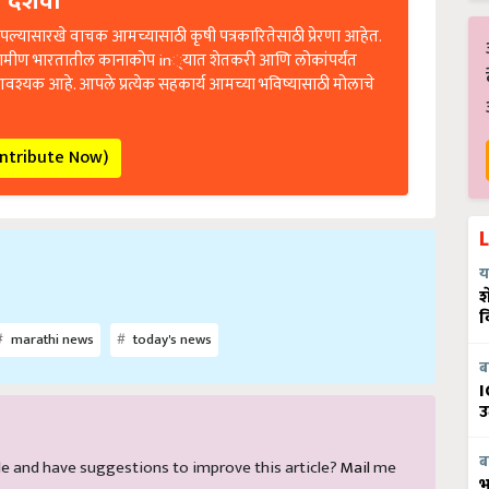
 दर्शवा
ल्यासारखे वाचक आमच्यासाठी कृषी पत्रकारितेसाठी प्रेरणा आहेत.
रामीण भारतातील कानाकोप in्यात शेतकरी आणि लोकांपर्यंत
आवश्यक आहे. आपले प्रत्येक सहकार्य आमच्या भविष्यासाठी मोलाचे
ontribute Now)
य
श
व
marathi news
today's news
ब
I
उ
ब
ticle and have suggestions to improve this article?
Mail
me
भ