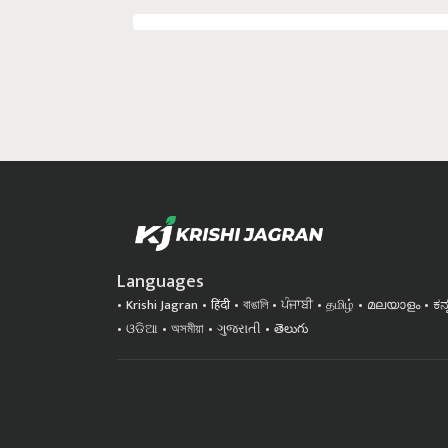
Languages
Krishi Jagran
हिंदी
বাঙালি
ਪੰਜਾਬੀ
தமிழ்
മലയാളം
ಕನ
ଓଡିଆ
অসমীয়া
ગુજરાતી
తెలుగు