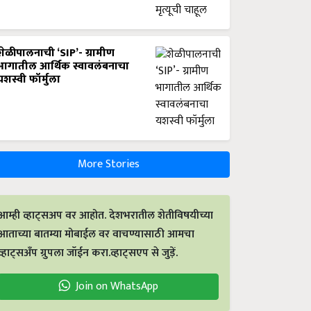
शेळीपालनाची ‘SIP’- ग्रामीण
भागातील आर्थिक स्वावलंबनाचा
यशस्वी फॉर्मुला
More Stories
आम्ही व्हाट्सअप वर आहोत. देशभरातील शेतीविषयीच्या
आताच्या बातम्या मोबाईल वर वाचण्यासाठी आमचा
व्हाट्सअँप ग्रुपला जॉईन करा.व्हाट्सएप से जुड़ें.
Join on WhatsApp