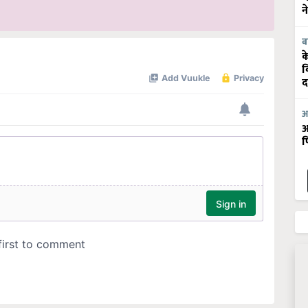
न
ब
क
व
द
आ
आ
फ