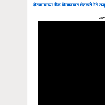
शेतकऱ्यांच्या पीक विम्याबाबत शेतकरी नेते राजू शे
ADV