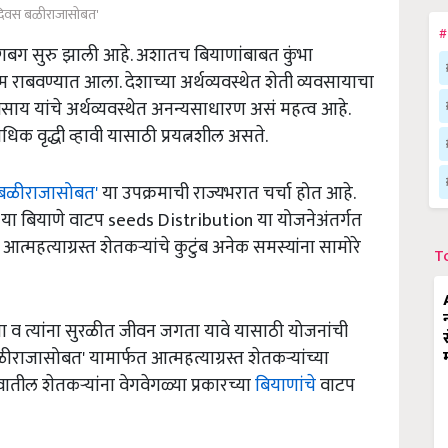
िवस बळीराजासोबत'
#
बग सुरु झाली आहे. अशातच बियाणांबाबत कुंभा
 राबवण्यात आला. देशाच्या अर्थव्यवस्थेत शेती व्यवसायाचा
वसाय यांचे अर्थव्यवस्थेत अनन्यसाधारण असं महत्व आहे.
क वृद्धी व्हावी यासाठी प्रयत्नशील असते.
बळीराजासोबत'
या उपक्रमाची राज्यभरात चर्चा होत आहे.
या बियाणे वाटप seeds Distribution या योजनेअंतर्गत
्महत्याग्रस्त शेतकर्‍यांचे कुटुंब अनेक समस्यांना सामोरे
T
 व त्यांना सुरळीत जीवन जगता यावे यासाठी योजनांची
जासोबत' यामार्फत आत्महत्याग्रस्त शेतकर्‍यांच्या
ातील शेतकर्‍यांना वेगवेगळ्या प्रकारच्या
बियाणांचे
वाटप