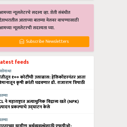
आमच्या न्यूसलेटरचे सदस्य व्हा. शेती संबंधीत
देशभरातील आताच्या बातम्या मेलवर वाचण्यासाठी
आमच्या न्यूसलेटरची सदस्यता घ्या.
Subscribe Newsletters
Latest feeds
शोगाथा
ेतीतून १०० कोटींची उलाढाल: हेलिकॉप्टरनंतर आता
िमानातून कृषी क्रांती घडवणार डॉ. राजाराम त्रिपाठी
ातम्या
CL ने महाराष्ट्रात अत्याधुनिक विद्राव्य खते (NPK)
त्पादन प्रकल्पाचे उद्घाटन केले
ातम्या
ारताच्या ग्रामीण अर्थव्यवस्थेसाठी एफपीओ-