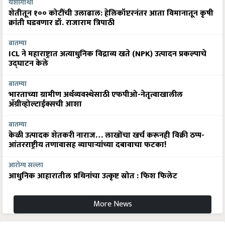
यशोगाथा
शेतीतून १०० कोटींची उलाढाल: हेलिकॉप्टरनंतर आता विमानातून कृषी
क्रांती घडवणार डॉ. राजाराम त्रिपाठी
बातम्या
ICL ने महाराष्ट्रात अत्याधुनिक विद्राव्य खते (NPK) उत्पादन प्रकल्पाचे
उद्घाटन केले
बातम्या
भारताच्या ग्रामीण अर्थव्यवस्थेसाठी एफपीओ-नेतृत्वाखालील
अ‍ॅग्रीव्होल्टाईक्सची आशा
बातम्या
केळी उत्पादक शेतकरी नाराज… लाखोंचा खर्च करूनही विक्री ठप्प-
आंतरराष्ट्रीय तणावासह व्यापाऱ्यांच्या दबावाचा फटका!
आरोग्य सल्ला
आधुनिक आहारातील प्रथिनांचा उत्कृष्ट स्रोत : फिश फिलेट
More News