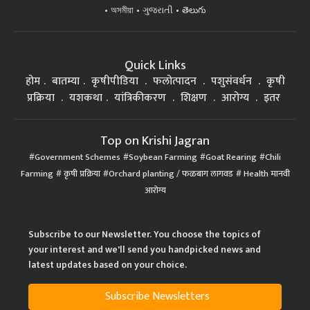
অসমীয়া
ગુજરાતી
తెలుగు
Quick Links
होम
बातम्या
कृषीपीडिया
फलोत्पादन
पशुसंवर्धन
कृषी
प्रक्रिया
यशकथा
यांत्रिकीकरण
शिक्षण
आरोग्य
इतर
Top on Krishi Jagran
Government Schemes
Soybean Farming
Goat Rearing
Chili
Farming
कृषी प्रक्रिया
Orchard planting / फळबाग लागवड
Health मानवी
आरोग्य
Subscribe to our Newsletter. You choose the topics of
your interest and we'll send you handpicked news and
latest updates based on your choice.
Subscribe Newsletters