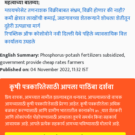
महत्वाच्या बातम्या;
ग्लायफोसेट तणनाशक विक्रीबाबत संभ्रम, विक्री होणार की नाही?
कमी क्षेत्रात लाखोंची कमाई, जळगावच्या शेतकऱ्याने शोधला शेतीतून
दुहेरी उत्पन्नाचा मार्ग
रिपब्लिक ऑफ कोसोवोने नवी दिल्ली येथे पहिले व्यावसायिक वित्त
कार्यालय उघडले
English Summary:
Phosphorus-potash fertilizers subsidized,
government provide cheap rates farmers
Published on:
04 November 2022, 11:32 IST
कृषी पत्रकारितेसाठी आपला पाठिंबा दर्शवा
प्रिय वाचक, आमच्यात सामील झाल्याबद्दल धन्यवाद. आपल्यासारखे वाचक
आमच्यासाठी कृषी पत्रकारितेसाठी प्रेरणा आहेत. कृषी पत्रकारितेला अधिक
बळकट करण्यासाठी आणि ग्रामीण भारतातील कानाकोप in्यात शेतकरी
आणि लोकांपर्यंत पोहोचण्यासाठी आम्हाला तुमचे समर्थन किंवा सहकार्य
आवश्यक आहे. आपले प्रत्येक सहकार्य आमच्या भविष्यासाठी मोलाचे आहे.