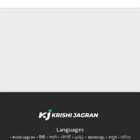
Languages
Krishi Jagran
हिंदी
বাঙালি
ਪੰਜਾਬੀ
தமிழ்
മലയാളം
ಕನ್ನಡ
ଓଡିଆ