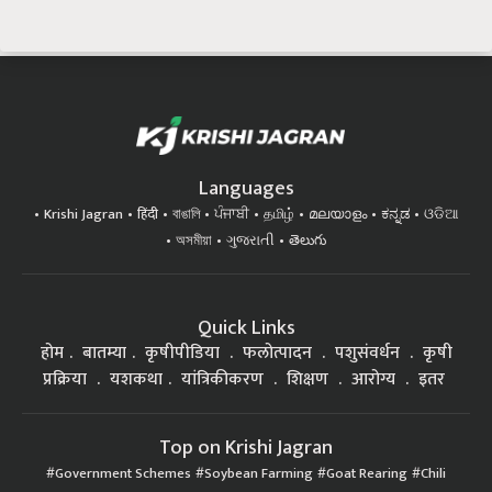
Languages
Krishi Jagran
हिंदी
বাঙালি
ਪੰਜਾਬੀ
தமிழ்
മലയാളം
ಕನ್ನಡ
ଓଡିଆ
অসমীয়া
ગુજરાતી
తెలుగు
Quick Links
होम
बातम्या
कृषीपीडिया
फलोत्पादन
पशुसंवर्धन
कृषी
प्रक्रिया
यशकथा
यांत्रिकीकरण
शिक्षण
आरोग्य
इतर
Top on Krishi Jagran
Government Schemes
Soybean Farming
Goat Rearing
Chili