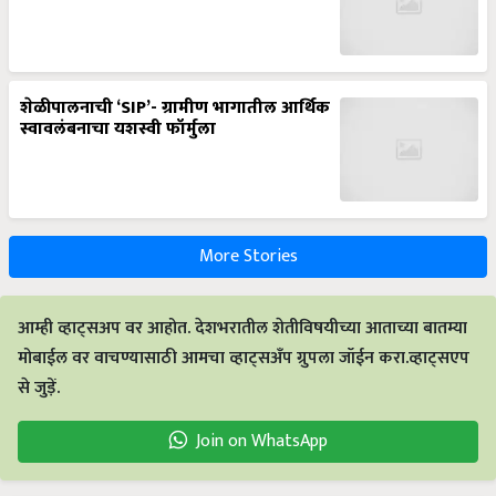
शेळीपालनाची ‘SIP’- ग्रामीण भागातील आर्थिक
स्वावलंबनाचा यशस्वी फॉर्मुला
More Stories
आम्ही व्हाट्सअप वर आहोत. देशभरातील शेतीविषयीच्या आताच्या बातम्या
मोबाईल वर वाचण्यासाठी आमचा व्हाट्सअँप ग्रुपला जॉईन करा.व्हाट्सएप
से जुड़ें.
Join on WhatsApp