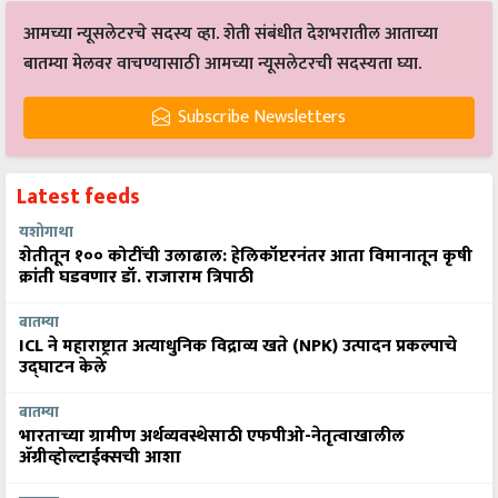
आमच्या न्यूसलेटरचे सदस्य व्हा. शेती संबंधीत देशभरातील आताच्या
बातम्या मेलवर वाचण्यासाठी आमच्या न्यूसलेटरची सदस्यता घ्या.
Subscribe Newsletters
Latest feeds
यशोगाथा
शेतीतून १०० कोटींची उलाढाल: हेलिकॉप्टरनंतर आता विमानातून कृषी
क्रांती घडवणार डॉ. राजाराम त्रिपाठी
बातम्या
ICL ने महाराष्ट्रात अत्याधुनिक विद्राव्य खते (NPK) उत्पादन प्रकल्पाचे
उद्घाटन केले
बातम्या
भारताच्या ग्रामीण अर्थव्यवस्थेसाठी एफपीओ-नेतृत्वाखालील
अ‍ॅग्रीव्होल्टाईक्सची आशा