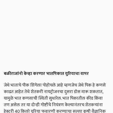
बळीराजांनो
केव्हा
करणार
भातपिकात
युरियाचा
वापर
जेथे भाताचे पीक शिगेला पोहोचले आहे म्हणजेच जेथे पिक हे कणसे
काढत आहेत तेथे शेतकरी नायट्रोजनचा दुसरा डोस मारू शकतात,
यामुळे भात कणसाची स्थिती सुधारेल. भात पिकातील कीड किंवा
तण असेल तर या दोन्ही गोष्टींचे नियंत्रण केल्यानंतरच शेतकऱ्यांना
हेक्टरी 40 किलो युरिया फवारणी करण्याचा सल्ला कृषी वैज्ञानिक