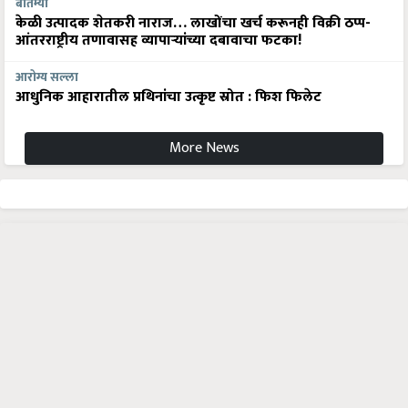
बातम्या
केळी उत्पादक शेतकरी नाराज… लाखोंचा खर्च करूनही विक्री ठप्प-
आंतरराष्ट्रीय तणावासह व्यापाऱ्यांच्या दबावाचा फटका!
आरोग्य सल्ला
आधुनिक आहारातील प्रथिनांचा उत्कृष्ट स्रोत : फिश फिलेट
More News