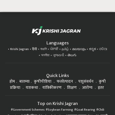
Languages
Krishi Jagran
हिंदी
বাঙালি
ਪੰਜਾਬੀ
தமிழ்
മലയാളം
ಕನ್ನಡ
ଓଡିଆ
অসমীয়া
ગુજરાતી
తెలుగు
Quick Links
होम
बातम्या
कृषीपीडिया
फलोत्पादन
पशुसंवर्धन
कृषी
प्रक्रिया
यशकथा
यांत्रिकीकरण
शिक्षण
आरोग्य
इतर
Top on Krishi Jagran
Government Schemes
Soybean Farming
Goat Rearing
Chili