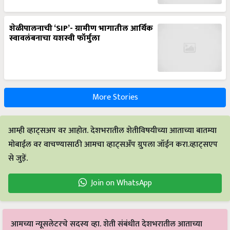
शेळीपालनाची ‘SIP’- ग्रामीण भागातील आर्थिक
स्वावलंबनाचा यशस्वी फॉर्मुला
More Stories
आम्ही व्हाट्सअप वर आहोत. देशभरातील शेतीविषयीच्या आताच्या बातम्या
मोबाईल वर वाचण्यासाठी आमचा व्हाट्सअँप ग्रुपला जॉईन करा.व्हाट्सएप
से जुड़ें.
Join on WhatsApp
आमच्या न्यूसलेटरचे सदस्य व्हा. शेती संबंधीत देशभरातील आताच्या