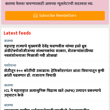
बातम्या मेलवर वाचण्यासाठी आमच्या न्यूसलेटरची सदस्यता घ्या.
Subscribe Newsletters
Latest feeds
बातम्या
महाराष्ट्र राज्याचे मुख्यमंत्री देवेंद्र फडणवीस यांच्या हस्ते ध्रुव
ॲग्रीटेक्नॉलॉजीजच्या संस्थापकांचा सत्कार, शेतकऱ्यांसाठीच्या
नवसंशोधनाला मिळाली नवी ओळख!
यशोगाथा
शेतीतून १०० कोटींची उलाढाल: हेलिकॉप्टरनंतर आता विमानातून कृषी
क्रांती घडवणार डॉ. राजाराम त्रिपाठी
बातम्या
ICL ने महाराष्ट्रात अत्याधुनिक विद्राव्य खते (NPK) उत्पादन प्रकल्पाचे
उद्घाटन केले
बातम्या