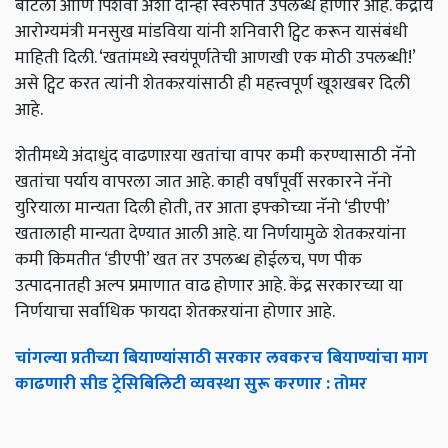
बाटली आणि पिशवी अशा दोन्ही स्वरुपात उपलब्ध होणार आहे. केंद्रीय
आरोग्यमंत्री मनसुख मांडविया यांनी शनिवारी ट्विट करून यासंबंधी
माहिती दिली. ‘खतांमध्ये स्वयंपूर्णतेची आणखी एक मोठी उपलब्धी!’
असे ट्विट करत त्यांनी शेतकऱयांसाठी ही महत्त्वपूर्ण खूशखबर दिली
आहे.
शेतीमध्ये अंदाधुंद वाढणाऱया खतांचा वापर कमी करण्यासाठी नॅनो
खतांचा पर्याय वापरला जात आहे. काही वर्षांपूर्वी सरकारने नॅनो
युरियाला मान्यता दिली होती, तर आता इफ्कोच्या नॅनो ‘डीएपी’
खतालाही मान्यता देण्यात आली आहे. या निर्णयामुळे शेतकऱयांना
कमी किमतीत ‘डीएपी’ खत तर उपलब्ध होईलच, पण पीक
उत्पादनातही अल्प प्रमाणात वाढ होणार आहे. केंद्र सरकारच्या या
निर्णयाचा सर्वाधिक फायदा शेतकऱयांना होणार आहे.
चांगल्या प्रतीच्या बियाण्यांसाठी सरकार लवकरच बियाण्यांचा माग
काढणारी सीड ट्रेसिबिलिटी व्यवस्था सुरू करणार : तोमर