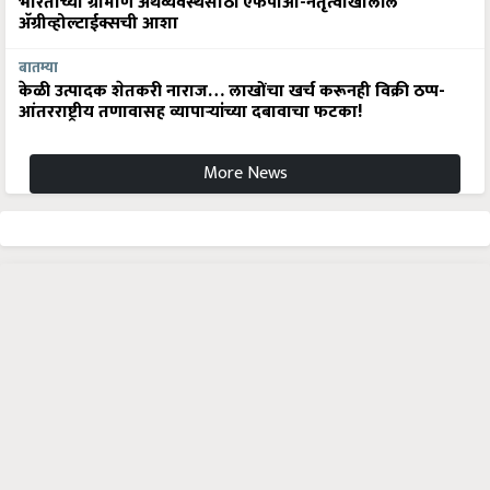
भारताच्या ग्रामीण अर्थव्यवस्थेसाठी एफपीओ-नेतृत्वाखालील
अ‍ॅग्रीव्होल्टाईक्सची आशा
बातम्या
केळी उत्पादक शेतकरी नाराज… लाखोंचा खर्च करूनही विक्री ठप्प-
आंतरराष्ट्रीय तणावासह व्यापाऱ्यांच्या दबावाचा फटका!
More News