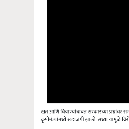
खत आणि बियाण्यांबाबत सरकारच्या प्रश्नांवर स
कृषीमंत्र्यांमध्ये खडाजंगी झाली. सध्या यामुळ