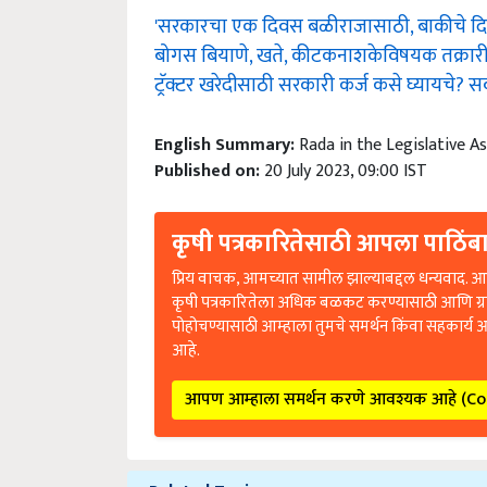
'सरकारचा एक दिवस बळीराजासाठी, बाकीचे द
बोगस बियाणे, खते, कीटकनाशकेविषयक तक्रारी व्हॉ
ट्रॅक्टर खरेदीसाठी सरकारी कर्ज कसे घ्यायचे? सर्
English Summary:
Rada in the Legislative As
Published on:
20 July 2023, 09:00 IST
कृषी पत्रकारितेसाठी आपला पाठिंबा
प्रिय वाचक, आमच्यात सामील झाल्याबद्दल धन्यवाद. आप
कृषी पत्रकारितेला अधिक बळकट करण्यासाठी आणि ग्
पोहोचण्यासाठी आम्हाला तुमचे समर्थन किंवा सहकार्य 
आहे.
आपण आम्हाला समर्थन करणे आवश्यक आहे (C
Related Topics