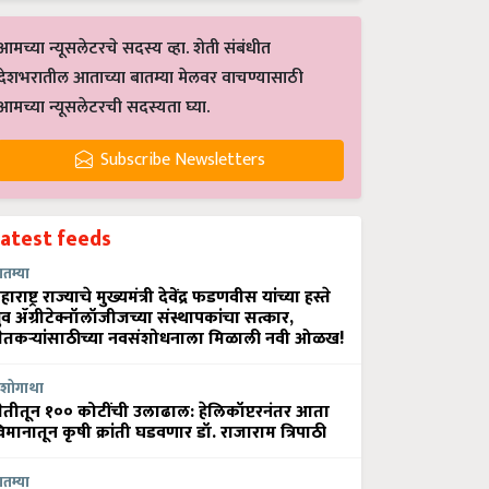
आमच्या न्यूसलेटरचे सदस्य व्हा. शेती संबंधीत
देशभरातील आताच्या बातम्या मेलवर वाचण्यासाठी
आमच्या न्यूसलेटरची सदस्यता घ्या.
Subscribe Newsletters
Latest feeds
ातम्या
हाराष्ट्र राज्याचे मुख्यमंत्री देवेंद्र फडणवीस यांच्या हस्ते
्रुव ॲग्रीटेक्नॉलॉजीजच्या संस्थापकांचा सत्कार,
ेतकऱ्यांसाठीच्या नवसंशोधनाला मिळाली नवी ओळख!
शोगाथा
ेतीतून १०० कोटींची उलाढाल: हेलिकॉप्टरनंतर आता
िमानातून कृषी क्रांती घडवणार डॉ. राजाराम त्रिपाठी
ातम्या