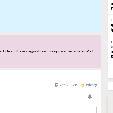
I
उ
ब
भ
न
ब
क
s article and have suggestions to improve this article?
Mail
व
द