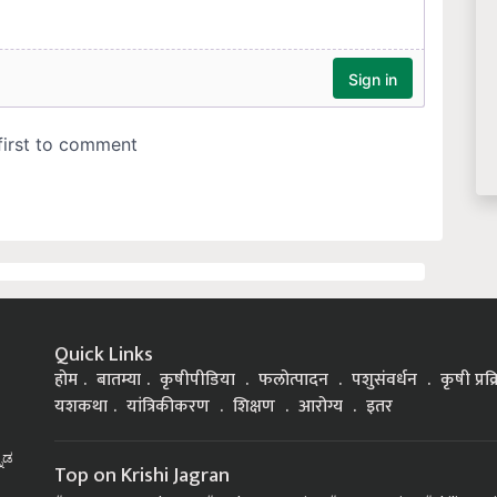
Quick Links
होम
बातम्या
कृषीपीडिया
फलोत्पादन
पशुसंवर्धन
कृषी प्रक
यशकथा
यांत्रिकीकरण
शिक्षण
आरोग्य
इतर
್ನಡ
Top on Krishi Jagran
Government Schemes
Soybean Farming
Goat Rearing
Chili Farm