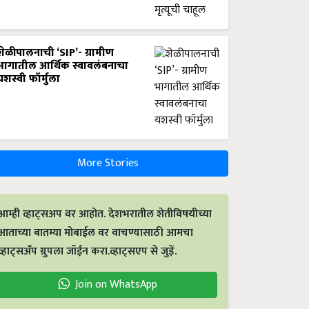
शेळीपालनाची ‘SIP’- ग्रामीण
भागातील आर्थिक स्वावलंबनाचा
यशस्वी फॉर्मुला
More Stories
आम्ही व्हाट्सअप वर आहोत. देशभरातील शेतीविषयीच्या
आताच्या बातम्या मोबाईल वर वाचण्यासाठी आमचा
व्हाट्सअँप ग्रुपला जॉईन करा.व्हाट्सएप से जुड़ें.
Join on WhatsApp