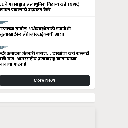
CL ने महाराष्ट्रात अत्याधुनिक विद्राव्य खते (NPK)
त्पादन प्रकल्पाचे उद्घाटन केले
ातम्या
ारताच्या ग्रामीण अर्थव्यवस्थेसाठी एफपीओ-
ेतृत्वाखालील अ‍ॅग्रीव्होल्टाईक्सची आशा
ातम्या
ेळी उत्पादक शेतकरी नाराज… लाखोंचा खर्च करूनही
िक्री ठप्प- आंतरराष्ट्रीय तणावासह व्यापाऱ्यांच्या
बावाचा फटका!
More News