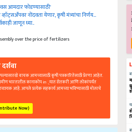
िवस आमदार फोडण्यासाठी'
ट्सअँपवर नोंदवता येणार, कृषी मंत्र्यांचा निर्णय...
वकाही जाणून घ्या..
sembly over the price of fertilizers
 दर्शवा
ल्यासारखे वाचक आमच्यासाठी कृषी पत्रकारितेसाठी प्रेरणा आहेत.
ब
रामीण भारतातील कानाकोप in्यात शेतकरी आणि लोकांपर्यंत
म
ध
आवश्यक आहे. आपले प्रत्येक सहकार्य आमच्या भविष्यासाठी मोलाचे
श
ontribute Now)
य
श
व
ब