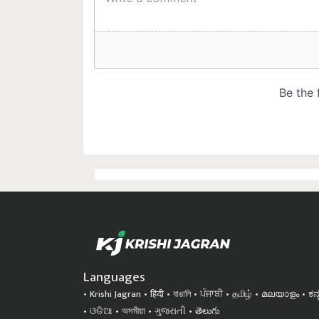
Languages
Krishi Jagran
हिंदी
বাঙালি
ਪੰਜਾਬੀ
தமிழ்
മലയാളം
ಕನ
ଓଡିଆ
অসমীয়া
ગુજરાતી
తెలుగు