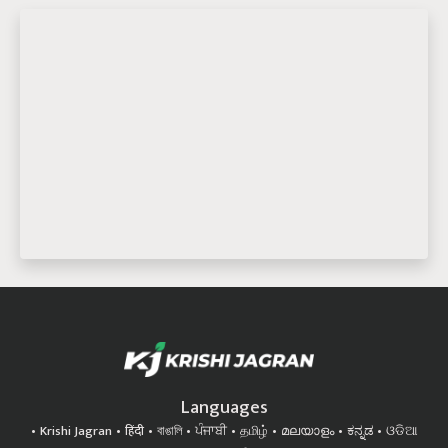
Languages
Krishi Jagran
हिंदी
বাঙালি
ਪੰਜਾਬੀ
தமிழ்
മലയാളം
ಕನ್ನಡ
ଓଡିଆ