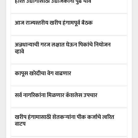
हरित उद्योगासाठी उद्योजकांनी पुढे यावे
आज राज्यस्तरीय खरीप हंगामपूर्व बैठक
अन्नधान्याची गरज लक्षात घेऊन पिकांचे नियोजन
व्हावे
कापूस खरेदीचा वेग वाढणार
सर्व नागरिकांना मिळणार कॅशलेस उपचार
खरीप हंगामासाठी शेतकऱ्यांना पीक कर्जाचे त्वरित
वाटप