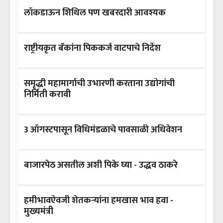
लॉकडाऊन शिथिल पण खबरदारी आवश्यक
राष्ट्रीयकृत बँकांना पिककर्ज वाटपाचे निर्देश
समृद्धी महामार्गाची उभारणी करताना उद्योगांची
निर्मिती करावी
3 ऑगस्टपासून विधिमंडळाचे पावसाळी अधिवेशन
बाजारपेठ असतील अशी पिके घ्या - उद्धव ठाकरे
हमीभावऐवजी शेतकऱ्यांना हमखास भाव हवा -
मुख्यमंत्री