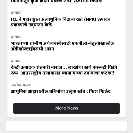
विमानातून कृषी क्रांती घडवणार डॉ. राजाराम त्रिपाठी
बातम्या
ICL ने महाराष्ट्रात अत्याधुनिक विद्राव्य खते (NPK) उत्पादन
प्रकल्पाचे उद्घाटन केले
बातम्या
भारताच्या ग्रामीण अर्थव्यवस्थेसाठी एफपीओ-नेतृत्वाखालील
अ‍ॅग्रीव्होल्टाईक्सची आशा
बातम्या
केळी उत्पादक शेतकरी नाराज… लाखोंचा खर्च करूनही विक्री
ठप्प- आंतरराष्ट्रीय तणावासह व्यापाऱ्यांच्या दबावाचा फटका!
आरोग्य सल्ला
आधुनिक आहारातील प्रथिनांचा उत्कृष्ट स्रोत : फिश फिलेट
More News