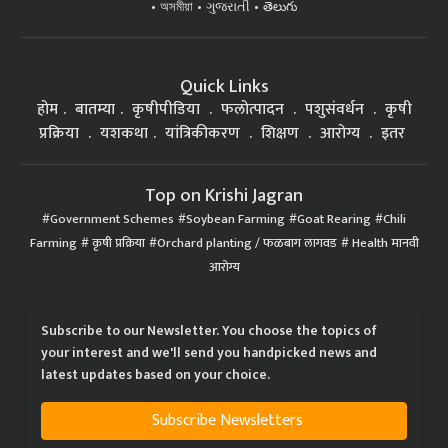
অসমীয়া
ગુજરાતી
తెలుగు
Quick Links
होम
बातम्या
कृषीपीडिया
फलोत्पादन
पशुसंवर्धन
कृषी
प्रक्रिया
यशकथा
यांत्रिकीकरण
शिक्षण
आरोग्य
इतर
Top on Krishi Jagran
Government Schemes
Soybean Farming
Goat Rearing
Chili
Farming
कृषी प्रक्रिया
Orchard planting / फळबाग लागवड
Health मानवी
आरोग्य
Subscribe to our Newsletter. You choose the topics of
your interest and we'll send you handpicked news and
latest updates based on your choice.
Subscribe Newsletters