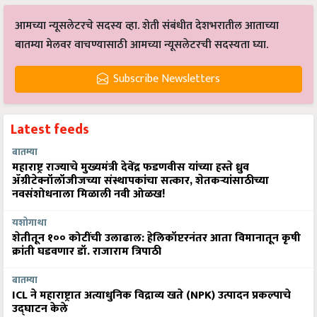
आमच्या न्यूसलेटरचे सदस्य व्हा. शेती संबंधीत देशभरातील आताच्या
बातम्या मेलवर वाचण्यासाठी आमच्या न्यूसलेटरची सदस्यता घ्या.
Subscribe Newsletters
Latest feeds
बातम्या
महाराष्ट्र राज्याचे मुख्यमंत्री देवेंद्र फडणवीस यांच्या हस्ते ध्रुव
ॲग्रीटेक्नॉलॉजीजच्या संस्थापकांचा सत्कार, शेतकऱ्यांसाठीच्या
नवसंशोधनाला मिळाली नवी ओळख!
यशोगाथा
शेतीतून १०० कोटींची उलाढाल: हेलिकॉप्टरनंतर आता विमानातून कृषी
क्रांती घडवणार डॉ. राजाराम त्रिपाठी
बातम्या
ICL ने महाराष्ट्रात अत्याधुनिक विद्राव्य खते (NPK) उत्पादन प्रकल्पाचे
उद्घाटन केले