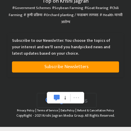
Top on Krishi Jagran
Government Schemes
Soybean Farming
Goat Rearing
Chili
Farming
कृषी प्रक्रिया
Orchard planting / फळबाग लागवड
Health मानवी
आरोग्य
Subscribe to our Newsletter. You choose the topics of
your interest and we'll send you handpicked news and
latest updates based on your choice.
Subscribe Newsletters
|
|
|
Privacy Policy
Terms of Service
Data Policy
Refund & Cancellation Policy
CopyRight - 2021 Krishi Jagran Media Group. All Rights Reserved.