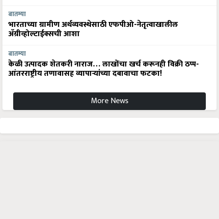
बातम्या
भारताच्या ग्रामीण अर्थव्यवस्थेसाठी एफपीओ-नेतृत्वाखालील
अ‍ॅग्रीव्होल्टाईक्सची आशा
बातम्या
केळी उत्पादक शेतकरी नाराज… लाखोंचा खर्च करूनही विक्री ठप्प-
आंतरराष्ट्रीय तणावासह व्यापाऱ्यांच्या दबावाचा फटका!
More News