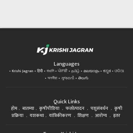
Languages
Krishi Jagran
हिंदी
বাঙালি
ਪੰਜਾਬੀ
தமிழ்
മലയാളം
ಕನ್ನಡ
ଓଡିଆ
অসমীয়া
ગુજરાતી
తెలుగు
Quick Links
होम
बातम्या
कृषीपीडिया
फलोत्पादन
पशुसंवर्धन
कृषी
प्रक्रिया
यशकथा
यांत्रिकीकरण
शिक्षण
आरोग्य
इतर