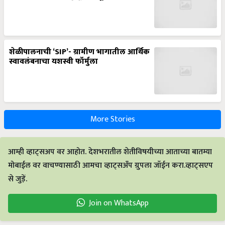
शेळीपालनाची ‘SIP’- ग्रामीण भागातील आर्थिक
स्वावलंबनाचा यशस्वी फॉर्मुला
More Stories
आम्ही व्हाट्सअप वर आहोत. देशभरातील शेतीविषयीच्या आताच्या बातम्या
मोबाईल वर वाचण्यासाठी आमचा व्हाट्सअँप ग्रुपला जॉईन करा.व्हाट्सएप
से जुड़ें.
Join on WhatsApp