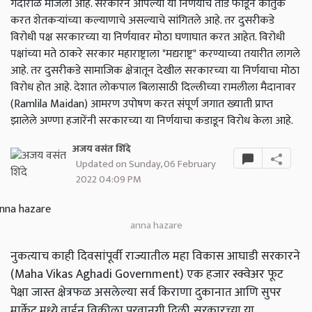
गदारोळ माजला आहे. सरकारने आपल्या या निर्णयाचे तोंड फोडून कौतुक
करत शेतकऱ्यांच्या कल्याणाचे असल्याचे सांगितले आहे. तर दुसरीकडे
विरोधी पक्ष सरकारच्या या निर्णयावर मोठा घणाघात करत आहेत. विरोधी
पक्षांच्या मते ठाकरे सरकार महाराष्ट्राला "मद्यराष्ट्र" करण्याच्या तयारीत लागले
आहे. तर दुसरीकडे सामाजिक क्षेत्रातून देखील सरकारच्या या निर्णयाचा मोठा
विरोध होत आहे. देशात लोकपाल बिलासाठी दिल्लीच्या रामलीला मैदानावर
(Ramlila Maidan) आमरण उपोषण करत संपूर्ण जगात ख्याती प्राप्त
झालेले अण्णा हजारेंनी सरकारच्या या निर्णयाचा कडाडून विरोध केला आहे.
अजय वसंत शिंदे
Updated on Sunday, 06 February
2022 04:09 PM
anna hazare
नुकत्याच काही दिवसांपूर्वी राज्यातील महा विकास आघाडी सरकारने
(Maha Vikas Aghadi Government) एक हजार स्क्वेअर फूट
पेक्षा जास्त क्षेत्रफळ असलेल्या सर्व किराणा दुकानात आणि सुपर
मार्केट मध्ये वाईन विक्रीला परवानगी दिली. सरकारच्या या