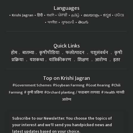
Languages
Krishi Jagran
हिंदी
বাঙালি
ਪੰਜਾਬੀ
தமிழ்
മലയാളം
ಕನ್ನಡ
ଓଡିଆ
অসমীয়া
ગુજરાતી
తెలుగు
Quick Links
होम
बातम्या
कृषीपीडिया
फलोत्पादन
पशुसंवर्धन
कृषी
प्रक्रिया
यशकथा
यांत्रिकीकरण
शिक्षण
आरोग्य
इतर
Top on Krishi Jagran
Government Schemes
Soybean Farming
Goat Rearing
Chili
Farming
कृषी प्रक्रिया
Orchard planting / फळबाग लागवड
Health मानवी
आरोग्य
Subscribe to our Newsletter. You choose the topics of
your interest and we'll send you handpicked news and
latest updates based on your choice.