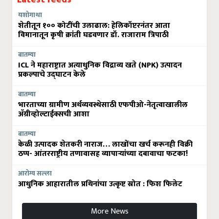
यशोगाथा
शेतीतून १०० कोटींची उलाढाल: हेलिकॉप्टरनंतर आता
विमानातून कृषी क्रांती घडवणार डॉ. राजाराम त्रिपाठी
बातम्या
ICL ने महाराष्ट्रात अत्याधुनिक विद्राव्य खते (NPK) उत्पादन
प्रकल्पाचे उद्घाटन केले
बातम्या
भारताच्या ग्रामीण अर्थव्यवस्थेसाठी एफपीओ-नेतृत्वाखालील
अ‍ॅग्रीव्होल्टाईक्सची आशा
बातम्या
केळी उत्पादक शेतकरी नाराज… लाखोंचा खर्च करूनही विक्री
ठप्प- आंतरराष्ट्रीय तणावासह व्यापाऱ्यांच्या दबावाचा फटका!
आरोग्य सल्ला
आधुनिक आहारातील प्रथिनांचा उत्कृष्ट स्रोत : फिश फिलेट
More News