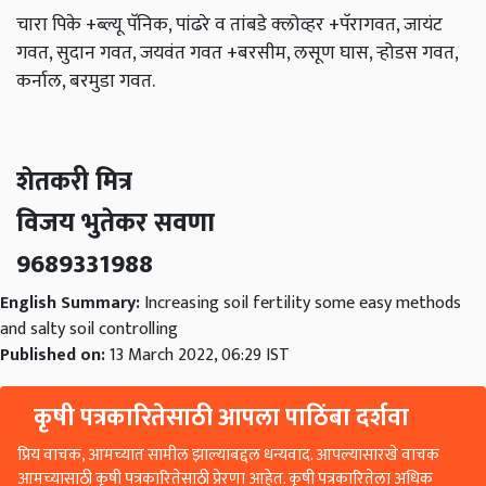
चारा पिके +ब्ल्यू पॅनिक, पांढरे व तांबडे क्‍लोव्हर +पॅरागवत, जायंट
गवत, सुदान गवत, जयवंत गवत +बरसीम, लसूण घास, ऱ्होडस गवत,
कर्नाल, बरमुडा गवत.
शेतकरी मित्र
विजय भुतेकर सवणा
9689331988
English Summary:
Increasing soil fertility some easy methods
and salty soil controlling
Published on:
13 March 2022, 06:29 IST
कृषी पत्रकारितेसाठी आपला पाठिंबा दर्शवा
प्रिय वाचक, आमच्यात सामील झाल्याबद्दल धन्यवाद. आपल्यासारखे वाचक
आमच्यासाठी कृषी पत्रकारितेसाठी प्रेरणा आहेत. कृषी पत्रकारितेला अधिक