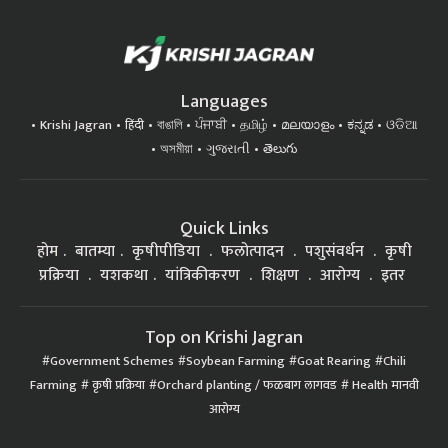
Languages
Krishi Jagran
हिंदी
বাঙালি
ਪੰਜਾਬੀ
தமிழ்
മലയാളം
ಕನ್ನಡ
ଓଡିଆ
অসমীয়া
ગુજરાતી
తెలుగు
Quick Links
होम
बातम्या
कृषीपीडिया
फलोत्पादन
पशुसंवर्धन
कृषी
प्रक्रिया
यशकथा
यांत्रिकीकरण
शिक्षण
आरोग्य
इतर
Top on Krishi Jagran
Government Schemes
Soybean Farming
Goat Rearing
Chili
Farming
कृषी प्रक्रिया
Orchard planting / फळबाग लागवड
Health मानवी
आरोग्य