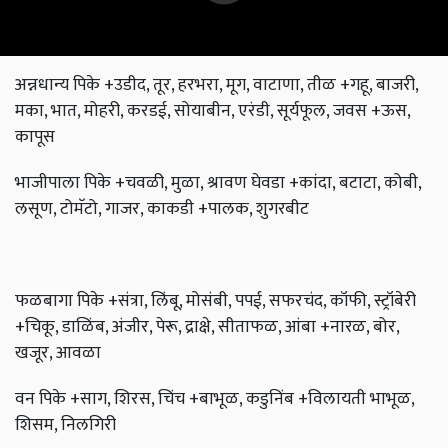
अन्नधान्य पिके +उडीद, तूर, हरभरा, मूग, वाटाणा, तीळ +गहू, बाजरी,
मका, भात, मोहरी, करडई, सोयाबीन, एरंडी, सूर्यफूल, जवस +ऊस,
कापूस
भाजीपाला पिके +चवळी, मुळा, श्रावण घेवडा +कांदा, बटाटा, कोबी,
लसूण, टोमॅटो, गाजर, काकडी +पालक, शुगरबीट
फळबागा पिके +संत्रा, लिंबू, मोसंबी, पपई, सफरचंद, कॉफी, स्ट्रॉबेरी
+चिकू, डाळिंब, अंजीर, पेरू, द्राक्षे, सीताफळ, आंबा +नारळ, बोर,
खजूर, आवळा
वन पिके +साग, शिरस, चिंच +बाभूळ, कडुनिंब +विलायती भाभूळ,
शिसम, निलगिरी