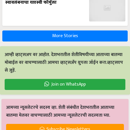
स्वावलंबनाचा यशस्वी फॉर्मुला
More Stories
आम्ही व्हाट्सअप वर आहोत. देशभरातील शेतीविषयीच्या आताच्या बातम्या
मोबाईल वर वाचण्यासाठी आमचा व्हाट्सअँप ग्रुपला जॉईन करा.व्हाट्सएप
से जुड़ें.
Join on WhatsApp
आमच्या न्यूसलेटरचे सदस्य व्हा. शेती संबंधीत देशभरातील आताच्या
बातम्या मेलवर वाचण्यासाठी आमच्या न्यूसलेटरची सदस्यता घ्या.
Subscribe Newsletters