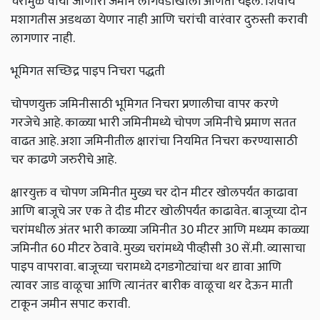
चरांमुळे वाया जाणारी जमीन लागवडीखाली आणता येईल. शिवाय
मशागतीस अडथळा येणार नाही आणि चरांची वारंवार दुरुस्ती करावी
लागणार नाही.
भूमिगत सच्छिद्र पाइप निचरा पद्धती
चोपणयुक्त जमिनीसाठी भूमिगत निचरा प्रणालीचा वापर करणे
गरजेचे आहे. काळ्या भारी जमिनीमध्ये चोपण जमिनीचे प्रमाण सतत
वाढत आहे. अशा जमिनीतील क्षारांचा नियमित निचरा करण्यासाठी
चर काढणे जरुरीचे आहे.
क्षारयुक्त व चोपण जमिनीत मुख्य चर दोन मीटर खोलपर्यंत काढावा
आणि बाजूचे जर एक ते दीड मीटर खोलीपर्यंत काढावेत. बाजूच्या दोन
चरांमधील अंतर भारी काळ्या जमिनीत 30 मीटर आणि मध्यम काळ्या
जमिनीत 60 मीटर ठेवावे. मुख्य चरांमध्ये पीव्हीसी 30 सें.मी. व्यासाचा
पाइप वापरावा. बाजूच्या चरामध्ये दगडगोट्यांचा थर द्यावा आणि
त्यावर जाड वाळूचा आणि त्यानंतर बारीक वाळूचा थर देऊन माती
टाकून जमीन सपाट करावी.