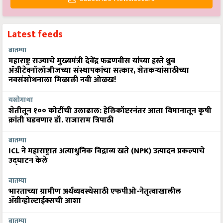
Latest feeds
बातम्या
महाराष्ट्र राज्याचे मुख्यमंत्री देवेंद्र फडणवीस यांच्या हस्ते ध्रुव
ॲग्रीटेक्नॉलॉजीजच्या संस्थापकांचा सत्कार, शेतकऱ्यांसाठीच्या
नवसंशोधनाला मिळाली नवी ओळख!
यशोगाथा
शेतीतून १०० कोटींची उलाढाल: हेलिकॉप्टरनंतर आता विमानातून कृषी
क्रांती घडवणार डॉ. राजाराम त्रिपाठी
बातम्या
ICL ने महाराष्ट्रात अत्याधुनिक विद्राव्य खते (NPK) उत्पादन प्रकल्पाचे
उद्घाटन केले
बातम्या
भारताच्या ग्रामीण अर्थव्यवस्थेसाठी एफपीओ-नेतृत्वाखालील
अ‍ॅग्रीव्होल्टाईक्सची आशा
बातम्या