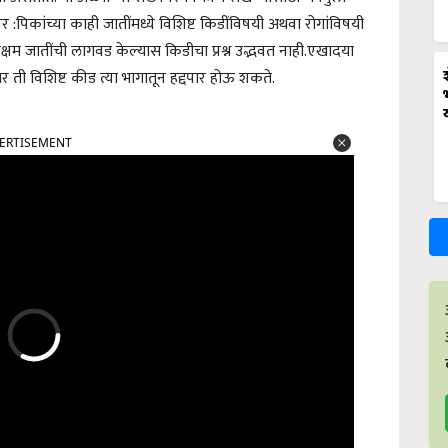
र :
पिकांच्या काही जातींमध्ये विशिष्ट किडींविषयी अथवा रोगांविषयी
रक्षम जातींची लागवड केल्यास किडीचा प्रश्न उद्भवत नाही.एखादया
 ती विशिष्ट कीड त्या भागातून हद्दपार होऊ शकते.
ERTISEMENT