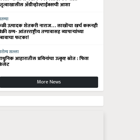
ेतृत्वाखालील अ‍ॅग्रीव्होल्टाईक्सची आशा
ातम्या
ेळी उत्पादक शेतकरी नाराज… लाखोंचा खर्च करूनही
िक्री ठप्प- आंतरराष्ट्रीय तणावासह व्यापाऱ्यांच्या
बावाचा फटका!
रोग्य सल्ला
धुनिक आहारातील प्रथिनांचा उत्कृष्ट स्रोत : फिश
िलेट
More News