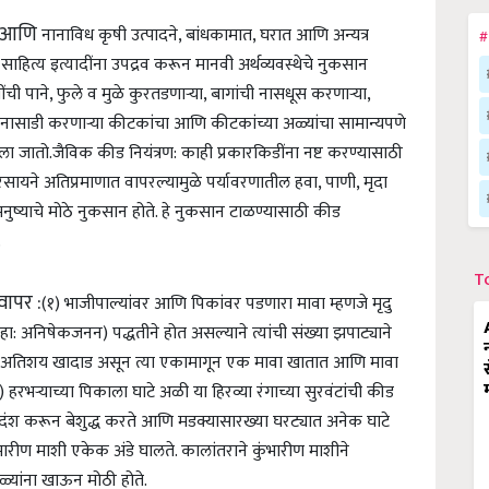
के आणि
नानाविध कृषी उत्पादने, बांधकामात, घरात आणि अन्यत्र
#
साहित्य इत्यादींना उपद्रव करून मानवी अर्थव्यवस्थेचे नुकसान
ी पाने, फुले व मुळे कुरतडणाऱ्या, बागांची नासधूस करणाऱ्या,
ी नासाडी करणाऱ्या कीटकांचा आणि कीटकांच्या अळ्यांचा सामान्यपणे
ला जातो.
जैविक कीड नियंत्रण: काही प्रकार
किडींना नष्ट करण्यासाठी
रसायने अतिप्रमाणात वापरल्यामुळे पर्यावरणातील हवा, पाणी, मृदा
नुष्याचे मोठे नुकसान होते. हे नुकसान टाळण्यासाठी कीड
.
T
वापर :
(१) भाजीपाल्यांवर आणि पिकांवर पडणारा मावा म्हणजे मृदु
: अनिषेकजनन) पद्धतीने होत असल्याने त्यांची संख्या झपाट्याने
या अळ्या अतिशय खादाड असून त्या एकामागून एक मावा खातात आणि मावा
) हरभऱ्याच्या पिकाला घाटे अळी या हिरव्या रंगाच्या सुरवंटांची कीड
े दंश करून बेशुद्ध करते आणि मडक्यासारख्या घरट्यात अनेक घाटे
ंभारीण माशी एकेक अंडे घालते. कालांतराने कुंभारीण माशीने
ळ्यांना खाऊन मोठी होते.