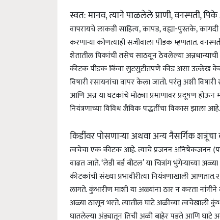
स्वत: मानव, त्याने पाळलेले प्राणी, वनस्पती, पि
वापरायचे लाकडी साहित्य, कापड, वह्या-पुस्तके, कागदी 
करणाऱ्या कोणत्याही सजीवाला पीडक म्हणतात. वनस्पतींच
शेतातील पिकांची तसेच साठवून ठेवलेल्या अन्नधान्याच
कीटक पीडक किंवा सुटसुटीतपणे कीड असा उल्लेख के
विषारी रसायनांचा वापर केला जातो. परंतु अशी विषारी 
आणि अन्न या घटकांचे मोठ्या प्रमाणावर प्रदूषण होऊन म
नियंत्रणाच्या विविध जैविक पद्धतींचा विकास झाला आहे
किडींवर पोसणाऱ्या अथवा अन्य नैसर्गिक शत्रूंचा 
त्वचेचा एक कीटक आहे. त्याचे प्रजनन अनिषेकजनन (पहा
वाढत जाते. ‘लेडी बर्ड बीटल’ या चित्रांग भुंगेऱ्याच्
कीटकांची संख्या प्रभावीरीत्या नियंत्रणाखाली आणतात.
२
लागते. कुंभारीण माशी या अळ्यांना ठार न करता नांगीन
अळ्या ठासून भरते. त्यातील घाटे अळीच्या त्वचेखाली कु
घातलेल्या अंड्यातून तिची अळी बाहेर पडते आणि घाटे अ