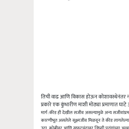
तिची वाढ आणि विकास होऊन कोशावस्थेनंतर नव्
प्रकारे एक कुंभारीण माशी मोठ्या प्रमाणात घाटे अळ
मार्ग :
कीड ही देखील सजीव असल्यामुळे अन्य सजीवांप्रमा
कारणीभूत असलेले सूक्ष्मजीव मिळवून ते कीड लागलेल्
उदा.,कोबीवर आणि सफरचंदावर जिप्सी पतंगांच्या अळ्या अ