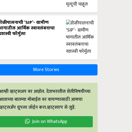
शेळीपालनाची ‘SIP’- ग्रामीण
भागातील आर्थिक स्वावलंबनाचा
यशस्वी फॉर्मुला
More Stories
आम्ही व्हाट्सअप वर आहोत. देशभरातील शेतीविषयीच्या
आताच्या बातम्या मोबाईल वर वाचण्यासाठी आमचा
व्हाट्सअँप ग्रुपला जॉईन करा.व्हाट्सएप से जुड़ें.
Join on WhatsApp