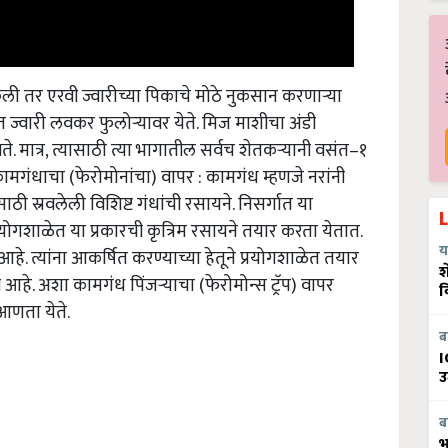
ेली तर एरवी ज्वारीच्या पिकाचे मोठे नुकसान करणाऱ्या
 ज्वारी लवकर फुलोऱ्यावर येते. मिज माशीचा अंडी
. मात्र, त्यासाठी त्या भागातील सर्वच शेतकऱ्यानी वसंत–१
ामगंधाचा (फेरोमोनांचा) वापर : कामगंध म्हणजे नरांनी
ाठी स्रवलेली विशिष्ट गंधांची रसायने. निसर्गात या
रयोगशाळेत या प्रकारची कृत्रिम रसायने तयार करता येतात.
 आहे. त्यांना आकर्षित करण्याच्या हेतूने प्रयोगशाळेत तयार
य
श
व आहे. अशा कामगंध पिंजऱ्याचा (फेरोमोन्स ट्रॅप) वापर
व
 आणता येते.
ब
I
उ
ब
भ