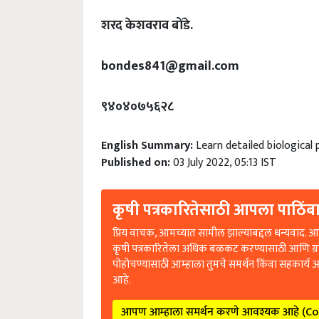
शरद केशवराव बोंडे.
bondes841@gmail.com
९४०४०७५६२८
English Summary:
Learn detailed biological 
Published on:
03 July 2022, 05:13 IST
कृषी पत्रकारितेसाठी आपला पाठिंबा
प्रिय वाचक, आमच्यात सामील झाल्याबद्दल धन्यवाद. आप
कृषी पत्रकारितेला अधिक बळकट करण्यासाठी आणि ग्
पोहोचण्यासाठी आम्हाला तुमचे समर्थन किंवा सहकार्य 
आहे.
आपण आम्हाला समर्थन करणे आवश्यक आहे (C