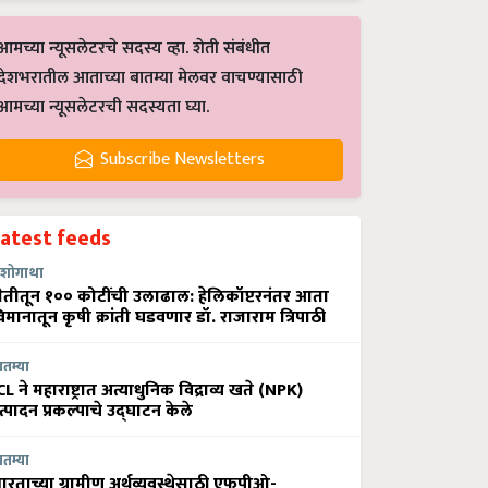
आमच्या न्यूसलेटरचे सदस्य व्हा. शेती संबंधीत
देशभरातील आताच्या बातम्या मेलवर वाचण्यासाठी
आमच्या न्यूसलेटरची सदस्यता घ्या.
Subscribe Newsletters
Latest feeds
शोगाथा
ेतीतून १०० कोटींची उलाढाल: हेलिकॉप्टरनंतर आता
िमानातून कृषी क्रांती घडवणार डॉ. राजाराम त्रिपाठी
ातम्या
CL ने महाराष्ट्रात अत्याधुनिक विद्राव्य खते (NPK)
त्पादन प्रकल्पाचे उद्घाटन केले
ातम्या
ारताच्या ग्रामीण अर्थव्यवस्थेसाठी एफपीओ-