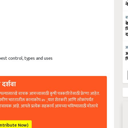
न
ब
क
व
द
आ
आ
pest control, types and uses
फ
 दर्शवा
ल्यासारखे वाचक आमच्यासाठी कृषी पत्रकारितेसाठी प्रेरणा आहेत.
रामीण भारतातील कानाकोप in्यात शेतकरी आणि लोकांपर्यंत
आवश्यक आहे. आपले प्रत्येक सहकार्य आमच्या भविष्यासाठी मोलाचे
ontribute Now)