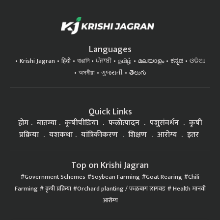
Languages
Krishi Jagran
हिंदी
বাঙালি
ਪੰਜਾਬੀ
தமிழ்
മലയാളം
ಕನ್ನಡ
ଓଡିଆ
অসমীয়া
ગુજરાતી
తెలుగు
Quick Links
होम
बातम्या
कृषीपीडिया
फलोत्पादन
पशुसंवर्धन
कृषी
प्रक्रिया
यशकथा
यांत्रिकीकरण
शिक्षण
आरोग्य
इतर
Top on Krishi Jagran
Government Schemes
Soybean Farming
Goat Rearing
Chili
Farming
कृषी प्रक्रिया
Orchard planting / फळबाग लागवड
Health मानवी
आरोग्य