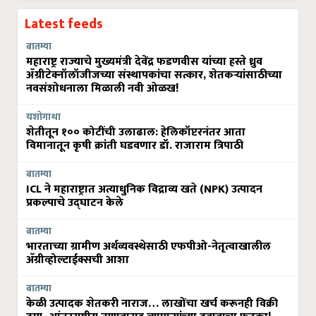
Latest feeds
बातम्या
महाराष्ट्र राज्याचे मुख्यमंत्री देवेंद्र फडणवीस यांच्या हस्ते ध्रुव
ॲग्रीटेक्नॉलॉजीजच्या संस्थापकांचा सत्कार, शेतकऱ्यांसाठीच्या
नवसंशोधनाला मिळाली नवी ओळख!
यशोगाथा
शेतीतून १०० कोटींची उलाढाल: हेलिकॉप्टरनंतर आता
विमानातून कृषी क्रांती घडवणार डॉ. राजाराम त्रिपाठी
बातम्या
ICL ने महाराष्ट्रात अत्याधुनिक विद्राव्य खते (NPK) उत्पादन
प्रकल्पाचे उद्घाटन केले
बातम्या
भारताच्या ग्रामीण अर्थव्यवस्थेसाठी एफपीओ-नेतृत्वाखालील
अ‍ॅग्रीव्होल्टाईक्सची आशा
बातम्या
केळी उत्पादक शेतकरी नाराज… लाखोंचा खर्च करूनही विक्री