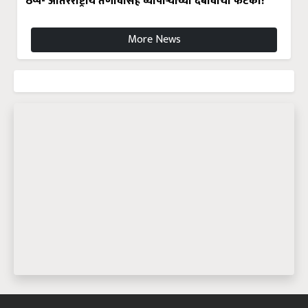
ठप्प- आंतरराष्ट्रीय तणावासह व्यापाऱ्यांच्या दबावाचा फटका!
More News