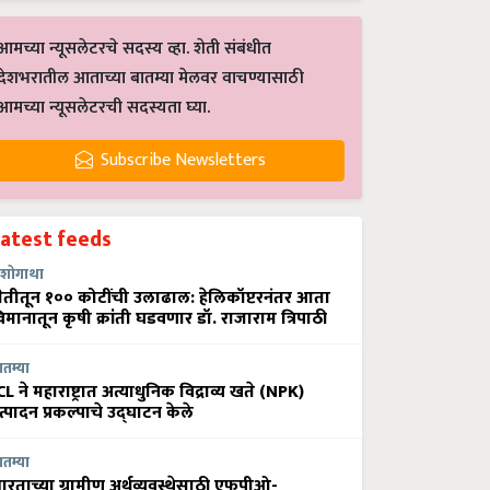
आमच्या न्यूसलेटरचे सदस्य व्हा. शेती संबंधीत
देशभरातील आताच्या बातम्या मेलवर वाचण्यासाठी
आमच्या न्यूसलेटरची सदस्यता घ्या.
Subscribe Newsletters
Latest feeds
शोगाथा
ेतीतून १०० कोटींची उलाढाल: हेलिकॉप्टरनंतर आता
िमानातून कृषी क्रांती घडवणार डॉ. राजाराम त्रिपाठी
ातम्या
CL ने महाराष्ट्रात अत्याधुनिक विद्राव्य खते (NPK)
त्पादन प्रकल्पाचे उद्घाटन केले
ातम्या
ारताच्या ग्रामीण अर्थव्यवस्थेसाठी एफपीओ-