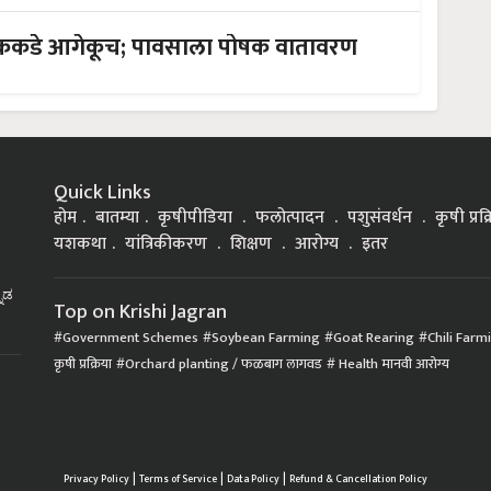
ाटककडे आगेकूच; पावसाला पोषक वातावरण
Quick Links
होम
बातम्या
कृषीपीडिया
फलोत्पादन
पशुसंवर्धन
कृषी प्रक
यशकथा
यांत्रिकीकरण
शिक्षण
आरोग्य
इतर
್ನಡ
Top on Krishi Jagran
Government Schemes
Soybean Farming
Goat Rearing
Chili Farm
कृषी प्रक्रिया
Orchard planting / फळबाग लागवड
Health मानवी आरोग्य
|
|
|
Privacy Policy
Terms of Service
Data Policy
Refund & Cancellation Policy