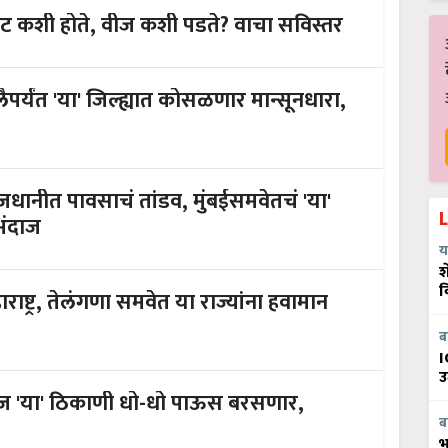
कशी होते, वीज कशी पडते? वाचा सविस्तर
यंत 'या' जिल्ह्यात कोसळणार मान्सूनधारा,
ाजधानीत पावसाचं तांडव, मुंबईसमवेतचं 'या'
अंदाज
य
श
व
्ट्र, तेलंगणा समवेत या राज्यांना हवामान
ब
I
उ
ज 'या' ठिकाणी धो-धो पाऊस बरसणार,
ब
भ