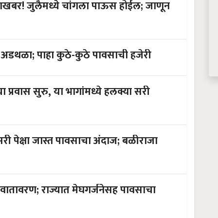
बर! जुलैमध्ये चांगला पाऊस होईल; जाणून
त अडथळा; पाहा कुठे-कुठे पावसाची हजेरी
्रवास सुरु, या भागांमध्ये हलक्या सरी
ी पेक्षा जास्त पावसाचा अंदाज; बळीराजा
ातावरण; राज्यात मेघगर्जनेसह पावसाचा