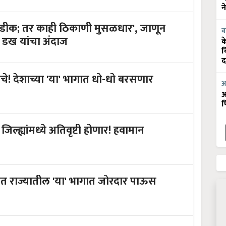
न
डीक; तर काही ठिकाणी मुसळधार', जाणून
ब
व डख यांचा अंदाज
क
व
द
े! देशाच्या 'या' भागात धो-धो बरसणार
आ
आ
फ
' जिल्ह्यांमध्ये अतिवृष्टी होणार! हवामान
 राज्यातील 'या' भागात जोरदार पाऊस