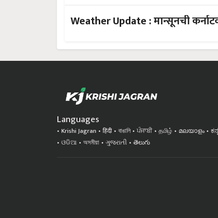
Weather Update : मान्सूनची कर्न
Languages
Krishi Jagran
हिंदी
বাঙালি
ਪੰਜਾਬੀ
தமிழ்
മലയാളം
ಕನ
ଓଡିଆ
অসমীয়া
ગુજરાતી
తెలుగు