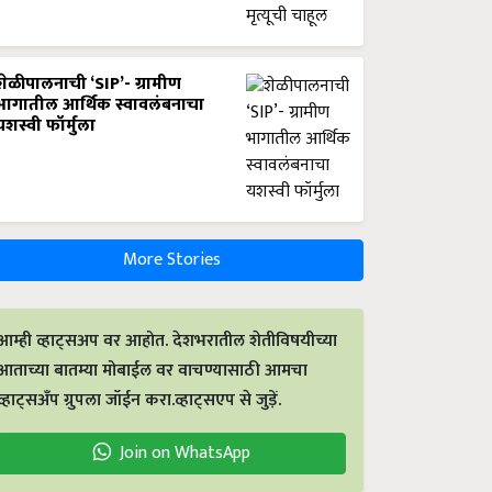
शेळीपालनाची ‘SIP’- ग्रामीण
भागातील आर्थिक स्वावलंबनाचा
यशस्वी फॉर्मुला
More Stories
आम्ही व्हाट्सअप वर आहोत. देशभरातील शेतीविषयीच्या
आताच्या बातम्या मोबाईल वर वाचण्यासाठी आमचा
व्हाट्सअँप ग्रुपला जॉईन करा.व्हाट्सएप से जुड़ें.
Join on WhatsApp