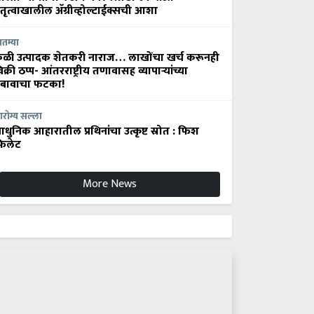
ेतृत्वाखालील अ‍ॅग्रीव्होल्टाईक्सची आशा
ातम्या
ेळी उत्पादक शेतकरी नाराज… लाखोंचा खर्च करूनही
िक्री ठप्प- आंतरराष्ट्रीय तणावासह व्यापाऱ्यांच्या
बावाचा फटका!
रोग्य सल्ला
धुनिक आहारातील प्रथिनांचा उत्कृष्ट स्रोत : फिश
िलेट
More News