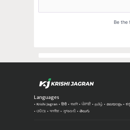
Languages
Krishi Jagran
हिंदी
বাঙালি
ਪੰਜਾਬੀ
தமிழ்
മലയാളം
ಕನ
ଓଡିଆ
অসমীয়া
ગુજરાતી
తెలుగు