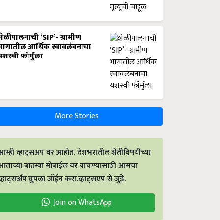
शेळीपालनाची ‘SIP’- ग्रामीण
भागातील आर्थिक स्वावलंबनाचा
यशस्वी फॉर्मुला
More Stories
आम्ही व्हाट्सअप वर आहोत. देशभरातील शेतीविषयीच्या
आताच्या बातम्या मोबाईल वर वाचण्यासाठी आमचा
व्हाट्सअँप ग्रुपला जॉईन करा.व्हाट्सएप से जुड़ें.
Join on WhatsApp