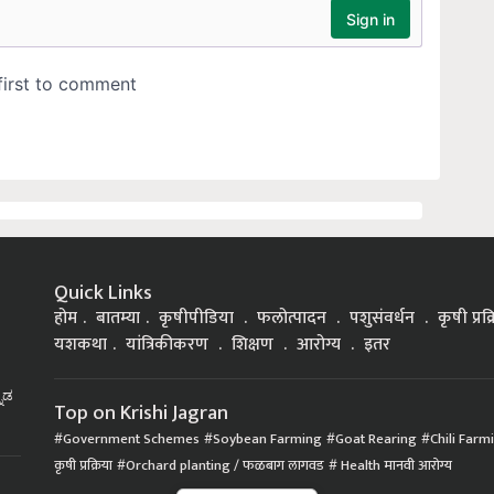
Quick Links
होम
बातम्या
कृषीपीडिया
फलोत्पादन
पशुसंवर्धन
कृषी प्रक
यशकथा
यांत्रिकीकरण
शिक्षण
आरोग्य
इतर
್ನಡ
Top on Krishi Jagran
Government Schemes
Soybean Farming
Goat Rearing
Chili Farm
कृषी प्रक्रिया
Orchard planting / फळबाग लागवड
Health मानवी आरोग्य