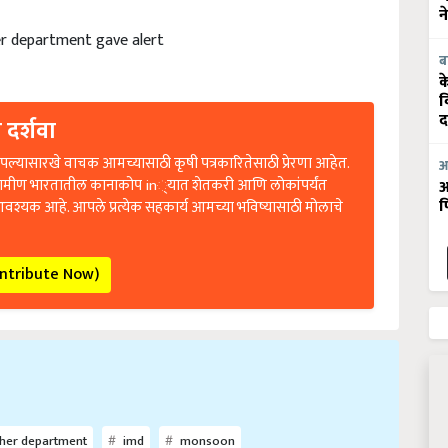
न
r department gave alert
ब
क
व
 दर्शवा
द
ल्यासारखे वाचक आमच्यासाठी कृषी पत्रकारितेसाठी प्रेरणा आहेत.
आ
रामीण भारतातील कानाकोप in्यात शेतकरी आणि लोकांपर्यंत
आ
आवश्यक आहे. आपले प्रत्येक सहकार्य आमच्या भविष्यासाठी मोलाचे
फ
ontribute Now)
her department
imd
monsoon