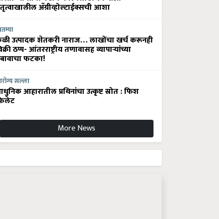
ेतृत्वाखालील अ‍ॅग्रीव्होल्टाईक्सची आशा
ातम्या
ेळी उत्पादक शेतकरी नाराज… लाखोंचा खर्च करूनही
िक्री ठप्प- आंतरराष्ट्रीय तणावासह व्यापाऱ्यांच्या
बावाचा फटका!
रोग्य सल्ला
धुनिक आहारातील प्रथिनांचा उत्कृष्ट स्रोत : फिश
िलेट
More News