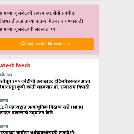
आमच्या न्यूसलेटरचे सदस्य व्हा. शेती संबंधीत
देशभरातील आताच्या बातम्या मेलवर वाचण्यासाठी
आमच्या न्यूसलेटरची सदस्यता घ्या.
Subscribe Newsletters
Latest feeds
शोगाथा
ेतीतून १०० कोटींची उलाढाल: हेलिकॉप्टरनंतर आता
िमानातून कृषी क्रांती घडवणार डॉ. राजाराम त्रिपाठी
ातम्या
CL ने महाराष्ट्रात अत्याधुनिक विद्राव्य खते (NPK)
त्पादन प्रकल्पाचे उद्घाटन केले
ातम्या
ारताच्या ग्रामीण अर्थव्यवस्थेसाठी एफपीओ-