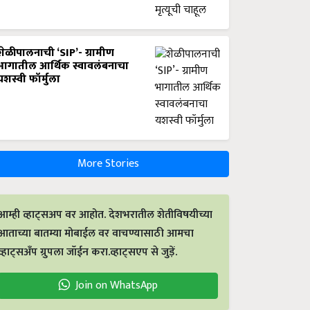
शेळीपालनाची ‘SIP’- ग्रामीण
भागातील आर्थिक स्वावलंबनाचा
यशस्वी फॉर्मुला
More Stories
आम्ही व्हाट्सअप वर आहोत. देशभरातील शेतीविषयीच्या
आताच्या बातम्या मोबाईल वर वाचण्यासाठी आमचा
व्हाट्सअँप ग्रुपला जॉईन करा.व्हाट्सएप से जुड़ें.
Join on WhatsApp