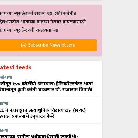
आमच्या न्यूसलेटरचे सदस्य व्हा. शेती संबंधीत
देशभरातील आताच्या बातम्या मेलवर वाचण्यासाठी
आमच्या न्यूसलेटरची सदस्यता घ्या.
Subscribe Newsletters
Latest feeds
शोगाथा
ेतीतून १०० कोटींची उलाढाल: हेलिकॉप्टरनंतर आता
िमानातून कृषी क्रांती घडवणार डॉ. राजाराम त्रिपाठी
ातम्या
CL ने महाराष्ट्रात अत्याधुनिक विद्राव्य खते (NPK)
त्पादन प्रकल्पाचे उद्घाटन केले
ातम्या
ारताच्या ग्रामीण अर्थव्यवस्थेसाठी एफपीओ-