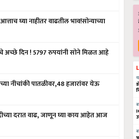
आत्ताच घ्या नाहीतर वाढतील भाव!सोन्याच्या
े अच्छे दिन ! 5797 रुपयांनी सोने मिळत आहे
य
ंच्या नीचांकी पातळीवर,48 हजारांवर येऊ
श
व
ब
I
ीच्या दरात वाढ, जाणून घ्या काय आहेत आज
उ
ब
भ