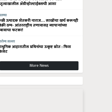
ेतृत्वाखालील अ‍ॅग्रीव्होल्टाईक्सची आशा
ातम्या
ेळी उत्पादक शेतकरी नाराज… लाखोंचा खर्च करूनही
िक्री ठप्प- आंतरराष्ट्रीय तणावासह व्यापाऱ्यांच्या
बावाचा फटका!
रोग्य सल्ला
धुनिक आहारातील प्रथिनांचा उत्कृष्ट स्रोत : फिश
िलेट
More News