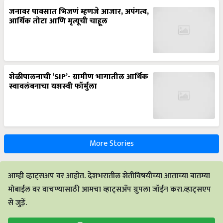
जनावर पावसात भिजणं म्हणजे आजार, अपंगत्व,
आर्थिक तोटा आणि मृत्यूची चाहूल
शेळीपालनाची ‘SIP’- ग्रामीण भागातील आर्थिक
स्वावलंबनाचा यशस्वी फॉर्मुला
More Stories
आम्ही व्हाट्सअप वर आहोत. देशभरातील शेतीविषयीच्या आताच्या बातम्या
मोबाईल वर वाचण्यासाठी आमचा व्हाट्सअँप ग्रुपला जॉईन करा.व्हाट्सएप
से जुड़ें.