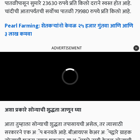
पातळीपासून सुमारे 23630 रुपये प्रति किलो दराने स्वस्त होत आहे.
चांदीची आतापर्यंतची सर्वोच्च पातळी 79980 रुपये प्रति किलो आहे.
Pearl Farming: शेतकऱ्यांनो केवळ २५ हजार गुंतवा आणि आणि
३ लाख कमवा
ADVERTISEMENT
अशा प्रकारे सोन्याची शुद्धता जाणून घ्या
आता तुम्हाला सोन्याची शुद्धता तपासायची असेल, तर त्यासाठी
सरकारने एक अॅप बनवले आहे. बीआयएस केअर अॅपद्वारे ग्राहक