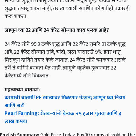
सोन्याची शुद्धता तपासू शकतात. या अॅपद्वारे तुम्ही केवळ सोन्याची
शुद्धता तपासू शकत नाही, तर त्याच्याशी संबंधित कोणतीही तक्रारही
करू शकता.
जाणून घ्या 22 आणि 24 कॅरेट सोन्यात काय फरक आहे?
24 कॅरेट सोने 99.9 टक्के शुद्ध आणि 22 कॅरेट सुमारे 91 टक्के शुद्ध
आहे. 22 कॅरेट सोन्यात तांबे, चांदी, जस्त यासारखे 9% इतर धातू
मिसळून दागिने तयार केले जातात. 24 कॅरेट सोने चमकदार असले
तरी ते दागिने बनवता येत नाही. त्यामुळे बहुतेक दुकानदार 22
कॅरेटमध्ये सोने विकतात.
महत्वाच्या बातम्या:
कामाची बातमी! PF खात्यावर मिळणार पेन्शन; जाणून घ्या नियम
आणि अटी
Pearl Farming: शेतकऱ्यांनो केवळ २५ हजार गुंतवा आणि ३
लाख कमवा
English Summary:
Gold Price Today: Buy 10 grams of gold on the