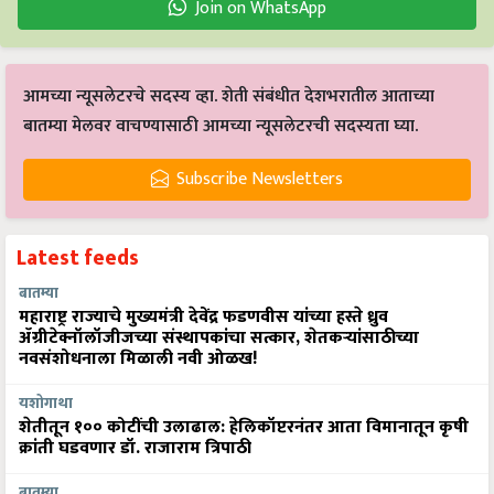
Join on WhatsApp
आमच्या न्यूसलेटरचे सदस्य व्हा. शेती संबंधीत देशभरातील आताच्या
बातम्या मेलवर वाचण्यासाठी आमच्या न्यूसलेटरची सदस्यता घ्या.
Subscribe Newsletters
Latest feeds
बातम्या
महाराष्ट्र राज्याचे मुख्यमंत्री देवेंद्र फडणवीस यांच्या हस्ते ध्रुव
ॲग्रीटेक्नॉलॉजीजच्या संस्थापकांचा सत्कार, शेतकऱ्यांसाठीच्या
नवसंशोधनाला मिळाली नवी ओळख!
यशोगाथा
शेतीतून १०० कोटींची उलाढाल: हेलिकॉप्टरनंतर आता विमानातून कृषी
क्रांती घडवणार डॉ. राजाराम त्रिपाठी
बातम्या