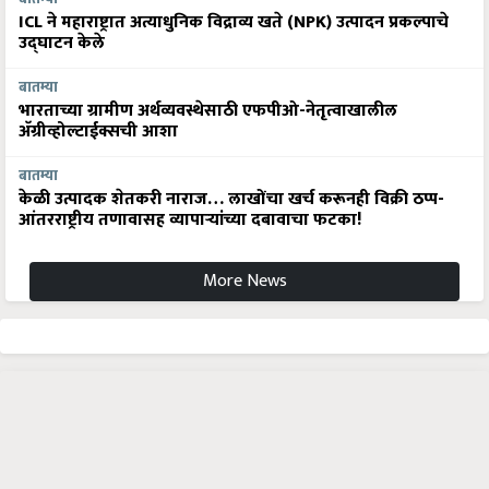
ICL ने महाराष्ट्रात अत्याधुनिक विद्राव्य खते (NPK) उत्पादन प्रकल्पाचे
उद्घाटन केले
बातम्या
भारताच्या ग्रामीण अर्थव्यवस्थेसाठी एफपीओ-नेतृत्वाखालील
अ‍ॅग्रीव्होल्टाईक्सची आशा
बातम्या
केळी उत्पादक शेतकरी नाराज… लाखोंचा खर्च करूनही विक्री ठप्प-
आंतरराष्ट्रीय तणावासह व्यापाऱ्यांच्या दबावाचा फटका!
More News