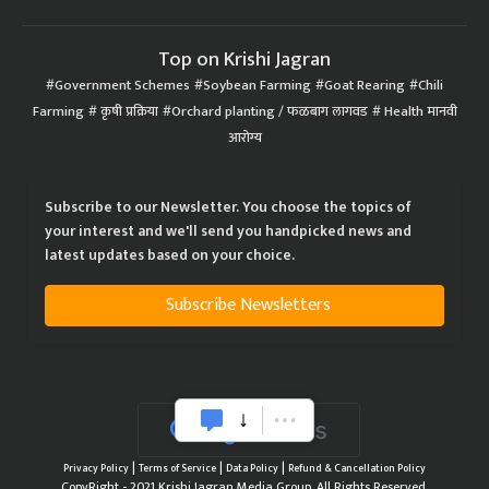
Top on Krishi Jagran
Government Schemes
Soybean Farming
Goat Rearing
Chili
Farming
कृषी प्रक्रिया
Orchard planting / फळबाग लागवड
Health मानवी
आरोग्य
Subscribe to our Newsletter. You choose the topics of
your interest and we'll send you handpicked news and
latest updates based on your choice.
Subscribe Newsletters
|
|
|
Privacy Policy
Terms of Service
Data Policy
Refund & Cancellation Policy
CopyRight - 2021 Krishi Jagran Media Group. All Rights Reserved.