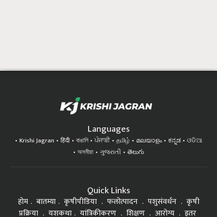
Languages
Krishi Jagran
हिंदी
বাঙালি
ਪੰਜਾਬੀ
தமிழ்
മലയാളം
ಕನ್ನಡ
ଓଡିଆ
অসমীয়া
ગુજરાતી
తెలుగు
Quick Links
होम
बातम्या
कृषीपीडिया
फलोत्पादन
पशुसंवर्धन
कृषी
प्रक्रिया
यशकथा
यांत्रिकीकरण
शिक्षण
आरोग्य
इतर