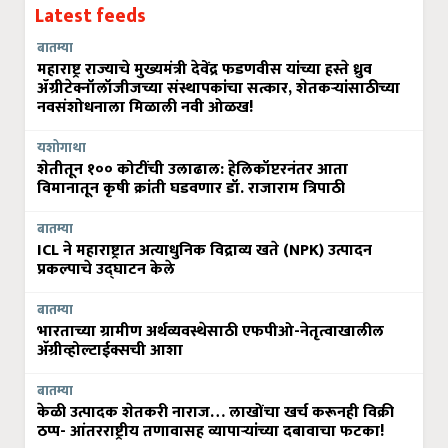
Latest feeds
बातम्या
महाराष्ट्र राज्याचे मुख्यमंत्री देवेंद्र फडणवीस यांच्या हस्ते ध्रुव
ॲग्रीटेक्नॉलॉजीजच्या संस्थापकांचा सत्कार, शेतकऱ्यांसाठीच्या
नवसंशोधनाला मिळाली नवी ओळख!
यशोगाथा
शेतीतून १०० कोटींची उलाढाल: हेलिकॉप्टरनंतर आता
विमानातून कृषी क्रांती घडवणार डॉ. राजाराम त्रिपाठी
बातम्या
ICL ने महाराष्ट्रात अत्याधुनिक विद्राव्य खते (NPK) उत्पादन
प्रकल्पाचे उद्घाटन केले
बातम्या
भारताच्या ग्रामीण अर्थव्यवस्थेसाठी एफपीओ-नेतृत्वाखालील
अ‍ॅग्रीव्होल्टाईक्सची आशा
बातम्या
केळी उत्पादक शेतकरी नाराज… लाखोंचा खर्च करूनही विक्री
ठप्प- आंतरराष्ट्रीय तणावासह व्यापाऱ्यांच्या दबावाचा फटका!