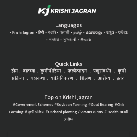
Languages
Krishi Jagran
हिंदी
বাঙালি
ਪੰਜਾਬੀ
தமிழ்
മലയാളം
ಕನ್ನಡ
ଓଡିଆ
অসমীয়া
ગુજરાતી
తెలుగు
Quick Links
होम
बातम्या
कृषीपीडिया
फलोत्पादन
पशुसंवर्धन
कृषी
प्रक्रिया
यशकथा
यांत्रिकीकरण
शिक्षण
आरोग्य
इतर
Top on Krishi Jagran
Government Schemes
Soybean Farming
Goat Rearing
Chili
Farming
कृषी प्रक्रिया
Orchard planting / फळबाग लागवड
Health मानवी
आरोग्य