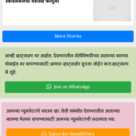
स्वावलंबनाचा यशस्वी फॉर्मुला
More Stories
आम्ही व्हाट्सअप वर आहोत. देशभरातील शेतीविषयीच्या आताच्या बातम्या
मोबाईल वर वाचण्यासाठी आमचा व्हाट्सअँप ग्रुपला जॉईन करा.व्हाट्सएप
से जुड़ें.
Join on WhatsApp
आमच्या न्यूसलेटरचे सदस्य व्हा. शेती संबंधीत देशभरातील आताच्या
बातम्या मेलवर वाचण्यासाठी आमच्या न्यूसलेटरची सदस्यता घ्या.
Subscribe Newsletters