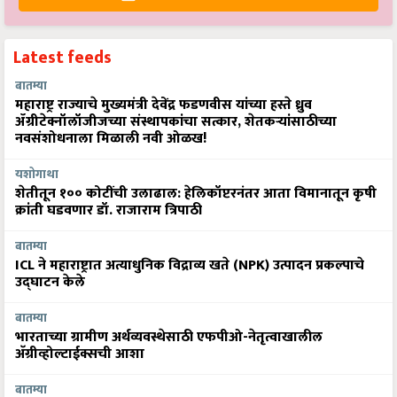
Latest feeds
बातम्या
महाराष्ट्र राज्याचे मुख्यमंत्री देवेंद्र फडणवीस यांच्या हस्ते ध्रुव
ॲग्रीटेक्नॉलॉजीजच्या संस्थापकांचा सत्कार, शेतकऱ्यांसाठीच्या
नवसंशोधनाला मिळाली नवी ओळख!
यशोगाथा
शेतीतून १०० कोटींची उलाढाल: हेलिकॉप्टरनंतर आता विमानातून कृषी
क्रांती घडवणार डॉ. राजाराम त्रिपाठी
बातम्या
ICL ने महाराष्ट्रात अत्याधुनिक विद्राव्य खते (NPK) उत्पादन प्रकल्पाचे
उद्घाटन केले
बातम्या
भारताच्या ग्रामीण अर्थव्यवस्थेसाठी एफपीओ-नेतृत्वाखालील
अ‍ॅग्रीव्होल्टाईक्सची आशा
बातम्या