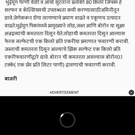
भुईमूग पेरणी वेळी व आर्या सुटताना प्रत्येकी 80 किलो जिप्सम हे
सल्फर व कॅल्शियमची उपलब्धता कमी करण्यासाठीजमिनीतून
द्यावे.जेणेकरून शेंगा लागण्याचे प्रमाण वाढते व एकूणच उत्पादन
वाढते.भुईमूग पिकांमध्ये प्रामुख्याने लोह,जस्त आणि बोरॉन या सूक्ष्म
अन्नद्रव्यांची कमतरता दिसून येते.लोहाची कमतरता दिसून आल्यास
फेरस सल्फेटची एक किलो प्रति एकरीया प्रमाणात फवारणी करावी.
जस्ताची कमतरता दिसून आल्याचे झिंक सल्फेट एक किलो प्रति
एकरीफवारणीद्वारे द्यावे. बोरान ची कमतरता असल्यास बोरॉन0.1
टक्के( एक ग्रॅम प्रति लिटर पाणी) द्रावणाची फवारणी करावी.
बाजरी
ADVERTISEMENT