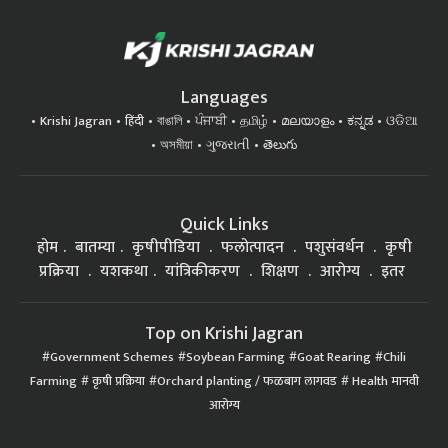
Languages
Krishi Jagran
हिंदी
বাঙালি
ਪੰਜਾਬੀ
தமிழ்
മലയാളം
ಕನ್ನಡ
ଓଡିଆ
অসমীয়া
ગુજરાતી
తెలుగు
Quick Links
होम
बातम्या
कृषीपीडिया
फलोत्पादन
पशुसंवर्धन
कृषी
प्रक्रिया
यशकथा
यांत्रिकीकरण
शिक्षण
आरोग्य
इतर
Top on Krishi Jagran
Government Schemes
Soybean Farming
Goat Rearing
Chili
Farming
कृषी प्रक्रिया
Orchard planting / फळबाग लागवड
Health मानवी
आरोग्य