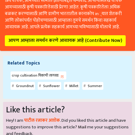
प्रिय वाचक, आमच्यात सामील झाल्याबद्दल धन्यवाद. आपल्यासारखे वाचक
आमच्यासाठी कृषी पत्रकारितेसाठी प्रेरणा आहेत. कृषी पत्रकारितेला अधिक
बळकट करण्यासाठी आणि ग्रामीण भारतातील कानाकोप in्यात शेतकरी
आणि लोकांपर्यंत पोहोचण्यासाठी आम्हाला तुमचे समर्थन किंवा सहकार्य
आवश्यक आहे. आपले प्रत्येक सहकार्य आमच्या भविष्यासाठी मोलाचे आहे.
आपण आम्हाला समर्थन करणे आवश्यक आहे (Contribute Now)
Related Topics
crop cultivation पिकाची लागवड
Groundnut
Sunflower
Millet
Summer
Like this article?
Hey! I am
पाटील रत्नाकर अशोक
. Did you liked this article and have
suggestions to improve this article?
Mail
me your suggestions
and feedback.