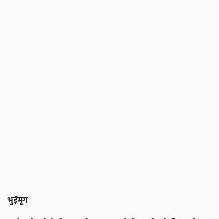
भुईमूग